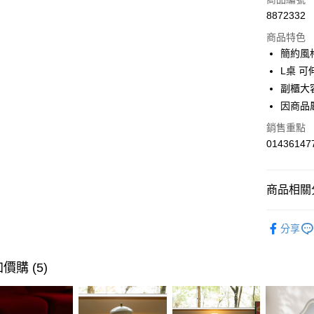
6 期 
合作金
8872332
華南商
合作金
LINE Pay
上海商
商品特色
華南商
國泰世
簡約風
Apple Pay
上海商
臺灣中
L桌 
國泰世
匯豐（
街口支付
臺灣中
副櫃大
聯邦商
匯豐（
因商品
AFTEE先
元大商
聯邦商
玉山商
相關說明
銷售重點
元大商
【關於「A
台新國
01436147
玉山商
AFTEE
台灣樂
台新國
便利好安
運送方式
台灣樂
１．簡單
商品相關分
２．便利
宅配(特定
３．安心
每筆NT$9
臥室家具
【「AFT
分享
風格家具
１．於結帳
付」結帳
風格家具
２．訂單
價購 (5)
３．收到繳
活動專區
／ATM／
※ 請注意
臥室家具