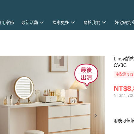
日用家飾
最新活動
探索更多
關於我們
好宅研究
Linsy
OV3C
宅配滿NT$
NT$8,
NT$11,70
附鏡可伸