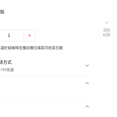
須知
清除
紀錄
：請於結帳時在備註欄位填寫可收貨日期
送方式
799免運
次付款
期付款
0 利率 每期
NT$2,966
21家銀行