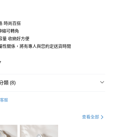
0 利率 每期
NT$1,483
21家銀行
庫商業銀行
第一商業銀行
業銀行
彰化商業銀行
庫商業銀行
第一商業銀行
業儲蓄銀行
台北富邦商業銀行
業銀行
彰化商業銀行
華商業銀行
兆豐國際商業銀行
格 時尚百搭
業儲蓄銀行
台北富邦商業銀行
小企業銀行
台中商業銀行
可伸縮可轉角
華商業銀行
兆豐國際商業銀行
台灣）商業銀行
華泰商業銀行
小企業銀行
台中商業銀行
容量 收納好方便
業銀行
遠東國際商業銀行
台灣）商業銀行
華泰商業銀行
屬性關係，將有專人與您約定送貨時間
享後付
業銀行
永豐商業銀行
業銀行
遠東國際商業銀行
業銀行
星展（台灣）商業銀行
業銀行
永豐商業銀行
FTEE先享後付」】
際商業銀行
中國信託商業銀行
7
業銀行
星展（台灣）商業銀行
先享後付是「在收到商品之後才付款」的支付方式。 讓您購物簡單
天信用卡公司
際商業銀行
中國信託商業銀行
心！
天信用卡公司
：不需註冊會員、不需綁卡、不需儲值。
類 (8)
：只要手機號碼，簡訊認證，即可結帳。
地區需額外加收大型家具運費，將以電話告知)
：先確認商品／服務後，再付款。
9，滿NT$799(含以上)免運費
化妝桌│化妝椅
化妝桌
EE先享後付」結帳流程】
客服
方式選擇「AFTEE先享後付」後，將跳轉至「AFTEE先享後
北歐風格
頁面，進行簡訊認證並確認金額後，即可完成結帳。
國際品牌家具
Linsy設計家具│現貨專區
成立數日內，您將收到繳費通知簡訊。
查看全部
費通知簡訊後14天內，點擊此簡訊中的連結，可透過四大超商
家具
簡約雙色系列家具8折起
網路銀行／等多元方式進行付款，方視為交易完成。
：結帳手續完成當下不需立刻繳費，但若您需要取消訂單，請聯
化妝桌│化妝椅
可伸縮化妝桌