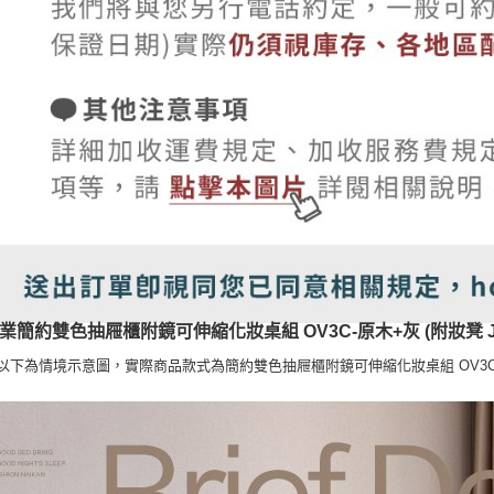
業簡約雙色抽屜櫃附鏡可伸縮化妝桌組 OV3C-原木+灰 (附妝凳 JF
:以下為情境示意圖，實際商品款式為簡約雙色抽屜櫃附鏡可伸縮化妝桌組 OV3C-原木