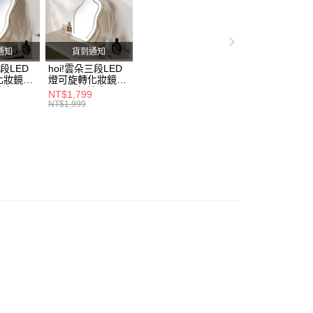
的店家。未經商家同意取消之訂單仍視為有效，需透過AFTEE
繳納相關費用。
家具
大型家具售價已含安裝
否成功請以「AFTEE先享後付 」之結帳頁面顯示為準，若有關於
功／繳費後需取消欲退款等相關疑問，請聯繫「AFTEE先享後
援中心」
https://netprotections.freshdesk.com/support/home
通知
貨到通知
hoi!傢俱節｜家具買越多折越多
出清特賣
家具出
三段LED
hoi!雲朵三段LED
項】
化妝鏡
燈可旋轉化妝鏡
恩沛科技股份有限公司提供之「AFTEE先享後付」服務完成之
奶油白
30*43-奶油白
NT$1,799
依本服務之必要範圍內提供個人資料，並將交易相關給付款項請
NT$1,999
讓予恩沛科技股份有限公司。
個人資料處理事宜，請瀏覽以下網址：
ee.tw/terms/#terms3
年的使用者請事先徵得法定代理人或監護人之同意方可使用
E先享後付」，若未經同意申辦者引起之損失，本公司不負相關責
AFTEE先享後付」時，將依據個別帳號之用戶狀況，依本公司
核予不同之上限額度；若仍有額度不足之情形，本公司將視審查
用戶進行身份認證。
一人註冊多個帳號或使用他人資訊註冊。若發現惡意使用之情
科技股份有限公司將有權停止該用戶之使用額度並採取法律行