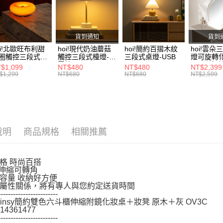
絡購買商品
先享後付
活動專區
※ 交易是
是否繳費成
創新低價
付客戶支
貨到通知
貨到
活動專區
oi!北歐旺布利甜
hoi!現代奶油蘑菇
hoi!簡約百摺木紋
hoi!雲朵
【注意事
清低至4折
圈觸控三段式檯
觸控三段式檯燈-充
三段式桌燈-USB
燈可旋轉
１．透過由
-USB
電款
45*58-
$1,099
NT$480
NT$480
NT$2,399
交易，需
$1,299
NT$680
NT$680
NT$2,599
求債權轉
２．關於
https://aft
３．未成
「AFTE
任。
說明
商品規格
相關推薦
４．使用「
即時審查
結果請求
格 時尚百搭
５．嚴禁
可伸縮可轉角
形，恩沛
容量 收納好方便
動。
屬性關係，將有專人與您約定送貨時間
------------------------
 Linsy簡約雙色六斗櫃伸縮附鏡化妝桌＋妝凳 原木＋灰 OV3C
14361477
------------------------