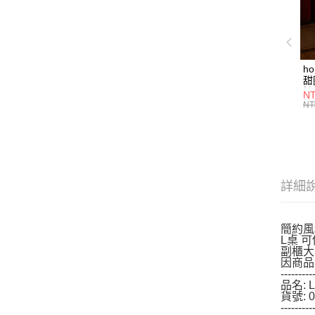
h
甜
燈
NT
NT
詳細
簡約風
L桌 
副櫃大
因商品
---------
品名:
貨號: 0
---------