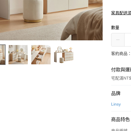
家具配送
數量
客約商品
付款與運
宅配滿NT$
付款方式
品牌
信用卡一
Linsy
信用卡分
商品特色
3 期 
商品編號