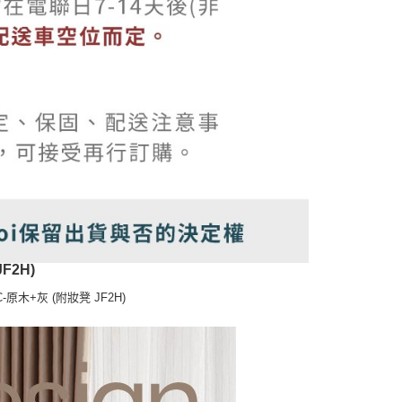
2H)
+灰 (附妝凳 JF2H)