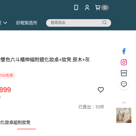
0
室
好眠製造所
簡約雙色六斗櫃伸縮附鏡化妝桌+妝凳 原木+灰
799免運
899
0
已賣出：33件
縮化妝桌組附妝凳