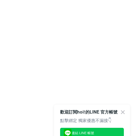
歡迎訂閱hoi!的LINE 官方帳號
點擊綁定 獨家優惠不漏接👇
連結 LINE 帳號