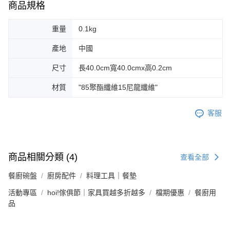
商品規格
重量
0.1kg
產地
中國
尺寸
長40.0cm寬40.0cmx高0.2cm
材質
"85聚酯纖維15尼龍纖維"
客服
商品相關分類 (4)
查看全部
餐廚碗盤
廚房配件
料理工具｜餐墊
活動專區
hoi!傢俱節｜家具買越多折越多
檔期優惠
餐廚用
品