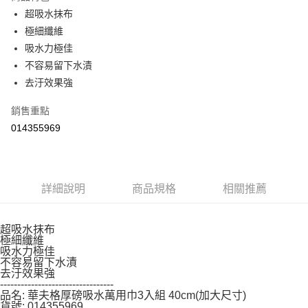
【「AFTEE先享後付」結帳流程】
超吸水抹布
１．於結帳方式選擇「AFTEE先享後付」後，將跳轉至「AFTEE先享後付」
極細纖維
結帳頁面，進行簡訊認證並確認金額後，即可完成結帳。
２．訂單成立數日內，您將收到繳費通知簡訊。
吸水力極佳
３．收到繳費通知簡訊後14天內，點擊此簡訊中的連結，可透過四大超商／
不容易留下水漬
ATM／網路銀行／等多元方式進行付款，方視為交易完成。
※ 請注意：結帳手續完成當下不需立刻繳費，但若您需要取消訂單，請聯絡
去汙效果強
購買商品的店家。未經商家同意取消之訂單仍視為有效，需透過AFTEE先享
後付繳納相關費用。
銷售重點
※ 交易是否成功請以「AFTEE先享後付 」之結帳頁面顯示為準，若有關於
014355969
是否繳費成功／繳費後需取消欲退款等相關疑問，請聯繫「AFTEE先享後付
客戶支援中心」
https://netprotections.freshdesk.com/support/home
【注意事項】
１．透過由恩沛科技股份有限公司提供之「AFTEE先享後付」服務完成之交
詳細說明
商品規格
相關推薦
易，需依本服務之必要範圍內提供個人資料，並將交易相關給付款項請求債
權轉讓予恩沛科技股份有限公司。
２．關於個人資料處理事宜，請瀏覽以下網址：
超吸水抹布
https://aftee.tw/terms/#terms3
極細纖維
３．未成年的使用者請事先徵得法定代理人或監護人之同意方可使用
吸水力極佳
「AFTEE先享後付」，若未經同意申辦者引起之損失，本公司不負相關責
不容易留下水漬
任。
去汙效果強
４．使用「AFTEE先享後付」時，將依據個別帳號之用戶狀況，依本公司即
---------------------------------
時審查核予不同之上限額度；若仍有額度不足之情形，本公司將視審查結果
品名: 華夫格厚磅吸水萬用巾3入組 40cm(加大尺寸)
請求用戶進行身份認證。
貨號: 014355969