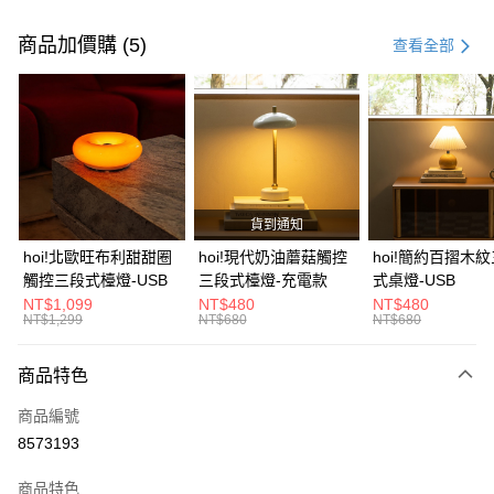
付款方式
信用卡一次付款
商品加價購 (5)
查看全部
信用卡分期付款
3 期 0 利率 每期
NT$66
21家銀行
6 期 0 利率 每期
NT$33
21家銀行
合作金庫商業銀行
第一商業銀行
華南商業銀行
彰化商業銀行
合作金庫商業銀行
第一商業銀行
LINE Pay
上海商業儲蓄銀行
台北富邦商業銀行
華南商業銀行
彰化商業銀行
國泰世華商業銀行
兆豐國際商業銀行
貨到通知
Apple Pay
上海商業儲蓄銀行
台北富邦商業銀行
臺灣中小企業銀行
台中商業銀行
國泰世華商業銀行
兆豐國際商業銀行
hoi!北歐旺布利甜甜圈
hoi!現代奶油蘑菇觸控
hoi!簡約百摺木
匯豐（台灣）商業銀行
華泰商業銀行
街口支付
臺灣中小企業銀行
台中商業銀行
觸控三段式檯燈-USB
三段式檯燈-充電款
式桌燈-USB
聯邦商業銀行
遠東國際商業銀行
匯豐（台灣）商業銀行
華泰商業銀行
NT$1,099
NT$480
NT$480
AFTEE先享後付
元大商業銀行
永豐商業銀行
NT$1,299
NT$680
NT$680
聯邦商業銀行
遠東國際商業銀行
玉山商業銀行
星展（台灣）商業銀行
相關說明
元大商業銀行
永豐商業銀行
台新國際商業銀行
中國信託商業銀行
【關於「AFTEE先享後付」】
玉山商業銀行
星展（台灣）商業銀行
商品特色
台灣樂天信用卡公司
AFTEE先享後付是「在收到商品之後才付款」的支付方式。 讓您購物簡單
台新國際商業銀行
中國信託商業銀行
運送方式
便利好安心！
商品編號
台灣樂天信用卡公司
１．簡單：不需註冊會員、不需綁卡、不需儲值。
宅配(特定地區需額外加收大型家具運費，將以電話告知)
8573193
２．便利：只要手機號碼，簡訊認證，即可結帳。
每筆NT$99，滿NT$799(含以上)免運費
３．安心：先確認商品／服務後，再付款。
商品特色