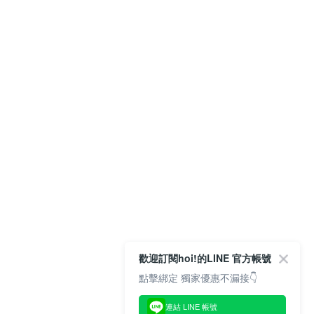
歡迎訂閱hoi!的LINE 官方帳號
點擊綁定 獨家優惠不漏接👇
連結 LINE 帳號