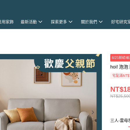
日用家飾
最新活動
探索更多
關於我們
好宅研究
8/25前結帳
hoi! 
宅配滿NT$
NT$18
NT$25,50
三人-雲母