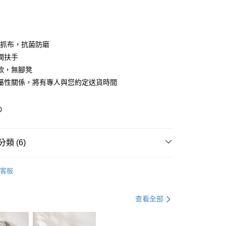
0 利率 每期
NT$3,166
21家銀行
庫商業銀行
第一商業銀行
業銀行
彰化商業銀行
庫商業銀行
第一商業銀行
業儲蓄銀行
台北富邦商業銀行
業銀行
彰化商業銀行
華商業銀行
兆豐國際商業銀行
防貓抓布，抗菌防磨
業儲蓄銀行
台北富邦商業銀行
小企業銀行
台中商業銀行
潤扶手
華商業銀行
兆豐國際商業銀行
台灣）商業銀行
華泰商業銀行
小企業銀行
台中商業銀行
款，無腳凳
業銀行
遠東國際商業銀行
台灣）商業銀行
華泰商業銀行
屬性關係，將有專人與您約定送貨時間
享後付
業銀行
永豐商業銀行
業銀行
遠東國際商業銀行
業銀行
星展（台灣）商業銀行
業銀行
永豐商業銀行
FTEE先享後付」】
際商業銀行
中國信託商業銀行
0
業銀行
星展（台灣）商業銀行
先享後付是「在收到商品之後才付款」的支付方式。 讓您購物簡單
天信用卡公司
際商業銀行
中國信託商業銀行
心！
天信用卡公司
：不需註冊會員、不需綁卡、不需儲值。
類 (6)
：只要手機號碼，簡訊認證，即可結帳。
地區需額外加收大型家具運費，將以電話告知)
：先確認商品／服務後，再付款。
9，滿NT$799(含以上)免運費
沙發
三人沙發
EE先享後付」結帳流程】
客服
方式選擇「AFTEE先享後付」後，將跳轉至「AFTEE先享後
北歐風格
頁面，進行簡訊認證並確認金額後，即可完成結帳。
家具
北歐風家具8折起
成立數日內，您將收到繳費通知簡訊。
查看全部
費通知簡訊後14天內，點擊此簡訊中的連結，可透過四大超商
hoi!傢俱節｜家具買越多折越多
檔期優惠
父親節
網路銀行／等多元方式進行付款，方視為交易完成。
：結帳手續完成當下不需立刻繳費，但若您需要取消訂單，請聯