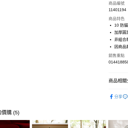
商品編號
6 期 
合作金
11401194
華南商
合作金
LINE Pay
上海商
商品特色
華南商
國泰世
10 
Apple Pay
上海商
臺灣中
加厚圓
國泰世
匯豐（
街口支付
臺灣中
非組合
聯邦商
匯豐（
因商品
AFTEE先
元大商
聯邦商
玉山商
相關說明
銷售重點
元大商
【關於「A
台新國
01441885
玉山商
AFTEE
台灣樂
台新國
便利好安
運送方式
台灣樂
１．簡單
商品相關分
２．便利
宅配(特定
３．安心
每筆NT$9
客廳家具
【「AFT
分享
風格家具
１．於結帳
付」結帳
活動專區
２．訂單
價購 (5)
３．收到繳
活動專區
／ATM／
加碼
※ 請注意