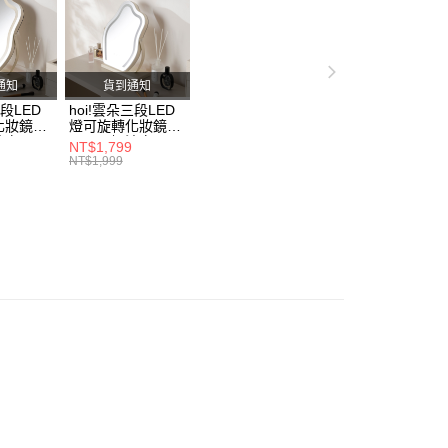
的店家。未經商家同意取消之訂單仍視為有效，需透過AFTEE
家具
大型家具售價已含安裝
繳納相關費用。
否成功請以「AFTEE先享後付 」之結帳頁面顯示為準，若有關於
沙發
貓抓布沙發
功／繳費後需取消欲退款等相關疑問，請聯繫「AFTEE先享後
援中心」
https://netprotections.freshdesk.com/support/home
通知
貨到通知
三段LED
hoi!雲朵三段LED
項】
化妝鏡
燈可旋轉化妝鏡
恩沛科技股份有限公司提供之「AFTEE先享後付」服務完成之
奶油白
30*43-奶油白
NT$1,799
依本服務之必要範圍內提供個人資料，並將交易相關給付款項請
NT$1,999
讓予恩沛科技股份有限公司。
個人資料處理事宜，請瀏覽以下網址：
ee.tw/terms/#terms3
年的使用者請事先徵得法定代理人或監護人之同意方可使用
E先享後付」，若未經同意申辦者引起之損失，本公司不負相關責
AFTEE先享後付」時，將依據個別帳號之用戶狀況，依本公司
核予不同之上限額度；若仍有額度不足之情形，本公司將視審查
用戶進行身份認證。
一人註冊多個帳號或使用他人資訊註冊。若發現惡意使用之情
科技股份有限公司將有權停止該用戶之使用額度並採取法律行