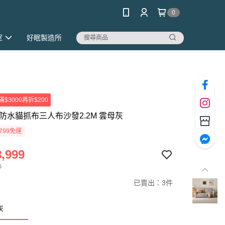
0
室
好眠製造所
滿$3000再折$200
泡泡 防水貓抓布三人布沙發2.2M 雲母灰
799免運
,999
0
已賣出：3件
灰