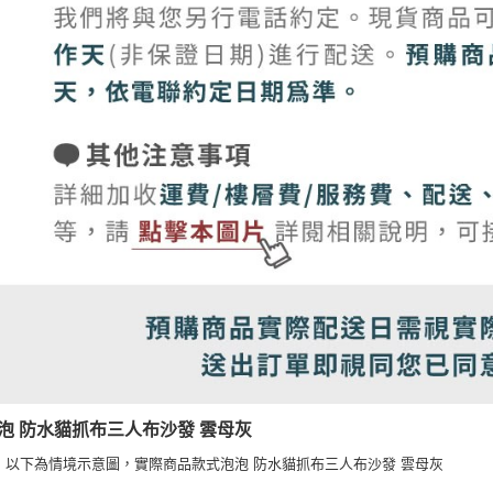
 泡泡 防水貓抓布三人布沙發 雲母灰
：以下為情境示意圖，實際商品款式泡泡 防水貓抓布三人布沙發 雲母灰