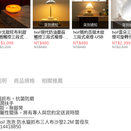
絡購買商品
活動專區
先享後付
※ 交易是
客廳家具
是否繳費成
付客戶支
貨到通知
貨到通知
貨到
oi!北歐旺布利甜
hoi!現代奶油蘑菇
hoi!簡約百摺木紋
hoi!雲朵
【注意事
圈觸控三段式檯
觸控三段式檯燈-充
三段式桌燈-USB
燈可旋轉
１．透過由
-USB
電款
45*58-
$1,099
NT$480
NT$480
NT$2,399
交易，需
$1,299
NT$680
NT$680
NT$2,599
求債權轉
２．關於
https://aft
３．未成
「AFTE
任。
說明
商品規格
相關推薦
４．使用「
即時審查
結果請求
防貓抓布，抗菌防磨
５．嚴禁
潤扶手
形，恩沛
款，無腳凳
動。
屬性關係，將有專人與您約定送貨時間
------------------------
hoi! 泡泡 防水貓抓布三人布沙發2.2M 雲母灰
14418850