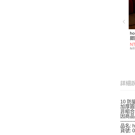
h
甜
燈
NT
NT
詳細
10 
加厚圓
非組合
因商品
---------
品名: 
貨號: 0