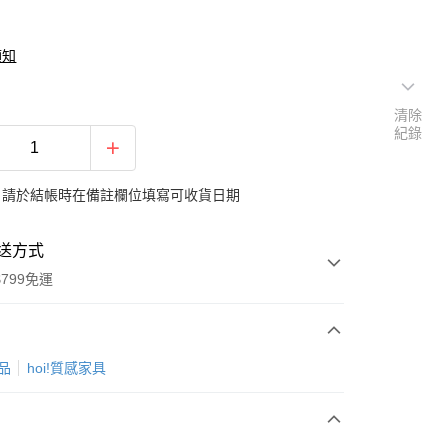
須知
清除
紀錄
：請於結帳時在備註欄位填寫可收貨日期
送方式
799免運
次付款
商品
hoi!質感家具
期付款
0 利率 每期
NT$6,333
21家銀行