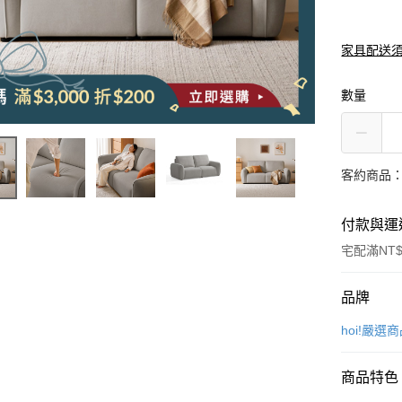
家具配送
數量
客約商品
付款與運
宅配滿NT$
付款方式
品牌
信用卡一
hoi!嚴選
信用卡分
商品特色
3 期 