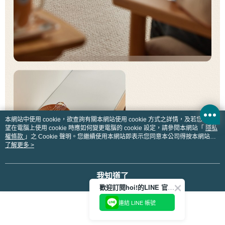
本網站中使用 cookie，欲查詢有關本網站使用 cookie 方式之詳情，及若您不希
望在電腦上使用 cookie 時應如何變更電腦的 cookie 設定，請參閱本網站「
隱私
權條款
」之 Cookie 聲明。您繼續使用本網站即表示您同意本公司得按本網站使
用條款之 Cookie 聲明使用 cookie。
了解更多 >
我知道了
歡迎訂閱hoi!的LINE 官方帳號
連結 LINE 帳號