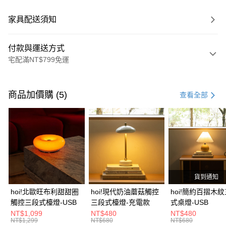
家具配送須知
付款與運送方式
宅配滿NT$799免運
付款方式
信用卡一次付款
商品加價購 (5)
查看全部
信用卡分期付款
3 期 0 利率 每期
NT$1,560
21家銀行
6 期 0 利率 每期
NT$780
21家銀行
合作金庫商業銀行
第一商業銀行
華南商業銀行
彰化商業銀行
合作金庫商業銀行
第一商業銀行
LINE Pay
上海商業儲蓄銀行
台北富邦商業銀行
華南商業銀行
彰化商業銀行
國泰世華商業銀行
兆豐國際商業銀行
貨到通知
Apple Pay
上海商業儲蓄銀行
台北富邦商業銀行
臺灣中小企業銀行
台中商業銀行
國泰世華商業銀行
兆豐國際商業銀行
hoi!北歐旺布利甜甜圈
hoi!現代奶油蘑菇觸控
hoi!簡約百摺木
匯豐（台灣）商業銀行
華泰商業銀行
街口支付
臺灣中小企業銀行
台中商業銀行
觸控三段式檯燈-USB
三段式檯燈-充電款
式桌燈-USB
聯邦商業銀行
遠東國際商業銀行
匯豐（台灣）商業銀行
華泰商業銀行
NT$1,099
NT$480
NT$480
AFTEE先享後付
元大商業銀行
永豐商業銀行
NT$1,299
NT$680
NT$680
聯邦商業銀行
遠東國際商業銀行