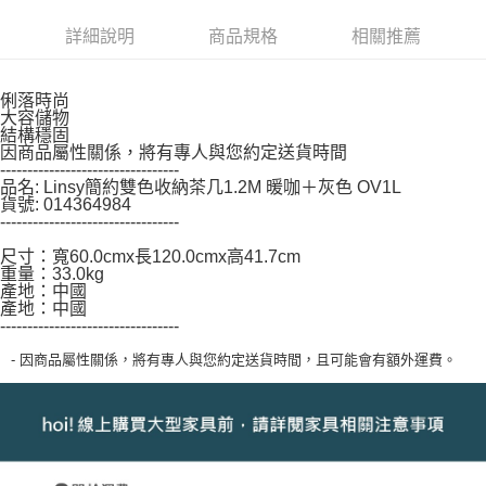
２．關於個人資料處理事宜，請瀏覽以下網址：
詳細說明
商品規格
相關推薦
https://aftee.tw/terms/#terms3
３．未成年的使用者請事先徵得法定代理人或監護人之同意方可使用
「AFTEE先享後付」，若未經同意申辦者引起之損失，本公司不負相關責
任。
俐落時尚
４．使用「AFTEE先享後付」時，將依據個別帳號之用戶狀況，依本公司即
大容儲物
結構穩固
時審查核予不同之上限額度；若仍有額度不足之情形，本公司將視審查結果
因商品屬性關係，將有專人與您約定送貨時間
請求用戶進行身份認證。
---------------------------------
５．嚴禁一人註冊多個帳號或使用他人資訊註冊。若發現惡意使用之情形，
品名: Linsy簡約雙色收納茶几1.2M 暖咖＋灰色 OV1L
恩沛科技股份有限公司將有權停止該用戶之使用額度並採取法律行動。
貨號: 014364984
---------------------------------
尺寸：寬60.0cmx長120.0cmx高41.7cm
重量：33.0kg
產地：中國
產地：中國
---------------------------------
- 因商品屬性關係，將有專人與您約定送貨時間，且可能會有額外運費。