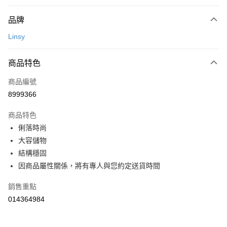
玉山商業銀行
星展（台灣）商業銀行
相關說明
元大商業銀行
永豐商業銀行
台新國際商業銀行
中國信託商業銀行
【關於「AFTEE先享後付」】
玉山商業銀行
星展（台灣）商業銀行
品牌
台灣樂天信用卡公司
AFTEE先享後付是「在收到商品之後才付款」的支付方式。 讓您購物簡單
台新國際商業銀行
中國信託商業銀行
運送方式
便利好安心！
Linsy
台灣樂天信用卡公司
１．簡單：不需註冊會員、不需綁卡、不需儲值。
宅配(特定地區需額外加收大型家具運費，將以電話告知)
２．便利：只要手機號碼，簡訊認證，即可結帳。
每筆NT$99，滿NT$799(含以上)免運費
３．安心：先確認商品／服務後，再付款。
商品特色
【「AFTEE先享後付」結帳流程】
商品編號
１．於結帳方式選擇「AFTEE先享後付」後，將跳轉至「AFTEE先享後付」
8999366
結帳頁面，進行簡訊認證並確認金額後，即可完成結帳。
２．訂單成立數日內，您將收到繳費通知簡訊。
商品特色
３．收到繳費通知簡訊後14天內，點擊此簡訊中的連結，可透過四大超商／
ATM／網路銀行／等多元方式進行付款，方視為交易完成。
俐落時尚
※ 請注意：結帳手續完成當下不需立刻繳費，但若您需要取消訂單，請聯絡
大容儲物
購買商品的店家。未經商家同意取消之訂單仍視為有效，需透過AFTEE先享
結構穩固
後付繳納相關費用。
※ 交易是否成功請以「AFTEE先享後付 」之結帳頁面顯示為準，若有關於
因商品屬性關係，將有專人與您約定送貨時間
是否繳費成功／繳費後需取消欲退款等相關疑問，請聯繫「AFTEE先享後付
客戶支援中心」
https://netprotections.freshdesk.com/support/home
銷售重點
【注意事項】
014364984
１．透過由恩沛科技股份有限公司提供之「AFTEE先享後付」服務完成之交
易，需依本服務之必要範圍內提供個人資料，並將交易相關給付款項請求債
權轉讓予恩沛科技股份有限公司。