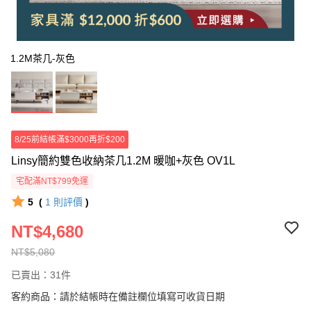
1.2M茶几-灰色
8/25前結帳滿$3000再折$200
Linsy簡約雙色收納茶几1.2M 暖咖+灰色 OV1L
宅配滿NT$799免運
5
(
1
則評價
)
NT$4,680
NT$5,080
已賣出：31件
客約商品：請於結帳時在備註欄位填寫可收貨日期