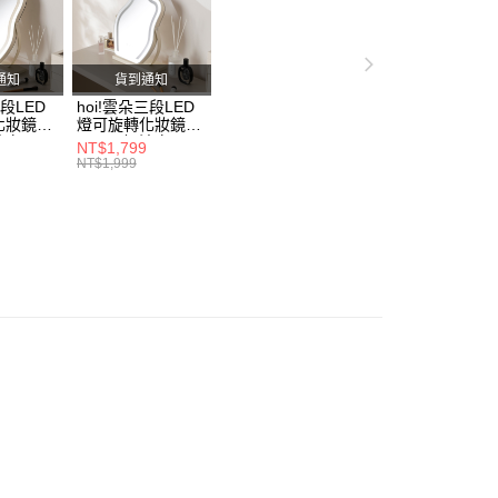
繳納相關費用。
hoi!傢俱節｜家具買越多折越多
爆款強打
家具
否成功請以「AFTEE先享後付 」之結帳頁面顯示為準，若有關於
功／繳費後需取消欲退款等相關疑問，請聯繫「AFTEE先享後
家具
大型家具售價已含安裝
援中心」
https://netprotections.freshdesk.com/support/home
通知
貨到通知
三段LED
hoi!雲朵三段LED
項】
化妝鏡
燈可旋轉化妝鏡
恩沛科技股份有限公司提供之「AFTEE先享後付」服務完成之
奶油白
30*43-奶油白
NT$1,799
依本服務之必要範圍內提供個人資料，並將交易相關給付款項請
NT$1,999
讓予恩沛科技股份有限公司。
個人資料處理事宜，請瀏覽以下網址：
ee.tw/terms/#terms3
年的使用者請事先徵得法定代理人或監護人之同意方可使用
E先享後付」，若未經同意申辦者引起之損失，本公司不負相關責
AFTEE先享後付」時，將依據個別帳號之用戶狀況，依本公司
核予不同之上限額度；若仍有額度不足之情形，本公司將視審查
用戶進行身份認證。
一人註冊多個帳號或使用他人資訊註冊。若發現惡意使用之情
科技股份有限公司將有權停止該用戶之使用額度並採取法律行