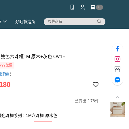
0
室
好眠製造所
簡約雙色六斗櫃1M 原木+灰色 OV1E
799免運
則評價
)
180
已賣出：78件
風雙色斗櫃系列：1M六斗櫃-原木色