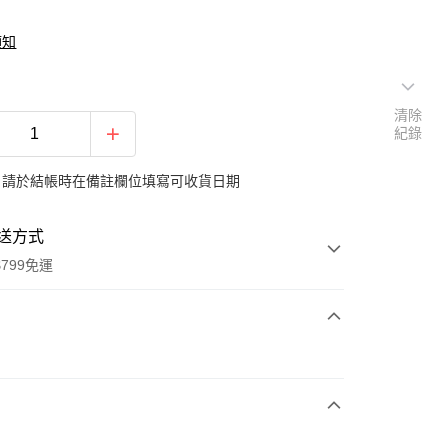
須知
清除
紀錄
：請於結帳時在備註欄位填寫可收貨日期
送方式
799免運
次付款
期付款
0 利率 每期
NT$1,726
21家銀行