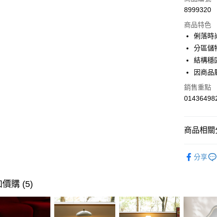
6 期 
合作金
8999320
華南商
合作金
LINE Pay
上海商
商品特色
華南商
國泰世
俐落時
Apple Pay
上海商
臺灣中
分區儲
國泰世
匯豐（
街口支付
臺灣中
結構穩
聯邦商
匯豐（
因商品
AFTEE先
元大商
聯邦商
玉山商
相關說明
銷售重點
元大商
【關於「A
台新國
01436498
玉山商
AFTEE
台灣樂
台新國
便利好安
運送方式
台灣樂
１．簡單
商品相關分
２．便利
宅配(特定
３．安心
每筆NT$9
客廳家具
【「AFT
分享
風格家具
１．於結帳
付」結帳
風格家具
２．訂單
價購 (5)
３．收到繳
活動專區
／ATM／
※ 請注意
活動專區
絡購買商品