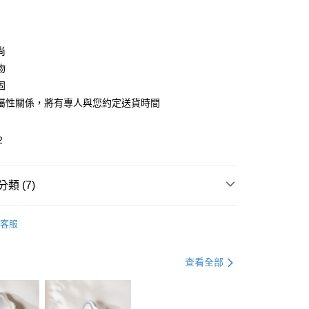
0 利率 每期
NT$863
21家銀行
庫商業銀行
第一商業銀行
業銀行
彰化商業銀行
庫商業銀行
第一商業銀行
業儲蓄銀行
台北富邦商業銀行
業銀行
彰化商業銀行
華商業銀行
兆豐國際商業銀行
尚
業儲蓄銀行
台北富邦商業銀行
小企業銀行
台中商業銀行
物
華商業銀行
兆豐國際商業銀行
台灣）商業銀行
華泰商業銀行
小企業銀行
台中商業銀行
固
業銀行
遠東國際商業銀行
台灣）商業銀行
華泰商業銀行
屬性關係，將有專人與您約定送貨時間
享後付
業銀行
永豐商業銀行
業銀行
遠東國際商業銀行
業銀行
星展（台灣）商業銀行
業銀行
永豐商業銀行
FTEE先享後付」】
際商業銀行
中國信託商業銀行
2
業銀行
星展（台灣）商業銀行
先享後付是「在收到商品之後才付款」的支付方式。 讓您購物簡單
天信用卡公司
際商業銀行
中國信託商業銀行
心！
天信用卡公司
：不需註冊會員、不需綁卡、不需儲值。
類 (7)
：只要手機號碼，簡訊認證，即可結帳。
地區需額外加收大型家具運費，將以電話告知)
：先確認商品／服務後，再付款。
9，滿NT$799(含以上)免運費
電視櫃│玄關櫃│收納櫃
展示櫃│收納櫃
EE先享後付」結帳流程】
客服
方式選擇「AFTEE先享後付」後，將跳轉至「AFTEE先享後
北歐風格
頁面，進行簡訊認證並確認金額後，即可完成結帳。
國際品牌家具
Linsy設計家具│現貨專區
成立數日內，您將收到繳費通知簡訊。
查看全部
費通知簡訊後14天內，點擊此簡訊中的連結，可透過四大超商
家具
北歐風家具8折起
網路銀行／等多元方式進行付款，方視為交易完成。
：結帳手續完成當下不需立刻繳費，但若您需要取消訂單，請聯
家具
簡約雙色系列家具8折起
的店家。未經商家同意取消之訂單仍視為有效，需透過AFTEE