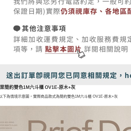
業簡約雙色1M六斗櫃 OV1E-原木+灰
:以下為情境示意圖，實際商品款式為簡約雙色1M六斗櫃 OV1E-原木+灰