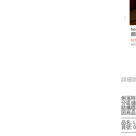
h
甜
燈
NT
NT
詳細
俐落時
分區儲
結構穩
因商品
---------
品名: 
貨號: 0
---------