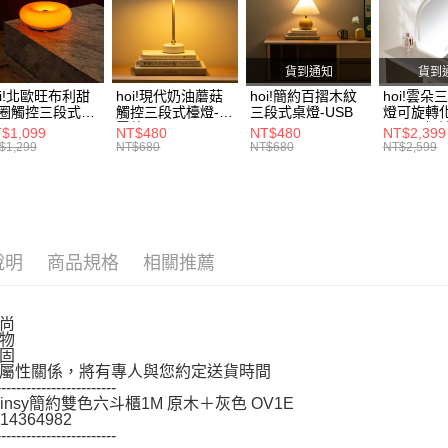
先享後付
活動專區
※ 交易是
是否繳費成
活動專區
付客戶支
貨到通知
貨到
oi!北歐旺布利甜
hoi!現代奶油蘑菇
hoi!簡約百摺木紋
hoi!雲朵
【注意事
圈觸控三段式檯
觸控三段式檯燈-充
三段式桌燈-USB
燈可旋轉
１．透過由
-USB
電款
45*58-
$1,099
NT$480
NT$480
NT$2,399
交易，需
$1,299
NT$680
NT$680
NT$2,599
求債權轉
２．關於
https://aft
３．未成
「AFTE
任。
說明
商品規格
相關推薦
４．使用「
即時審查
結果請求
尚
５．嚴禁
物
形，恩沛
固
動。
屬性關係，將有專人與您約定送貨時間
------------------------
Linsy簡約雙色六斗櫃1M 原木＋灰色 OV1E
14364982
------------------------