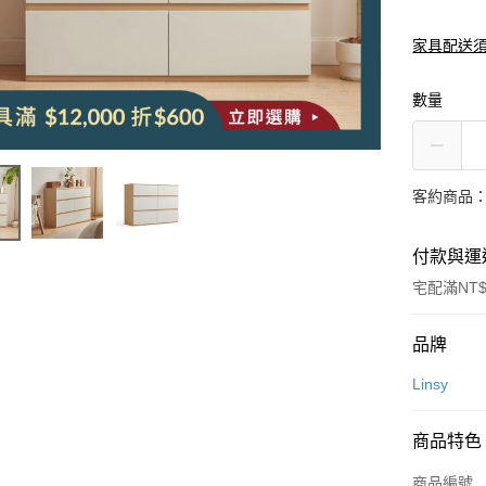
家具配送
數量
客約商品
付款與運
宅配滿NT$
付款方式
品牌
信用卡一
Linsy
信用卡分
商品特色
3 期 
商品編號