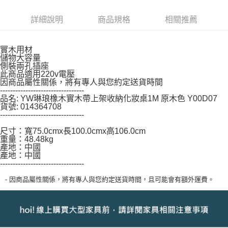
https://aftee.tw/terms/#terms3
３．未成年的使用者請事先徵得法定代理人或監護人之同意方可使用
詳細說明
商品規格
相關推薦
「AFTEE先享後付」，若未經同意申辦者引起之損失，本公司不負相關責
任。
４．使用「AFTEE先享後付」時，將依據個別帳號之用戶狀況，依本公司即
實木用材
時審查核予不同之上限額度；若仍有額度不足之情形，本公司將視審查結果
儲物大容量
請求用戶進行身份認證。
側裝兩孔插座
５．嚴禁一人註冊多個帳號或使用他人資訊註冊。若發現惡意使用之情形，
此商品適用220v電壓
恩沛科技股份有限公司將有權停止該用戶之使用額度並採取法律行動。
因商品屬性關係，將有專人與您約定送貨時間
---------------------------------
品名: YW琳琅橡木實木帶上架收納化妝桌1M 原木色 Y00D07
貨號: 014364708
---------------------------------
尺寸：寬75.0cmx長100.0cmx高106.0cm
重量：48.48kg
產地：中國
產地：中國
---------------------------------
- 因商品屬性關係，將有專人與您約定送貨時間，且可能會有額外運費。