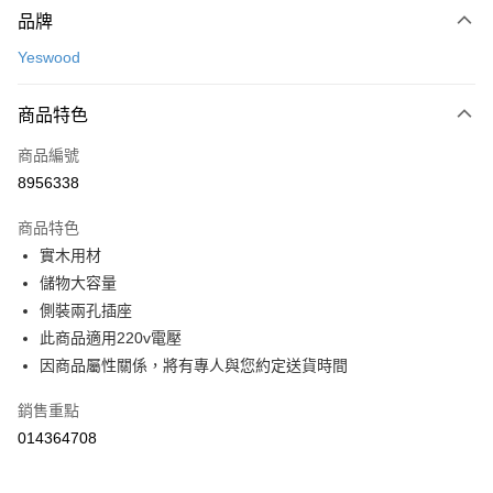
台新國際商業銀行
中國信託商業銀行
【關於「AFTEE先享後付」】
玉山商業銀行
星展（台灣）商業銀行
品牌
台灣樂天信用卡公司
AFTEE先享後付是「在收到商品之後才付款」的支付方式。 讓您購物簡單
台新國際商業銀行
中國信託商業銀行
運送方式
便利好安心！
Yeswood
台灣樂天信用卡公司
１．簡單：不需註冊會員、不需綁卡、不需儲值。
宅配(特定地區需額外加收大型家具運費，將以電話告知)
２．便利：只要手機號碼，簡訊認證，即可結帳。
每筆NT$99，滿NT$799(含以上)免運費
３．安心：先確認商品／服務後，再付款。
商品特色
【「AFTEE先享後付」結帳流程】
商品編號
１．於結帳方式選擇「AFTEE先享後付」後，將跳轉至「AFTEE先享後付」
8956338
結帳頁面，進行簡訊認證並確認金額後，即可完成結帳。
２．訂單成立數日內，您將收到繳費通知簡訊。
商品特色
３．收到繳費通知簡訊後14天內，點擊此簡訊中的連結，可透過四大超商／
ATM／網路銀行／等多元方式進行付款，方視為交易完成。
實木用材
※ 請注意：結帳手續完成當下不需立刻繳費，但若您需要取消訂單，請聯絡
儲物大容量
購買商品的店家。未經商家同意取消之訂單仍視為有效，需透過AFTEE先享
側裝兩孔插座
後付繳納相關費用。
※ 交易是否成功請以「AFTEE先享後付 」之結帳頁面顯示為準，若有關於
此商品適用220v電壓
是否繳費成功／繳費後需取消欲退款等相關疑問，請聯繫「AFTEE先享後付
因商品屬性關係，將有專人與您約定送貨時間
客戶支援中心」
https://netprotections.freshdesk.com/support/home
【注意事項】
銷售重點
１．透過由恩沛科技股份有限公司提供之「AFTEE先享後付」服務完成之交
014364708
易，需依本服務之必要範圍內提供個人資料，並將交易相關給付款項請求債
權轉讓予恩沛科技股份有限公司。
２．關於個人資料處理事宜，請瀏覽以下網址：