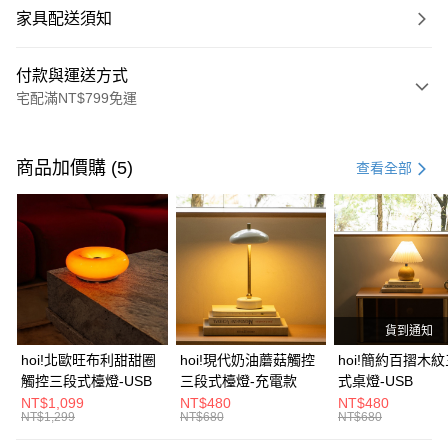
家具配送須知
付款與運送方式
宅配滿NT$799免運
付款方式
信用卡一次付款
商品加價購 (5)
查看全部
信用卡分期付款
3 期 0 利率 每期
NT$6,833
21家銀行
6 期 0 利率 每期
NT$3,416
21家銀行
合作金庫商業銀行
第一商業銀行
華南商業銀行
彰化商業銀行
合作金庫商業銀行
第一商業銀行
LINE Pay
上海商業儲蓄銀行
台北富邦商業銀行
華南商業銀行
彰化商業銀行
國泰世華商業銀行
兆豐國際商業銀行
貨到通知
Apple Pay
上海商業儲蓄銀行
台北富邦商業銀行
臺灣中小企業銀行
台中商業銀行
國泰世華商業銀行
兆豐國際商業銀行
hoi!北歐旺布利甜甜圈
hoi!現代奶油蘑菇觸控
hoi!簡約百摺木
匯豐（台灣）商業銀行
華泰商業銀行
街口支付
臺灣中小企業銀行
台中商業銀行
觸控三段式檯燈-USB
三段式檯燈-充電款
式桌燈-USB
聯邦商業銀行
遠東國際商業銀行
匯豐（台灣）商業銀行
華泰商業銀行
NT$1,099
NT$480
NT$480
AFTEE先享後付
元大商業銀行
永豐商業銀行
NT$1,299
NT$680
NT$680
聯邦商業銀行
遠東國際商業銀行
玉山商業銀行
星展（台灣）商業銀行
相關說明
元大商業銀行
永豐商業銀行