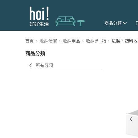
商品分類
首頁
收納清潔
收納用品
收納盒│箱
紙製、塑料收
商品分類
所有分類