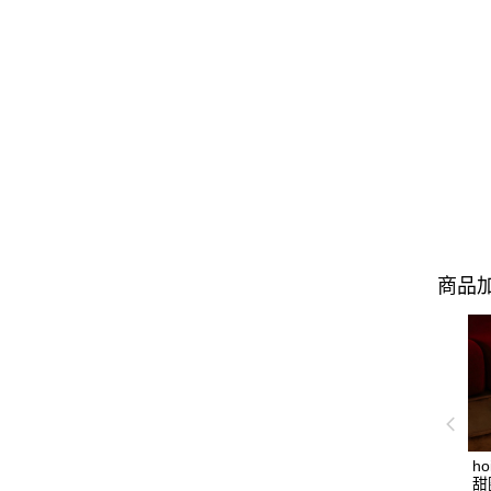
商品加
h
甜