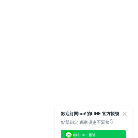
歡迎訂閱hoi!的LINE 官方帳號
點擊綁定 獨家優惠不漏接👇
連結 LINE 帳號