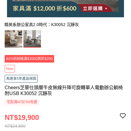
精英系辦公家具2.0時代：K30052 沉靜灰
8/25前結帳滿$3000再折$200
New
馬達享5年產品保固
Cheers芝華仕頭層牛皮無線升降可旋轉單人電動辦公躺椅
附USB K30052 沉靜灰
宅配滿NT$799免運
NT$19,900
NT$24,800