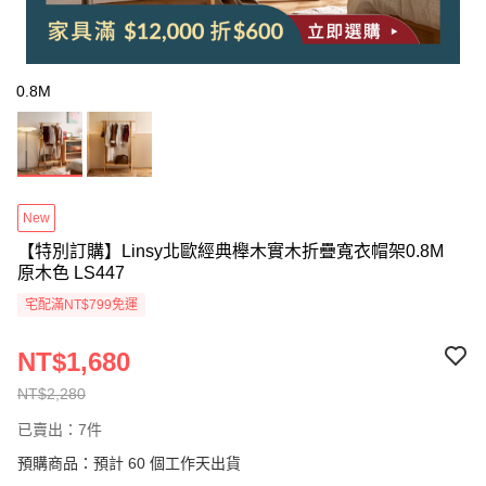
0.8M
New
【特別訂購】Linsy北歐經典櫸木實木折疊寬衣帽架0.8M
原木色 LS447
宅配滿NT$799免運
NT$1,680
NT$2,280
已賣出：7件
預購商品：預計 60 個工作天出貨