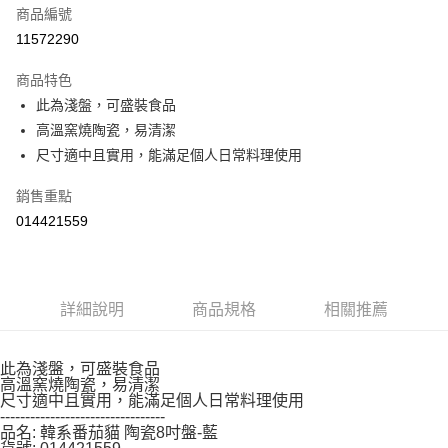
【「AFTEE先享後付」結帳流程】
商品編號
１．於結帳方式選擇「AFTEE先享後付」後，將跳轉至「AFTEE先享後付」
11572290
結帳頁面，進行簡訊認證並確認金額後，即可完成結帳。
２．訂單成立數日內，您將收到繳費通知簡訊。
商品特色
３．收到繳費通知簡訊後14天內，點擊此簡訊中的連結，可透過四大超商／
ATM／網路銀行／等多元方式進行付款，方視為交易完成。
此為淺盤，可盛裝食品
※ 請注意：結帳手續完成當下不需立刻繳費，但若您需要取消訂單，請聯絡
高溫窯燒陶瓷，易清潔
購買商品的店家。未經商家同意取消之訂單仍視為有效，需透過AFTEE先享
尺寸適中且實用，能滿足個人日常料理使用
後付繳納相關費用。
※ 交易是否成功請以「AFTEE先享後付 」之結帳頁面顯示為準，若有關於
是否繳費成功／繳費後需取消欲退款等相關疑問，請聯繫「AFTEE先享後付
銷售重點
客戶支援中心」
https://netprotections.freshdesk.com/support/home
014421559
【注意事項】
１．透過由恩沛科技股份有限公司提供之「AFTEE先享後付」服務完成之交
易，需依本服務之必要範圍內提供個人資料，並將交易相關給付款項請求債
權轉讓予恩沛科技股份有限公司。
詳細說明
商品規格
相關推薦
２．關於個人資料處理事宜，請瀏覽以下網址：
https://aftee.tw/terms/#terms3
３．未成年的使用者請事先徵得法定代理人或監護人之同意方可使用
此為淺盤，可盛裝食品
「AFTEE先享後付」，若未經同意申辦者引起之損失，本公司不負相關責
高溫窯燒陶瓷，易清潔
任。
尺寸適中且實用，能滿足個人日常料理使用
４．使用「AFTEE先享後付」時，將依據個別帳號之用戶狀況，依本公司即
---------------------------------
時審查核予不同之上限額度；若仍有額度不足之情形，本公司將視審查結果
品名: 韓系番茄貓 陶瓷8吋盤-藍
請求用戶進行身份認證。