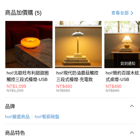
付款方式
信用卡一次付款
商品加價購 (5)
查看全部
信用卡分期付款
3 期 0 利率 每期
NT$99
21家銀行
6 期 0 利率 每期
NT$49
21家銀行
合作金庫商業銀行
第一商業銀行
華南商業銀行
彰化商業銀行
合作金庫商業銀行
第一商業銀行
LINE Pay
上海商業儲蓄銀行
台北富邦商業銀行
華南商業銀行
彰化商業銀行
國泰世華商業銀行
兆豐國際商業銀行
貨到通知
Apple Pay
上海商業儲蓄銀行
台北富邦商業銀行
臺灣中小企業銀行
台中商業銀行
國泰世華商業銀行
兆豐國際商業銀行
hoi!北歐旺布利甜甜圈
hoi!現代奶油蘑菇觸控
hoi!簡約百摺木
匯豐（台灣）商業銀行
華泰商業銀行
街口支付
臺灣中小企業銀行
台中商業銀行
觸控三段式檯燈-USB
三段式檯燈-充電款
式桌燈-USB
聯邦商業銀行
遠東國際商業銀行
匯豐（台灣）商業銀行
華泰商業銀行
NT$1,099
NT$480
NT$480
AFTEE先享後付
元大商業銀行
永豐商業銀行
NT$1,299
NT$680
NT$680
聯邦商業銀行
遠東國際商業銀行
玉山商業銀行
星展（台灣）商業銀行
相關說明
元大商業銀行
永豐商業銀行
台新國際商業銀行
中國信託商業銀行
【關於「AFTEE先享後付」】
玉山商業銀行
星展（台灣）商業銀行
品牌
台灣樂天信用卡公司
AFTEE先享後付是「在收到商品之後才付款」的支付方式。 讓您購物簡單
台新國際商業銀行
中國信託商業銀行
運送方式
便利好安心！
hoi!嚴選商品
hoi!餐廚碗盤
台灣樂天信用卡公司
１．簡單：不需註冊會員、不需綁卡、不需儲值。
宅配(特定地區需額外加收大型家具運費，將以電話告知)
２．便利：只要手機號碼，簡訊認證，即可結帳。
每筆NT$99，滿NT$799(含以上)免運費
３．安心：先確認商品／服務後，再付款。
商品特色