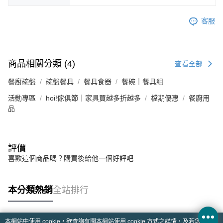
客服
商品相關分類 (4)
查看全部
餐廚碗盤
碗盤餐具
餐具食器
餐碗｜餐具組
活動專區
hoi!傢俱節｜家具買越多折越多
檔期優惠
餐廚用
品
評價
喜歡這個商品嗎？購買後給他一個好評吧
本分類熱銷
全站排行
本網站中使用 cookie，欲查詢有關本網站使用 cookie 方式之詳情，及若您不希