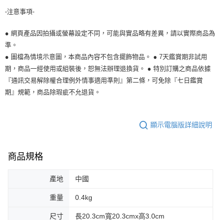
-注意事項-
● 網頁產品因拍攝或螢幕設定不同，可能與實品略有差異，請以實際商品為
準。
● 圖檔為情境示意圖，本商品內容不包含擺飾物品。 ● 7天鑑賞期非試用
期，商品一經使用或組裝後，恕無法辦理退換貨。 ● 特別訂購之商品依據
『通訊交易解除權合理例外情事適用準則』第二條，可免除『七日鑑賞
期』規範，商品除瑕疵不允退貨。
顯示電腦版詳細說明
商品規格
產地
中國
重量
0.4kg
尺寸
長20.3cm寬20.3cmx高3.0cm