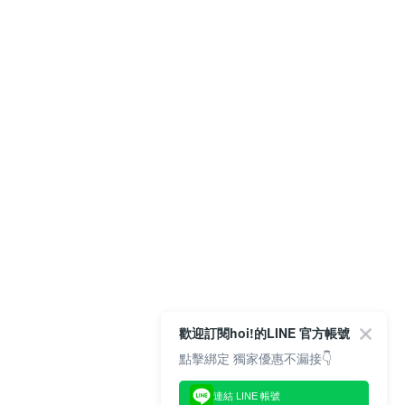
歡迎訂閱hoi!的LINE 官方帳號
點擊綁定 獨家優惠不漏接👇
連結 LINE 帳號