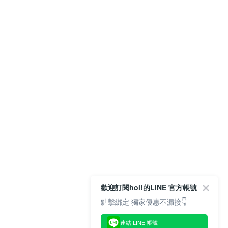
歡迎訂閱hoi!的LINE 官方帳號
點擊綁定 獨家優惠不漏接👇
連結 LINE 帳號