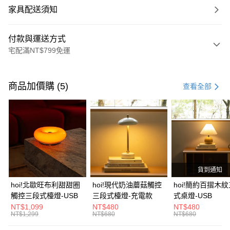
家具配送須知
付款與運送方式
宅配滿NT$799免運
付款方式
信用卡一次付款
商品加價購 (5)
查看全部
信用卡分期付款
3 期 0 利率 每期
NT$2,660
21家銀行
6 期 0 利率 每期
NT$1,330
21家銀行
合作金庫商業銀行
第一商業銀行
華南商業銀行
彰化商業銀行
合作金庫商業銀行
第一商業銀行
LINE Pay
上海商業儲蓄銀行
台北富邦商業銀行
華南商業銀行
彰化商業銀行
國泰世華商業銀行
兆豐國際商業銀行
貨到通知
Apple Pay
上海商業儲蓄銀行
台北富邦商業銀行
臺灣中小企業銀行
台中商業銀行
國泰世華商業銀行
兆豐國際商業銀行
hoi!北歐旺布利甜甜圈
hoi!現代奶油蘑菇觸控
hoi!簡約百摺木
匯豐（台灣）商業銀行
華泰商業銀行
街口支付
臺灣中小企業銀行
台中商業銀行
觸控三段式檯燈-USB
三段式檯燈-充電款
式桌燈-USB
聯邦商業銀行
遠東國際商業銀行
匯豐（台灣）商業銀行
華泰商業銀行
NT$1,099
NT$480
NT$480
AFTEE先享後付
元大商業銀行
永豐商業銀行
NT$1,299
NT$680
NT$680
聯邦商業銀行
遠東國際商業銀行
玉山商業銀行
星展（台灣）商業銀行
相關說明
元大商業銀行
永豐商業銀行