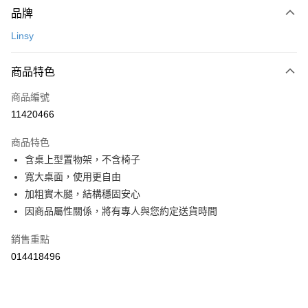
台新國際商業銀行
中國信託商業銀行
【關於「AFTEE先享後付」】
玉山商業銀行
星展（台灣）商業銀行
品牌
台灣樂天信用卡公司
AFTEE先享後付是「在收到商品之後才付款」的支付方式。 讓您購物簡單
台新國際商業銀行
中國信託商業銀行
運送方式
便利好安心！
Linsy
台灣樂天信用卡公司
１．簡單：不需註冊會員、不需綁卡、不需儲值。
宅配(特定地區需額外加收大型家具運費，將以電話告知)
２．便利：只要手機號碼，簡訊認證，即可結帳。
每筆NT$99，滿NT$799(含以上)免運費
３．安心：先確認商品／服務後，再付款。
商品特色
【「AFTEE先享後付」結帳流程】
商品編號
１．於結帳方式選擇「AFTEE先享後付」後，將跳轉至「AFTEE先享後付」
11420466
結帳頁面，進行簡訊認證並確認金額後，即可完成結帳。
２．訂單成立數日內，您將收到繳費通知簡訊。
商品特色
３．收到繳費通知簡訊後14天內，點擊此簡訊中的連結，可透過四大超商／
ATM／網路銀行／等多元方式進行付款，方視為交易完成。
含桌上型置物架，不含椅子
※ 請注意：結帳手續完成當下不需立刻繳費，但若您需要取消訂單，請聯絡
寬大桌面，使用更自由
購買商品的店家。未經商家同意取消之訂單仍視為有效，需透過AFTEE先享
加粗實木腿，結構穩固安心
後付繳納相關費用。
※ 交易是否成功請以「AFTEE先享後付 」之結帳頁面顯示為準，若有關於
因商品屬性關係，將有專人與您約定送貨時間
是否繳費成功／繳費後需取消欲退款等相關疑問，請聯繫「AFTEE先享後付
客戶支援中心」
https://netprotections.freshdesk.com/support/home
銷售重點
【注意事項】
014418496
１．透過由恩沛科技股份有限公司提供之「AFTEE先享後付」服務完成之交
易，需依本服務之必要範圍內提供個人資料，並將交易相關給付款項請求債
權轉讓予恩沛科技股份有限公司。
２．關於個人資料處理事宜，請瀏覽以下網址：