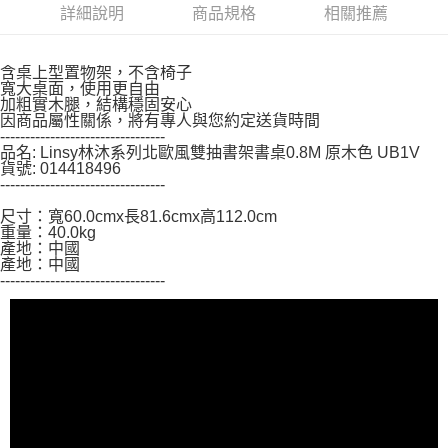
詳細說明
商品規格
相關推薦
https://aftee.tw/terms/#terms3
３．未成年的使用者請事先徵得法定代理人或監護人之同意方可使用
「AFTEE先享後付」，若未經同意申辦者引起之損失，本公司不負相關責
任。
含桌上型置物架，不含椅子
４．使用「AFTEE先享後付」時，將依據個別帳號之用戶狀況，依本公司即
寬大桌面，使用更自由
加粗實木腿，結構穩固安心
時審查核予不同之上限額度；若仍有額度不足之情形，本公司將視審查結果
因商品屬性關係，將有專人與您約定送貨時間
請求用戶進行身份認證。
---------------------------------
５．嚴禁一人註冊多個帳號或使用他人資訊註冊。若發現惡意使用之情形，
品名: Linsy林沐系列北歐風雙抽書架書桌0.8M 原木色 UB1V
恩沛科技股份有限公司將有權停止該用戶之使用額度並採取法律行動。
貨號: 014418496
---------------------------------
尺寸：寬60.0cmx長81.6cmx高112.0cm
重量：40.0kg
產地：中國
產地：中國
---------------------------------