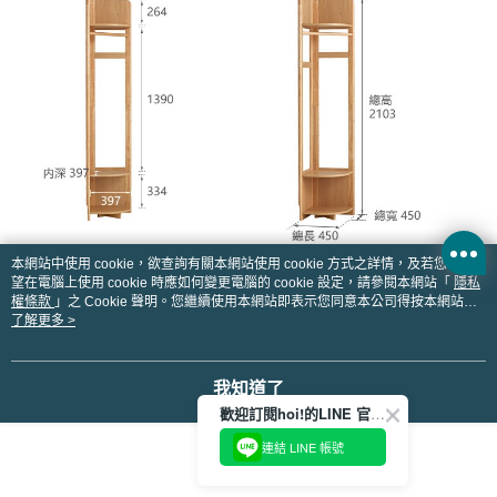
本網站中使用 cookie，欲查詢有關本網站使用 cookie 方式之詳情，及若您不希
望在電腦上使用 cookie 時應如何變更電腦的 cookie 設定，請參閱本網站「
隱私
權條款
」之 Cookie 聲明。您繼續使用本網站即表示您同意本公司得按本網站使
用條款之 Cookie 聲明使用 cookie。
了解更多 >
我知道了
歡迎訂閱hoi!的LINE 官方帳號
連結 LINE 帳號