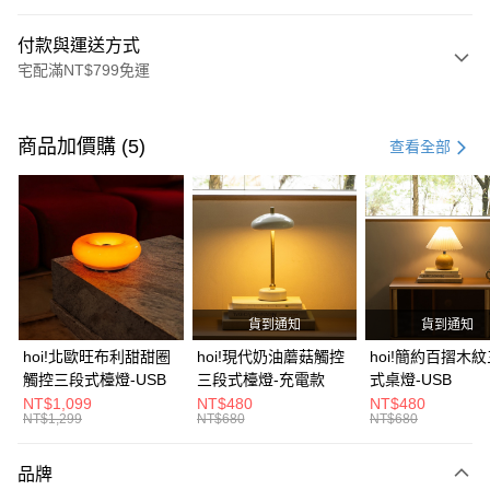
付款與運送方式
宅配滿NT$799免運
付款方式
信用卡一次付款
商品加價購 (5)
查看全部
信用卡分期付款
3 期 0 利率 每期
NT$1,593
21家銀行
6 期 0 利率 每期
NT$796
21家銀行
合作金庫商業銀行
第一商業銀行
華南商業銀行
彰化商業銀行
合作金庫商業銀行
第一商業銀行
LINE Pay
上海商業儲蓄銀行
台北富邦商業銀行
華南商業銀行
彰化商業銀行
國泰世華商業銀行
兆豐國際商業銀行
貨到通知
貨到通知
Apple Pay
上海商業儲蓄銀行
台北富邦商業銀行
臺灣中小企業銀行
台中商業銀行
國泰世華商業銀行
兆豐國際商業銀行
hoi!北歐旺布利甜甜圈
hoi!現代奶油蘑菇觸控
hoi!簡約百摺木
匯豐（台灣）商業銀行
華泰商業銀行
街口支付
臺灣中小企業銀行
台中商業銀行
觸控三段式檯燈-USB
三段式檯燈-充電款
式桌燈-USB
聯邦商業銀行
遠東國際商業銀行
匯豐（台灣）商業銀行
華泰商業銀行
NT$1,099
NT$480
NT$480
AFTEE先享後付
元大商業銀行
永豐商業銀行
NT$1,299
NT$680
NT$680
聯邦商業銀行
遠東國際商業銀行
玉山商業銀行
星展（台灣）商業銀行
相關說明
元大商業銀行
永豐商業銀行
台新國際商業銀行
中國信託商業銀行
【關於「AFTEE先享後付」】
玉山商業銀行
星展（台灣）商業銀行
品牌
台灣樂天信用卡公司
AFTEE先享後付是「在收到商品之後才付款」的支付方式。 讓您購物簡單