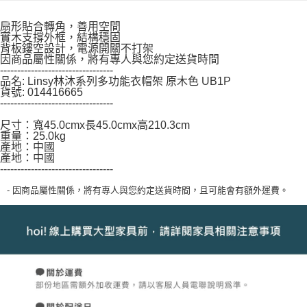
「AFTEE先享後付」，若未經同意申辦者引起之損失，本公司不負相關責
任。
扇形貼合轉角，善用空間
４．使用「AFTEE先享後付」時，將依據個別帳號之用戶狀況，依本公司即
實木支撐外框，結構穩固
背板鏤空設計，電源開關不打架
時審查核予不同之上限額度；若仍有額度不足之情形，本公司將視審查結果
因商品屬性關係，將有專人與您約定送貨時間
請求用戶進行身份認證。
---------------------------------
５．嚴禁一人註冊多個帳號或使用他人資訊註冊。若發現惡意使用之情形，
品名: Linsy林沐系列多功能衣帽架 原木色 UB1P
恩沛科技股份有限公司將有權停止該用戶之使用額度並採取法律行動。
貨號: 014416665
---------------------------------
尺寸：寬45.0cmx長45.0cmx高210.3cm
重量：25.0kg
產地：中國
產地：中國
---------------------------------
- 因商品屬性關係，將有專人與您約定送貨時間，且可能會有額外運費。