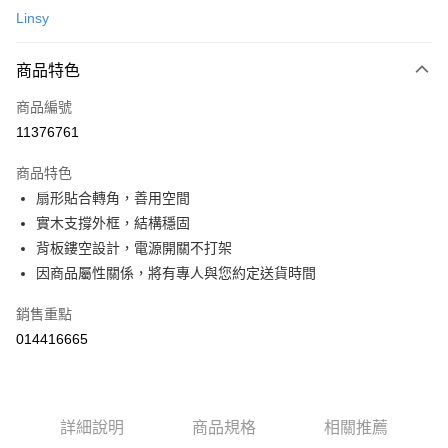
台新國際商業銀行
中國信託商業銀行
運送方式
便利好安心！
Linsy
台灣樂天信用卡公司
１．簡單：不需註冊會員、不需綁卡、不需儲值。
宅配(特定地區需額外加收大型家具運費，將以電話告知)
２．便利：只要手機號碼，簡訊認證，即可結帳。
每筆NT$99，滿NT$799(含以上)免運費
３．安心：先確認商品／服務後，再付款。
商品特色
【「AFTEE先享後付」結帳流程】
商品編號
１．於結帳方式選擇「AFTEE先享後付」後，將跳轉至「AFTEE先享後付」
11376761
結帳頁面，進行簡訊認證並確認金額後，即可完成結帳。
２．訂單成立數日內，您將收到繳費通知簡訊。
商品特色
３．收到繳費通知簡訊後14天內，點擊此簡訊中的連結，可透過四大超商／
ATM／網路銀行／等多元方式進行付款，方視為交易完成。
扇形貼合轉角，善用空間
※ 請注意：結帳手續完成當下不需立刻繳費，但若您需要取消訂單，請聯絡
實木支撐外框，結構穩固
購買商品的店家。未經商家同意取消之訂單仍視為有效，需透過AFTEE先享
背板鏤空設計，電源開關不打架
後付繳納相關費用。
※ 交易是否成功請以「AFTEE先享後付 」之結帳頁面顯示為準，若有關於
因商品屬性關係，將有專人與您約定送貨時間
是否繳費成功／繳費後需取消欲退款等相關疑問，請聯繫「AFTEE先享後付
客戶支援中心」
https://netprotections.freshdesk.com/support/home
銷售重點
【注意事項】
014416665
１．透過由恩沛科技股份有限公司提供之「AFTEE先享後付」服務完成之交
易，需依本服務之必要範圍內提供個人資料，並將交易相關給付款項請求債
權轉讓予恩沛科技股份有限公司。
２．關於個人資料處理事宜，請瀏覽以下網址：
詳細說明
商品規格
相關推薦
https://aftee.tw/terms/#terms3
３．未成年的使用者請事先徵得法定代理人或監護人之同意方可使用