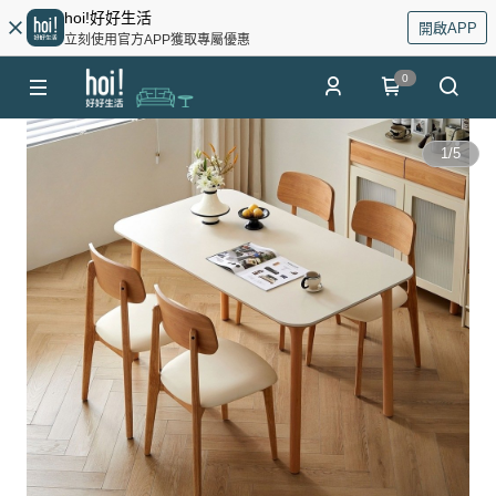
hoi!好好生活
開啟APP
立刻使用官方APP獲取專屬優惠
0
1
/
5