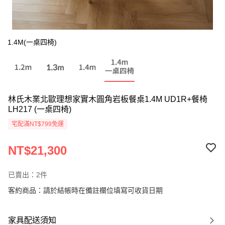
1.4M(一桌四椅)
林氏木業北歐理想家實木圓角岩板餐桌1.4M UD1R+餐椅
LH217 (一桌四椅)
宅配滿NT$799免運
NT$21,300
已賣出：2件
客約商品：請於結帳時在備註欄位填寫可收貨日期
家具配送須知