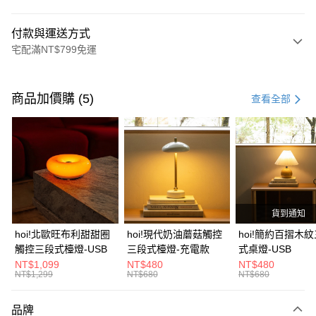
付款與運送方式
宅配滿NT$799免運
付款方式
信用卡一次付款
商品加價購 (5)
查看全部
信用卡分期付款
3 期 0 利率 每期
NT$7,100
21家銀行
6 期 0 利率 每期
NT$3,550
21家銀行
合作金庫商業銀行
第一商業銀行
華南商業銀行
彰化商業銀行
合作金庫商業銀行
第一商業銀行
LINE Pay
上海商業儲蓄銀行
台北富邦商業銀行
華南商業銀行
彰化商業銀行
國泰世華商業銀行
兆豐國際商業銀行
貨到通知
Apple Pay
上海商業儲蓄銀行
台北富邦商業銀行
臺灣中小企業銀行
台中商業銀行
國泰世華商業銀行
兆豐國際商業銀行
hoi!北歐旺布利甜甜圈
hoi!現代奶油蘑菇觸控
hoi!簡約百摺木
匯豐（台灣）商業銀行
華泰商業銀行
街口支付
臺灣中小企業銀行
台中商業銀行
觸控三段式檯燈-USB
三段式檯燈-充電款
式桌燈-USB
聯邦商業銀行
遠東國際商業銀行
匯豐（台灣）商業銀行
華泰商業銀行
NT$1,099
NT$480
NT$480
AFTEE先享後付
元大商業銀行
永豐商業銀行
NT$1,299
NT$680
NT$680
聯邦商業銀行
遠東國際商業銀行
玉山商業銀行
星展（台灣）商業銀行
相關說明
元大商業銀行
永豐商業銀行
台新國際商業銀行
中國信託商業銀行
【關於「AFTEE先享後付」】
玉山商業銀行
星展（台灣）商業銀行
品牌