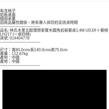
３．未成年的使用者請事先徵得法定代理人或監護人之同意方可使用
「AFTEE先享後付」，若未經同意申辦者引起之損失，本公司不負相關責
任。
有含椅子
４．使用「AFTEE先享後付」時，將依據個別帳號之用戶狀況，依本公司即
岩板桌面
穩固承重
時審查核予不同之上限額度；若仍有額度不足之情形，本公司將視審查結果
因商品屬性關係，將有專人與您約定送貨時間
請求用戶進行身份認證。
---------------------------------
５．嚴禁一人註冊多個帳號或使用他人資訊註冊。若發現惡意使用之情形，
品名: 林氏木業北歐理想家實木圓角岩板餐桌1.4M UD1R＋餐椅
恩沛科技股份有限公司將有權停止該用戶之使用額度並採取法律行動。
LH217 (一桌四椅)
貨號: 014404778
---------------------------------
尺寸：寬80.0cmx長140.0cmx高75.0cm
重量：112.67kg
產地：中國
產地：中國
---------------------------------