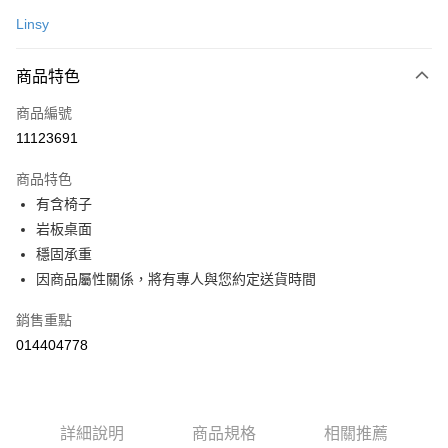
台灣樂天信用卡公司
AFTEE先享後付是「在收到商品之後才付款」的支付方式。 讓您購物簡單
台新國際商業銀行
中國信託商業銀行
運送方式
便利好安心！
Linsy
台灣樂天信用卡公司
１．簡單：不需註冊會員、不需綁卡、不需儲值。
宅配(特定地區需額外加收大型家具運費，將以電話告知)
２．便利：只要手機號碼，簡訊認證，即可結帳。
每筆NT$99，滿NT$799(含以上)免運費
３．安心：先確認商品／服務後，再付款。
商品特色
【「AFTEE先享後付」結帳流程】
商品編號
１．於結帳方式選擇「AFTEE先享後付」後，將跳轉至「AFTEE先享後付」
11123691
結帳頁面，進行簡訊認證並確認金額後，即可完成結帳。
２．訂單成立數日內，您將收到繳費通知簡訊。
商品特色
３．收到繳費通知簡訊後14天內，點擊此簡訊中的連結，可透過四大超商／
ATM／網路銀行／等多元方式進行付款，方視為交易完成。
有含椅子
※ 請注意：結帳手續完成當下不需立刻繳費，但若您需要取消訂單，請聯絡
岩板桌面
購買商品的店家。未經商家同意取消之訂單仍視為有效，需透過AFTEE先享
穩固承重
後付繳納相關費用。
※ 交易是否成功請以「AFTEE先享後付 」之結帳頁面顯示為準，若有關於
因商品屬性關係，將有專人與您約定送貨時間
是否繳費成功／繳費後需取消欲退款等相關疑問，請聯繫「AFTEE先享後付
客戶支援中心」
https://netprotections.freshdesk.com/support/home
銷售重點
【注意事項】
014404778
１．透過由恩沛科技股份有限公司提供之「AFTEE先享後付」服務完成之交
易，需依本服務之必要範圍內提供個人資料，並將交易相關給付款項請求債
權轉讓予恩沛科技股份有限公司。
２．關於個人資料處理事宜，請瀏覽以下網址：
詳細說明
商品規格
相關推薦
https://aftee.tw/terms/#terms3