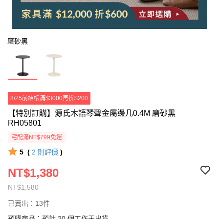
磨砂黑
8/25前結帳滿$3000再折$200
【特別訂購】源氏木語琴聲金屬邊几0.4M 磨砂黑
RH05801
宅配滿NT$799免運
5
(
2
則評價
)
NT$1,380
NT$1,580
已賣出：13件
預購商品：預計 20 個工作天出貨