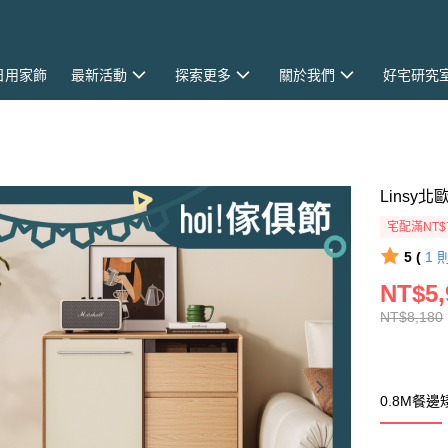
日用家飾
最新活動
探索更多
關於我們
好宅研究
Linsy
宅配滿NT$
5 (
1
NT$5,
NT$8,180
0.8M餐邊