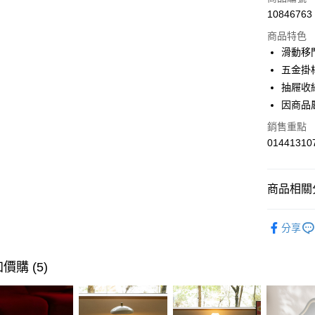
6 期 
合作金
10846763
華南商
合作金
LINE Pay
上海商
商品特色
華南商
國泰世
滑動移
Apple Pay
上海商
臺灣中
五金掛
國泰世
匯豐（
街口支付
臺灣中
抽屜收
聯邦商
匯豐（
因商品
AFTEE先
元大商
聯邦商
玉山商
相關說明
銷售重點
元大商
【關於「A
台新國
01441310
玉山商
AFTEE
台灣樂
台新國
便利好安
運送方式
台灣樂
１．簡單
商品相關分
２．便利
宅配(特定
３．安心
每筆NT$9
餐廳家具
【「AFT
分享
風格家具
１．於結帳
付」結帳
風格家具
２．訂單
價購 (5)
３．收到繳
活動專區
／ATM／
※ 請注意
活動專區
絡購買商品