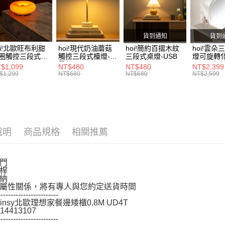
先享後付
※ 交易是
是否繳費成
付客戶支
貨到通知
貨到
oi!北歐旺布利甜
hoi!現代奶油蘑菇
hoi!簡約百摺木紋
hoi!雲朵
【注意事
圈觸控三段式檯
觸控三段式檯燈-充
三段式桌燈-USB
燈可旋轉
１．透過由
-USB
電款
45*58-
$1,099
NT$480
NT$480
NT$2,399
交易，需
$1,299
NT$680
NT$680
NT$2,599
求債權轉
２．關於
https://aft
３．未成
「AFTE
任。
說明
商品規格
相關推薦
４．使用「
即時審查
結果請求
門
５．嚴禁
桿
形，恩沛
納
動。
屬性關係，將有專人與您約定送貨時間
------------------------
Linsy北歐理想家餐邊矮櫃0.8M UD4T
14413107
------------------------