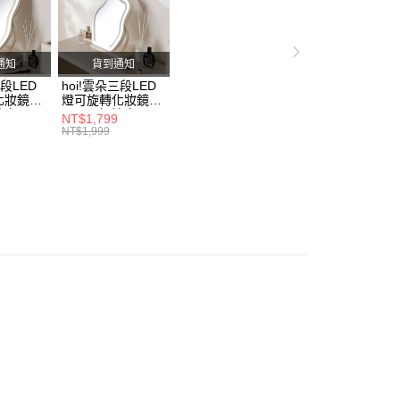
繳納相關費用。
否成功請以「AFTEE先享後付 」之結帳頁面顯示為準，若有關於
功／繳費後需取消欲退款等相關疑問，請聯繫「AFTEE先享後
援中心」
https://netprotections.freshdesk.com/support/home
通知
貨到通知
三段LED
hoi!雲朵三段LED
項】
化妝鏡
燈可旋轉化妝鏡
恩沛科技股份有限公司提供之「AFTEE先享後付」服務完成之
奶油白
30*43-奶油白
NT$1,799
依本服務之必要範圍內提供個人資料，並將交易相關給付款項請
NT$1,999
讓予恩沛科技股份有限公司。
個人資料處理事宜，請瀏覽以下網址：
ee.tw/terms/#terms3
年的使用者請事先徵得法定代理人或監護人之同意方可使用
E先享後付」，若未經同意申辦者引起之損失，本公司不負相關責
AFTEE先享後付」時，將依據個別帳號之用戶狀況，依本公司
核予不同之上限額度；若仍有額度不足之情形，本公司將視審查
用戶進行身份認證。
一人註冊多個帳號或使用他人資訊註冊。若發現惡意使用之情
科技股份有限公司將有權停止該用戶之使用額度並採取法律行