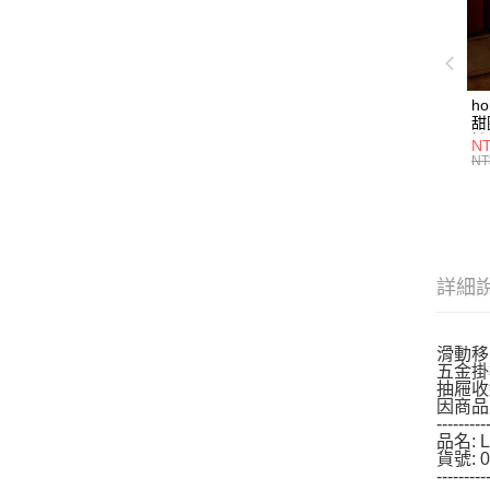
h
甜
燈
NT
NT
詳細
滑動移
五金掛
抽屜收
因商品
---------
品名: 
貨號: 0
---------