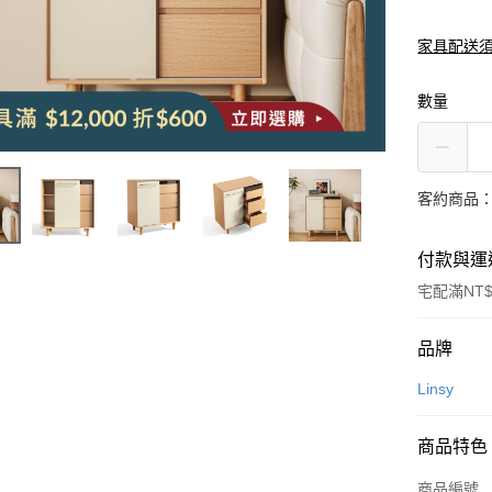
家具配送
數量
客約商品
付款與運
宅配滿NT$
付款方式
品牌
信用卡一
Linsy
信用卡分
商品特色
3 期 
商品編號