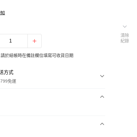
須知
清除
紀錄
：請於結帳時在備註欄位填寫可收貨日期
送方式
799免運
次付款
期付款
0 利率 每期
NT$1,993
21家銀行