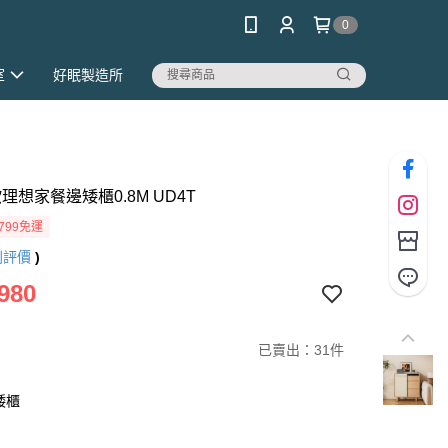
0
室
好眠製造所
北歐理想家餐邊矮櫃0.8M UD4T
799免運
則評價
)
980
已賣出：31件
矮櫃