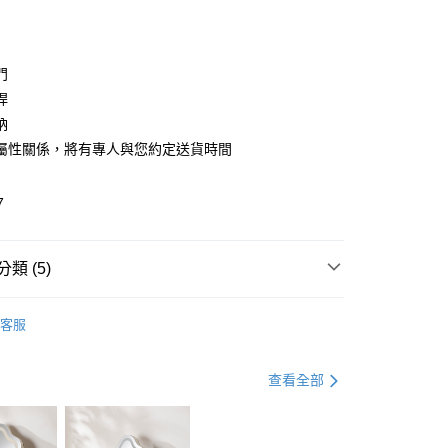
0 利率 每期
NT$996
21家銀行
庫商業銀行
第一商業銀行
業銀行
彰化商業銀行
庫商業銀行
第一商業銀行
業儲蓄銀行
台北富邦商業銀行
業銀行
彰化商業銀行
華商業銀行
兆豐國際商業銀行
門
業儲蓄銀行
台北富邦商業銀行
小企業銀行
台中商業銀行
桿
華商業銀行
兆豐國際商業銀行
台灣）商業銀行
華泰商業銀行
小企業銀行
台中商業銀行
納
業銀行
遠東國際商業銀行
台灣）商業銀行
華泰商業銀行
屬性關係，將有專人與您約定送貨時間
享後付
業銀行
永豐商業銀行
業銀行
遠東國際商業銀行
業銀行
星展（台灣）商業銀行
業銀行
永豐商業銀行
FTEE先享後付」】
際商業銀行
中國信託商業銀行
7
業銀行
星展（台灣）商業銀行
先享後付是「在收到商品之後才付款」的支付方式。 讓您購物簡單
天信用卡公司
際商業銀行
中國信託商業銀行
心！
天信用卡公司
：不需註冊會員、不需綁卡、不需儲值。
類 (5)
：只要手機號碼，簡訊認證，即可結帳。
地區需額外加收大型家具運費，將以電話告知)
：先確認商品／服務後，再付款。
9，滿NT$799(含以上)免運費
餐櫃│電器櫃
餐櫃│電器櫃
EE先享後付」結帳流程】
客服
方式選擇「AFTEE先享後付」後，將跳轉至「AFTEE先享後
北歐風格
頁面，進行簡訊認證並確認金額後，即可完成結帳。
國際品牌家具
Linsy設計家具│現貨專區
成立數日內，您將收到繳費通知簡訊。
查看全部
費通知簡訊後14天內，點擊此簡訊中的連結，可透過四大超商
家具
北歐風家具8折起
網路銀行／等多元方式進行付款，方視為交易完成。
：結帳手續完成當下不需立刻繳費，但若您需要取消訂單，請聯
家具
大型家具售價已含安裝
的店家。未經商家同意取消之訂單仍視為有效，需透過AFTEE