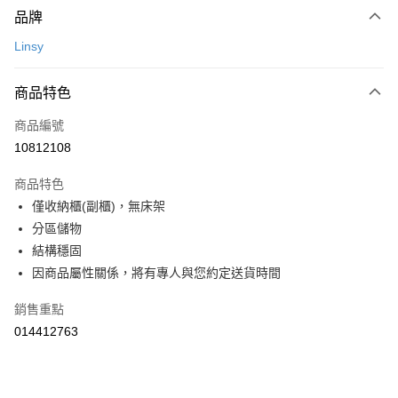
台新國際商業銀行
中國信託商業銀行
【關於「AFTEE先享後付」】
玉山商業銀行
星展（台灣）商業銀行
品牌
台灣樂天信用卡公司
AFTEE先享後付是「在收到商品之後才付款」的支付方式。 讓您購物簡單
台新國際商業銀行
中國信託商業銀行
運送方式
便利好安心！
Linsy
台灣樂天信用卡公司
１．簡單：不需註冊會員、不需綁卡、不需儲值。
宅配(特定地區需額外加收大型家具運費，將以電話告知)
２．便利：只要手機號碼，簡訊認證，即可結帳。
每筆NT$99，滿NT$799(含以上)免運費
３．安心：先確認商品／服務後，再付款。
商品特色
【「AFTEE先享後付」結帳流程】
商品編號
１．於結帳方式選擇「AFTEE先享後付」後，將跳轉至「AFTEE先享後付」
10812108
結帳頁面，進行簡訊認證並確認金額後，即可完成結帳。
２．訂單成立數日內，您將收到繳費通知簡訊。
商品特色
３．收到繳費通知簡訊後14天內，點擊此簡訊中的連結，可透過四大超商／
ATM／網路銀行／等多元方式進行付款，方視為交易完成。
僅收納櫃(副櫃)，無床架
※ 請注意：結帳手續完成當下不需立刻繳費，但若您需要取消訂單，請聯絡
分區儲物
購買商品的店家。未經商家同意取消之訂單仍視為有效，需透過AFTEE先享
結構穩固
後付繳納相關費用。
※ 交易是否成功請以「AFTEE先享後付 」之結帳頁面顯示為準，若有關於
因商品屬性關係，將有專人與您約定送貨時間
是否繳費成功／繳費後需取消欲退款等相關疑問，請聯繫「AFTEE先享後付
客戶支援中心」
https://netprotections.freshdesk.com/support/home
銷售重點
【注意事項】
014412763
１．透過由恩沛科技股份有限公司提供之「AFTEE先享後付」服務完成之交
易，需依本服務之必要範圍內提供個人資料，並將交易相關給付款項請求債
權轉讓予恩沛科技股份有限公司。
２．關於個人資料處理事宜，請瀏覽以下網址：