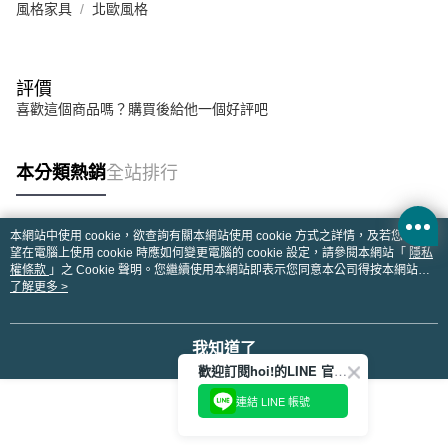
風格家具
北歐風格
評價
喜歡這個商品嗎？購買後給他一個好評吧
本分類熱銷
全站排行
本網站中使用 cookie，欲查詢有關本網站使用 cookie 方式之詳情，及若您不希
熱門標籤
望在電腦上使用 cookie 時應如何變更電腦的 cookie 設定，請參閱本網站「
隱私
權條款
」之 Cookie 聲明。您繼續使用本網站即表示您同意本公司得按本網站使
用條款之 Cookie 聲明使用 cookie。
了解更多 >
我知道了
歡迎訂閱hoi!的LINE 官方帳號
連結 LINE 帳號