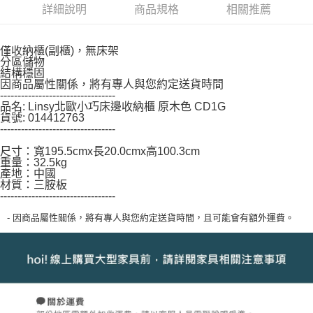
詳細說明
商品規格
相關推薦
https://aftee.tw/terms/#terms3
３．未成年的使用者請事先徵得法定代理人或監護人之同意方可使用
「AFTEE先享後付」，若未經同意申辦者引起之損失，本公司不負相關責
任。
僅收納櫃(副櫃)，無床架
４．使用「AFTEE先享後付」時，將依據個別帳號之用戶狀況，依本公司即
分區儲物
結構穩固
時審查核予不同之上限額度；若仍有額度不足之情形，本公司將視審查結果
因商品屬性關係，將有專人與您約定送貨時間
請求用戶進行身份認證。
---------------------------------
５．嚴禁一人註冊多個帳號或使用他人資訊註冊。若發現惡意使用之情形，
品名: Linsy北歐小巧床邊收納櫃 原木色 CD1G
恩沛科技股份有限公司將有權停止該用戶之使用額度並採取法律行動。
貨號: 014412763
---------------------------------
尺寸：寬195.5cmx長20.0cmx高100.3cm
重量：32.5kg
產地：中國
材質：三胺板
---------------------------------
- 因商品屬性關係，將有專人與您約定送貨時間，且可能會有額外運費。