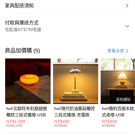
家具配送須知
付款與運送方式
宅配滿NT$799免運
付款方式
信用卡一次付款
商品加價購 (5)
查看全部
信用卡分期付款
3 期 0 利率 每期
NT$1,426
21家銀行
6 期 0 利率 每期
NT$713
21家銀行
合作金庫商業銀行
第一商業銀行
華南商業銀行
彰化商業銀行
合作金庫商業銀行
第一商業銀行
LINE Pay
上海商業儲蓄銀行
台北富邦商業銀行
華南商業銀行
彰化商業銀行
國泰世華商業銀行
兆豐國際商業銀行
貨到通知
Apple Pay
上海商業儲蓄銀行
台北富邦商業銀行
臺灣中小企業銀行
台中商業銀行
國泰世華商業銀行
兆豐國際商業銀行
hoi!北歐旺布利甜甜圈
hoi!現代奶油蘑菇觸控
hoi!簡約百摺木
匯豐（台灣）商業銀行
華泰商業銀行
街口支付
臺灣中小企業銀行
台中商業銀行
觸控三段式檯燈-USB
三段式檯燈-充電款
式桌燈-USB
聯邦商業銀行
遠東國際商業銀行
匯豐（台灣）商業銀行
華泰商業銀行
NT$1,099
NT$480
NT$480
AFTEE先享後付
元大商業銀行
永豐商業銀行
NT$1,299
NT$680
NT$680
聯邦商業銀行
遠東國際商業銀行
玉山商業銀行
星展（台灣）商業銀行
相關說明
元大商業銀行
永豐商業銀行