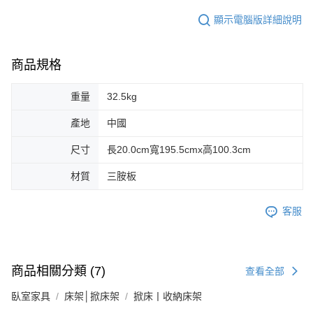
顯示電腦版詳細說明
商品規格
重量
32.5kg
產地
中國
尺寸
長20.0cm寬195.5cmx高100.3cm
材質
三胺板
客服
商品相關分類 (7)
查看全部
臥室家具
床架│掀床架
掀床丨收納床架