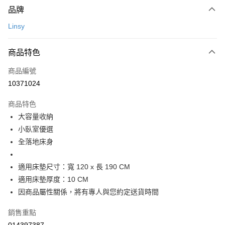
台新國際商業銀行
中國信託商業銀行
【關於「AFTEE先享後付」】
玉山商業銀行
星展（台灣）商業銀行
品牌
台灣樂天信用卡公司
AFTEE先享後付是「在收到商品之後才付款」的支付方式。 讓您購物簡單
台新國際商業銀行
中國信託商業銀行
運送方式
便利好安心！
Linsy
台灣樂天信用卡公司
１．簡單：不需註冊會員、不需綁卡、不需儲值。
宅配(特定地區需額外加收大型家具運費，將以電話告知)
２．便利：只要手機號碼，簡訊認證，即可結帳。
每筆NT$99，滿NT$799(含以上)免運費
３．安心：先確認商品／服務後，再付款。
商品特色
【「AFTEE先享後付」結帳流程】
商品編號
１．於結帳方式選擇「AFTEE先享後付」後，將跳轉至「AFTEE先享後付」
10371024
結帳頁面，進行簡訊認證並確認金額後，即可完成結帳。
２．訂單成立數日內，您將收到繳費通知簡訊。
商品特色
３．收到繳費通知簡訊後14天內，點擊此簡訊中的連結，可透過四大超商／
ATM／網路銀行／等多元方式進行付款，方視為交易完成。
大容量收納
※ 請注意：結帳手續完成當下不需立刻繳費，但若您需要取消訂單，請聯絡
小臥室優選
購買商品的店家。未經商家同意取消之訂單仍視為有效，需透過AFTEE先享
全落地床身
後付繳納相關費用。
※ 交易是否成功請以「AFTEE先享後付 」之結帳頁面顯示為準，若有關於
是否繳費成功／繳費後需取消欲退款等相關疑問，請聯繫「AFTEE先享後付
適用床墊尺寸：寬 120 x 長 190 CM
客戶支援中心」
https://netprotections.freshdesk.com/support/home
適用床墊厚度：10 CM
【注意事項】
因商品屬性關係，將有專人與您約定送貨時間
１．透過由恩沛科技股份有限公司提供之「AFTEE先享後付」服務完成之交
易，需依本服務之必要範圍內提供個人資料，並將交易相關給付款項請求債
銷售重點
權轉讓予恩沛科技股份有限公司。
２．關於個人資料處理事宜，請瀏覽以下網址：
014397387