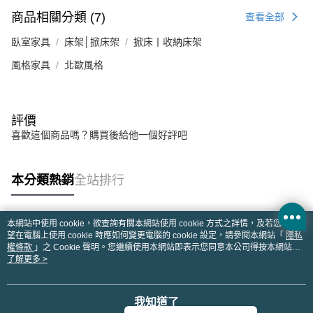
商品相關分類 (7)
查看全部
臥室家具
床架│掀床架
掀床丨收納床架
風格家具
北歐風格
評價
喜歡這個商品嗎？購買後給他一個好評吧
本分類熱銷
全站排行
本網站中使用 cookie，欲查詢有關本網站使用 cookie 方式之詳情，及若您不希
熱門標籤
望在電腦上使用 cookie 時應如何變更電腦的 cookie 設定，請參閱本網站「
隱私
權條款
」之 Cookie 聲明。您繼續使用本網站即表示您同意本公司得按本網站使
用條款之 Cookie 聲明使用 cookie。
了解更多 >
我知道了