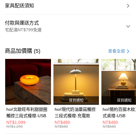
家具配送須知
付款與運送方式
宅配滿NT$799免運
付款方式
信用卡一次付款
商品加價購 (5)
查看全部
信用卡分期付款
3 期 0 利率 每期
NT$2,926
21家銀行
6 期 0 利率 每期
NT$1,463
21家銀行
合作金庫商業銀行
第一商業銀行
華南商業銀行
彰化商業銀行
合作金庫商業銀行
第一商業銀行
LINE Pay
上海商業儲蓄銀行
台北富邦商業銀行
華南商業銀行
彰化商業銀行
國泰世華商業銀行
兆豐國際商業銀行
貨到通知
貨到通知
Apple Pay
上海商業儲蓄銀行
台北富邦商業銀行
臺灣中小企業銀行
台中商業銀行
國泰世華商業銀行
兆豐國際商業銀行
hoi!北歐旺布利甜甜圈
hoi!現代奶油蘑菇觸控
hoi!簡約百摺木
匯豐（台灣）商業銀行
華泰商業銀行
街口支付
臺灣中小企業銀行
台中商業銀行
觸控三段式檯燈-USB
三段式檯燈-充電款
式桌燈-USB
聯邦商業銀行
遠東國際商業銀行
匯豐（台灣）商業銀行
華泰商業銀行
NT$1,099
NT$480
NT$480
AFTEE先享後付
元大商業銀行
永豐商業銀行
NT$1,299
NT$680
NT$680
聯邦商業銀行
遠東國際商業銀行
玉山商業銀行
星展（台灣）商業銀行
相關說明
元大商業銀行
永豐商業銀行