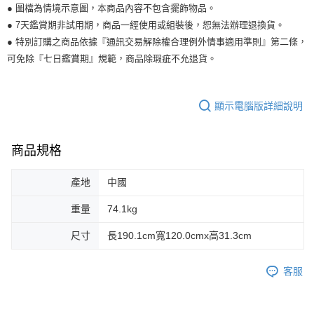
● 圖檔為情境示意圖，本商品內容不包含擺飾物品。
● 7天鑑賞期非試用期，商品一經使用或組裝後，恕無法辦理退換貨。
● 特別訂購之商品依據『通訊交易解除權合理例外情事適用準則』第二條，
可免除『七日鑑賞期』規範，商品除瑕疵不允退貨。
顯示電腦版詳細說明
商品規格
產地
中國
重量
74.1kg
尺寸
長190.1cm寬120.0cmx高31.3cm
客服