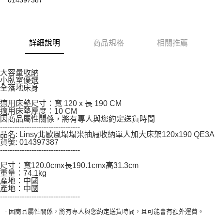
https://aftee.tw/terms/#terms3
３．未成年的使用者請事先徵得法定代理人或監護人之同意方可使用
「AFTEE先享後付」，若未經同意申辦者引起之損失，本公司不負相關責
任。
４．使用「AFTEE先享後付」時，將依據個別帳號之用戶狀況，依本公司即
詳細說明
商品規格
相關推薦
時審查核予不同之上限額度；若仍有額度不足之情形，本公司將視審查結果
請求用戶進行身份認證。
５．嚴禁一人註冊多個帳號或使用他人資訊註冊。若發現惡意使用之情形，
大容量收納
恩沛科技股份有限公司將有權停止該用戶之使用額度並採取法律行動。
小臥室優選
全落地床身
適用床墊尺寸：寬 120 x 長 190 CM
適用床墊厚度：10 CM
因商品屬性關係，將有專人與您約定送貨時間
---------------------------------
品名: Linsy北歐風塌塌米抽屜收納單人加大床架120x190 QE3A
貨號: 014397387
---------------------------------
尺寸：寬120.0cmx長190.1cmx高31.3cm
重量：74.1kg
產地：中國
產地：中國
---------------------------------
- 因商品屬性關係，將有專人與您約定送貨時間，且可能會有額外運費。