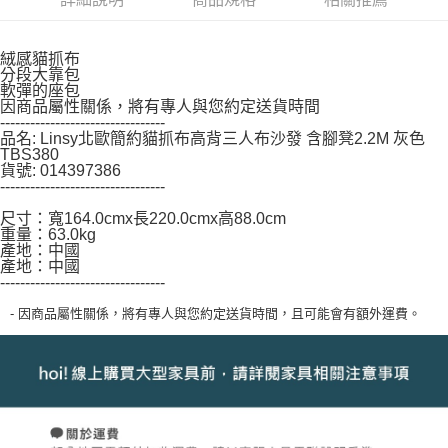
３．未成年的使用者請事先徵得法定代理人或監護人之同意方可使用
「AFTEE先享後付」，若未經同意申辦者引起之損失，本公司不負相關責
任。
絨感貓抓布
４．使用「AFTEE先享後付」時，將依據個別帳號之用戶狀況，依本公司即
分段大靠包
軟彈的座包
時審查核予不同之上限額度；若仍有額度不足之情形，本公司將視審查結果
因商品屬性關係，將有專人與您約定送貨時間
請求用戶進行身份認證。
---------------------------------
５．嚴禁一人註冊多個帳號或使用他人資訊註冊。若發現惡意使用之情形，
品名: Linsy北歐簡約貓抓布高背三人布沙發 含腳凳2.2M 灰色
恩沛科技股份有限公司將有權停止該用戶之使用額度並採取法律行動。
TBS380
貨號: 014397386
---------------------------------
尺寸：寬164.0cmx長220.0cmx高88.0cm
重量：63.0kg
產地：中國
產地：中國
---------------------------------
- 因商品屬性關係，將有專人與您約定送貨時間，且可能會有額外運費。