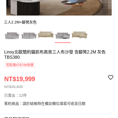
三人2.2M+腳凳灰色
Linsy北歐簡約貓抓布高背三人布沙發 含腳凳2.2M 灰色
TBS380
宅配滿NT$799免運
NT$19,999
NT$25,500
已賣出：12件
客約商品：請於結帳時在備註欄位填寫可收貨日期