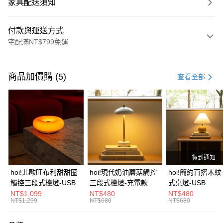
家具配送須知
付款與運送方式
宅配滿NT$799免運
付款方式
信用卡一次付款
商品加價購 (5)
查看全部
信用卡分期付款
3 期 0 利率 每期
NT$6,666
21家銀行
6 期 0 利率 每期
NT$3,333
21家銀行
合作金庫商業銀行
第一商業銀行
華南商業銀行
彰化商業銀行
合作金庫商業銀行
第一商業銀行
LINE Pay
上海商業儲蓄銀行
台北富邦商業銀行
華南商業銀行
彰化商業銀行
國泰世華商業銀行
兆豐國際商業銀行
貨到通知
Apple Pay
上海商業儲蓄銀行
台北富邦商業銀行
臺灣中小企業銀行
台中商業銀行
國泰世華商業銀行
兆豐國際商業銀行
hoi!北歐旺布利甜甜圈
hoi!現代奶油蘑菇觸控
hoi!簡約百摺木
匯豐（台灣）商業銀行
華泰商業銀行
街口支付
臺灣中小企業銀行
台中商業銀行
觸控三段式檯燈-USB
三段式檯燈-充電款
式桌燈-USB
聯邦商業銀行
遠東國際商業銀行
匯豐（台灣）商業銀行
華泰商業銀行
NT$1,099
NT$480
NT$480
AFTEE先享後付
元大商業銀行
永豐商業銀行
NT$1,299
NT$680
NT$680
聯邦商業銀行
遠東國際商業銀行
玉山商業銀行
星展（台灣）商業銀行
相關說明
元大商業銀行
永豐商業銀行
台新國際商業銀行
中國信託商業銀行
【關於「AFTEE先享後付」】