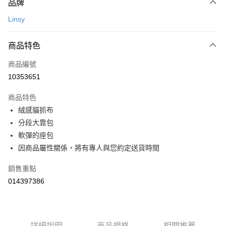
玉山商業銀行
星展（台灣）商業銀行
品牌
台灣樂天信用卡公司
AFTEE先享後付是「在收到商品之後才付款」的支付方式。 讓您購物簡單
台新國際商業銀行
中國信託商業銀行
運送方式
便利好安心！
Linsy
台灣樂天信用卡公司
１．簡單：不需註冊會員、不需綁卡、不需儲值。
宅配(特定地區需額外加收大型家具運費，將以電話告知)
２．便利：只要手機號碼，簡訊認證，即可結帳。
每筆NT$99，滿NT$799(含以上)免運費
３．安心：先確認商品／服務後，再付款。
商品特色
【「AFTEE先享後付」結帳流程】
商品編號
１．於結帳方式選擇「AFTEE先享後付」後，將跳轉至「AFTEE先享後付」
10353651
結帳頁面，進行簡訊認證並確認金額後，即可完成結帳。
２．訂單成立數日內，您將收到繳費通知簡訊。
商品特色
３．收到繳費通知簡訊後14天內，點擊此簡訊中的連結，可透過四大超商／
ATM／網路銀行／等多元方式進行付款，方視為交易完成。
絨感貓抓布
※ 請注意：結帳手續完成當下不需立刻繳費，但若您需要取消訂單，請聯絡
分段大靠包
購買商品的店家。未經商家同意取消之訂單仍視為有效，需透過AFTEE先享
軟彈的座包
後付繳納相關費用。
※ 交易是否成功請以「AFTEE先享後付 」之結帳頁面顯示為準，若有關於
因商品屬性關係，將有專人與您約定送貨時間
是否繳費成功／繳費後需取消欲退款等相關疑問，請聯繫「AFTEE先享後付
客戶支援中心」
https://netprotections.freshdesk.com/support/home
銷售重點
【注意事項】
014397386
１．透過由恩沛科技股份有限公司提供之「AFTEE先享後付」服務完成之交
易，需依本服務之必要範圍內提供個人資料，並將交易相關給付款項請求債
權轉讓予恩沛科技股份有限公司。
２．關於個人資料處理事宜，請瀏覽以下網址：
詳細說明
商品規格
相關推薦
https://aftee.tw/terms/#terms3