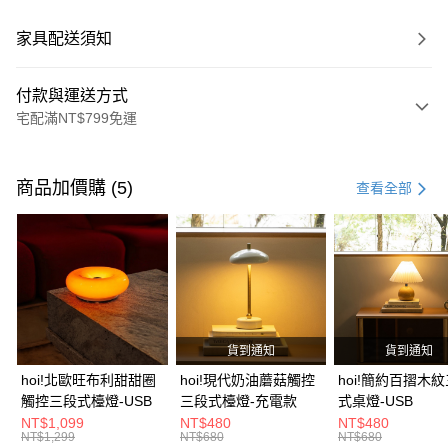
家具配送須知
付款與運送方式
宅配滿NT$799免運
付款方式
信用卡一次付款
商品加價購 (5)
查看全部
信用卡分期付款
3 期 0 利率 每期
NT$2,626
21家銀行
6 期 0 利率 每期
NT$1,313
21家銀行
合作金庫商業銀行
第一商業銀行
華南商業銀行
彰化商業銀行
合作金庫商業銀行
第一商業銀行
LINE Pay
上海商業儲蓄銀行
台北富邦商業銀行
華南商業銀行
彰化商業銀行
國泰世華商業銀行
兆豐國際商業銀行
貨到通知
貨到通知
Apple Pay
上海商業儲蓄銀行
台北富邦商業銀行
臺灣中小企業銀行
台中商業銀行
國泰世華商業銀行
兆豐國際商業銀行
hoi!北歐旺布利甜甜圈
hoi!現代奶油蘑菇觸控
hoi!簡約百摺木
匯豐（台灣）商業銀行
華泰商業銀行
街口支付
臺灣中小企業銀行
台中商業銀行
觸控三段式檯燈-USB
三段式檯燈-充電款
式桌燈-USB
聯邦商業銀行
遠東國際商業銀行
匯豐（台灣）商業銀行
華泰商業銀行
NT$1,099
NT$480
NT$480
AFTEE先享後付
元大商業銀行
永豐商業銀行
NT$1,299
NT$680
NT$680
聯邦商業銀行
遠東國際商業銀行