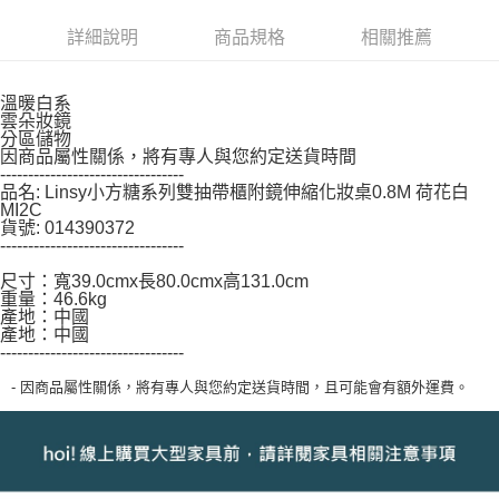
２．關於個人資料處理事宜，請瀏覽以下網址：
詳細說明
商品規格
相關推薦
https://aftee.tw/terms/#terms3
３．未成年的使用者請事先徵得法定代理人或監護人之同意方可使用
「AFTEE先享後付」，若未經同意申辦者引起之損失，本公司不負相關責
任。
溫暖白系
４．使用「AFTEE先享後付」時，將依據個別帳號之用戶狀況，依本公司即
雲朵妝鏡
分區儲物
時審查核予不同之上限額度；若仍有額度不足之情形，本公司將視審查結果
因商品屬性關係，將有專人與您約定送貨時間
請求用戶進行身份認證。
---------------------------------
５．嚴禁一人註冊多個帳號或使用他人資訊註冊。若發現惡意使用之情形，
品名: Linsy小方糖系列雙抽帶櫃附鏡伸縮化妝桌0.8M 荷花白
恩沛科技股份有限公司將有權停止該用戶之使用額度並採取法律行動。
MI2C
貨號: 014390372
---------------------------------
尺寸：寬39.0cmx長80.0cmx高131.0cm
重量：46.6kg
產地：中國
產地：中國
---------------------------------
- 因商品屬性關係，將有專人與您約定送貨時間，且可能會有額外運費。