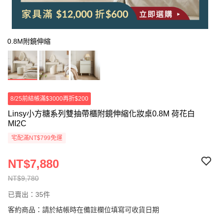
0.8M附鏡伸縮
8/25前結帳滿$3000再折$200
Linsy小方糖系列雙抽帶櫃附鏡伸縮化妝桌0.8M 荷花白
MI2C
宅配滿NT$799免運
NT$7,880
NT$9,780
已賣出：35件
客約商品：請於結帳時在備註欄位填寫可收貨日期