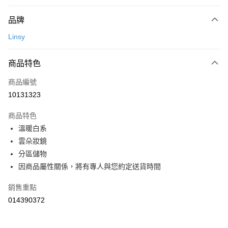
玉山商業銀行
星展（台灣）商業銀行
相關說明
元大商業銀行
永豐商業銀行
台新國際商業銀行
中國信託商業銀行
【關於「AFTEE先享後付」】
玉山商業銀行
星展（台灣）商業銀行
品牌
台灣樂天信用卡公司
AFTEE先享後付是「在收到商品之後才付款」的支付方式。 讓您購物簡單
台新國際商業銀行
中國信託商業銀行
運送方式
便利好安心！
Linsy
台灣樂天信用卡公司
１．簡單：不需註冊會員、不需綁卡、不需儲值。
宅配(特定地區需額外加收大型家具運費，將以電話告知)
２．便利：只要手機號碼，簡訊認證，即可結帳。
每筆NT$99，滿NT$799(含以上)免運費
３．安心：先確認商品／服務後，再付款。
商品特色
【「AFTEE先享後付」結帳流程】
商品編號
１．於結帳方式選擇「AFTEE先享後付」後，將跳轉至「AFTEE先享後付」
10131323
結帳頁面，進行簡訊認證並確認金額後，即可完成結帳。
２．訂單成立數日內，您將收到繳費通知簡訊。
商品特色
３．收到繳費通知簡訊後14天內，點擊此簡訊中的連結，可透過四大超商／
ATM／網路銀行／等多元方式進行付款，方視為交易完成。
溫暖白系
※ 請注意：結帳手續完成當下不需立刻繳費，但若您需要取消訂單，請聯絡
雲朵妝鏡
購買商品的店家。未經商家同意取消之訂單仍視為有效，需透過AFTEE先享
分區儲物
後付繳納相關費用。
※ 交易是否成功請以「AFTEE先享後付 」之結帳頁面顯示為準，若有關於
因商品屬性關係，將有專人與您約定送貨時間
是否繳費成功／繳費後需取消欲退款等相關疑問，請聯繫「AFTEE先享後付
客戶支援中心」
https://netprotections.freshdesk.com/support/home
銷售重點
【注意事項】
014390372
１．透過由恩沛科技股份有限公司提供之「AFTEE先享後付」服務完成之交
易，需依本服務之必要範圍內提供個人資料，並將交易相關給付款項請求債
權轉讓予恩沛科技股份有限公司。