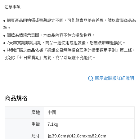
-注意事項-
● 網頁產品因拍攝或螢幕設定不同，可能與實品略有差異，請以實際商品為
準。
● 圖檔為情境示意圖，本商品內容不包含擺飾物品。
● 7天鑑賞期非試用期，商品一經使用或組裝後，恕無法辦理退換貨。
● 特別訂購之商品依據『通訊交易解除權合理例外情事適用準則』第二條，
可免除『七日鑑賞期』規範，商品除瑕疵不允退貨。
顯示電腦版詳細說明
商品規格
產地
中國
重量
7.1kg
尺寸
長39.0cm寬42.0cmx高82.0cm