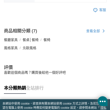
客服
商品相關分類 (7)
查看全部
餐廳家具
餐桌│餐椅
餐椅
風格家具
北歐風格
評價
喜歡這個商品嗎？購買後給他一個好評吧
本分類熱銷
全站排行
本網站中使用 cookie，欲查詢有關本網站使用 cookie 方式之詳情，及若您不希
熱門標籤
望在電腦上使用 cookie 時應如何變更電腦的 cookie 設定，請參閱本網站「
隱私