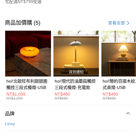
宅配滿NT$799免運
付款方式
信用卡一次付款
商品加價購 (5)
查看全部
信用卡分期付款
3 期 0 利率 每期
NT$660
21家銀行
6 期 0 利率 每期
NT$330
21家銀行
合作金庫商業銀行
第一商業銀行
華南商業銀行
彰化商業銀行
合作金庫商業銀行
第一商業銀行
LINE Pay
上海商業儲蓄銀行
台北富邦商業銀行
華南商業銀行
彰化商業銀行
國泰世華商業銀行
兆豐國際商業銀行
貨到通知
Apple Pay
上海商業儲蓄銀行
台北富邦商業銀行
臺灣中小企業銀行
台中商業銀行
國泰世華商業銀行
兆豐國際商業銀行
hoi!北歐旺布利甜甜圈
hoi!現代奶油蘑菇觸控
hoi!簡約百摺木
匯豐（台灣）商業銀行
華泰商業銀行
街口支付
臺灣中小企業銀行
台中商業銀行
觸控三段式檯燈-USB
三段式檯燈-充電款
式桌燈-USB
聯邦商業銀行
遠東國際商業銀行
匯豐（台灣）商業銀行
華泰商業銀行
NT$1,099
NT$480
NT$480
AFTEE先享後付
元大商業銀行
永豐商業銀行
NT$1,299
NT$680
NT$680
聯邦商業銀行
遠東國際商業銀行
玉山商業銀行
星展（台灣）商業銀行
相關說明
元大商業銀行
永豐商業銀行
台新國際商業銀行
中國信託商業銀行
【關於「AFTEE先享後付」】
玉山商業銀行
星展（台灣）商業銀行
品牌
台灣樂天信用卡公司
AFTEE先享後付是「在收到商品之後才付款」的支付方式。 讓您購物簡單
台新國際商業銀行
中國信託商業銀行
運送方式
便利好安心！
Linsy
台灣樂天信用卡公司
１．簡單：不需註冊會員、不需綁卡、不需儲值。
宅配(特定地區需額外加收大型家具運費，將以電話告知)
２．便利：只要手機號碼，簡訊認證，即可結帳。