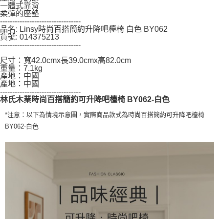
一體式靠背
時審查核予不同之上限額度；若仍有額度不足之情形，本公司將視審查結果
柔彈的座墊
請求用戶進行身份認證。
---------------------------------
５．嚴禁一人註冊多個帳號或使用他人資訊註冊。若發現惡意使用之情形，
品名: Linsy時尚百搭簡約升降吧檯椅 白色 BY062
恩沛科技股份有限公司將有權停止該用戶之使用額度並採取法律行動。
貨號: 014375213
---------------------------------
尺寸：寬42.0cmx長39.0cmx高82.0cm
重量：7.1kg
產地：中國
產地：中國
---------------------------------
林氏木業時尚百搭簡約可升降吧檯椅 BY062-白色
*注意：以下為情境示意圖，實際商品款式為時尚百搭簡約可升降吧檯椅
BY062-白色