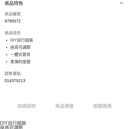
每筆NT$99，滿NT$799(含以上)免運費
３．安心：先確認商品／服務後，再付款。
商品特色
【「AFTEE先享後付」結帳流程】
商品編號
１．於結帳方式選擇「AFTEE先享後付」後，將跳轉至「AFTEE先享後付」
9799372
結帳頁面，進行簡訊認證並確認金額後，即可完成結帳。
２．訂單成立數日內，您將收到繳費通知簡訊。
商品特色
３．收到繳費通知簡訊後14天內，點擊此簡訊中的連結，可透過四大超商／
ATM／網路銀行／等多元方式進行付款，方視為交易完成。
DIY自行組裝
※ 請注意：結帳手續完成當下不需立刻繳費，但若您需要取消訂單，請聯絡
座高可調節
購買商品的店家。未經商家同意取消之訂單仍視為有效，需透過AFTEE先享
一體式靠背
後付繳納相關費用。
※ 交易是否成功請以「AFTEE先享後付 」之結帳頁面顯示為準，若有關於
柔彈的座墊
是否繳費成功／繳費後需取消欲退款等相關疑問，請聯繫「AFTEE先享後付
客戶支援中心」
https://netprotections.freshdesk.com/support/home
銷售重點
【注意事項】
014375213
１．透過由恩沛科技股份有限公司提供之「AFTEE先享後付」服務完成之交
易，需依本服務之必要範圍內提供個人資料，並將交易相關給付款項請求債
權轉讓予恩沛科技股份有限公司。
２．關於個人資料處理事宜，請瀏覽以下網址：
詳細說明
商品規格
相關推薦
https://aftee.tw/terms/#terms3
３．未成年的使用者請事先徵得法定代理人或監護人之同意方可使用
「AFTEE先享後付」，若未經同意申辦者引起之損失，本公司不負相關責
任。
DIY自行組裝
４．使用「AFTEE先享後付」時，將依據個別帳號之用戶狀況，依本公司即
座高可調節