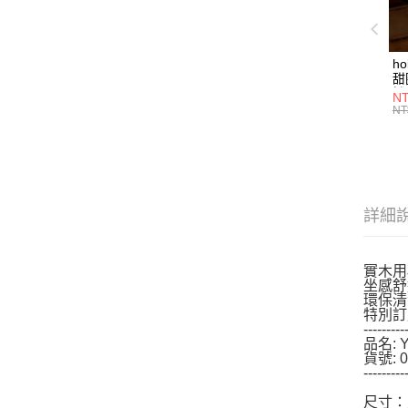
h
甜
燈
NT
NT
詳細
實木用
坐感舒
環保清
特別訂
---------
品名:
貨號: 0
---------
尺寸：寬