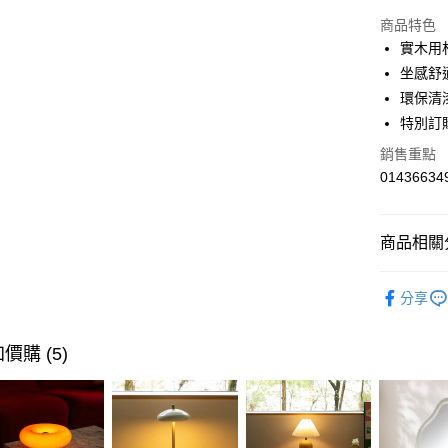
華南商
合作金
LINE Pay
上海商
商品特色
華南商
國泰世
實木用
Apple Pay
上海商
臺灣中
坐感舒
國泰世
匯豐（
街口支付
臺灣中
環保清
聯邦商
匯豐（
特別訂
AFTEE先
元大商
聯邦商
玉山商
相關說明
銷售重點
元大商
【關於「A
台新國
01436634
玉山商
AFTEE
台灣樂
台新國
便利好安
運送方式
台灣樂
１．簡單
商品相關分
２．便利
宅配(特定
３．安心
每筆NT$9
臥室家具
【「AFT
分享
風格家具
１．於結帳
付」結帳
活動專區
２．訂單
價購 (5)
加碼
３．收到繳
／ATM／
活動專區
※ 請注意
絡購買商品
活動專區
先享後付