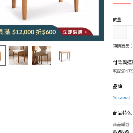
數量
預購商品：
付款與運
宅配滿NT$
付款方式
品牌
信用卡一
Yeswood
信用卡分
商品特色
3 期 
商品編號
6 期 
合作金
9598899