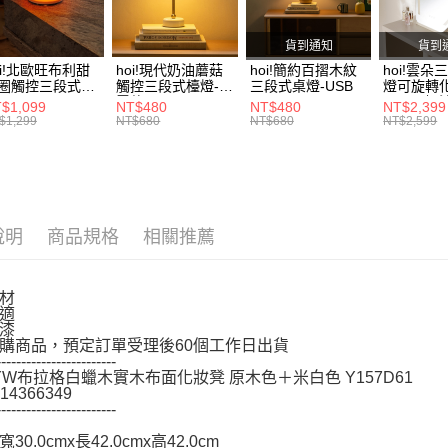
※ 交易是
是否繳費成
付客戶支
貨到通知
貨到
oi!北歐旺布利甜
hoi!現代奶油蘑菇
hoi!簡約百摺木紋
hoi!雲朵
【注意事
圈觸控三段式檯
觸控三段式檯燈-充
三段式桌燈-USB
燈可旋轉
１．透過由
-USB
電款
45*58-
$1,099
NT$480
NT$480
NT$2,399
交易，需
$1,299
NT$680
NT$680
NT$2,599
求債權轉
２．關於
https://aft
３．未成
「AFTE
任。
說明
商品規格
相關推薦
４．使用「
即時審查
結果請求
材
５．嚴禁
適
形，恩沛
漆
動。
購商品，預定訂單受理後60個工作日出貨
------------------------
 YW布拉格白蠟木實木布面化妝凳 原木色＋米白色 Y157D61
14366349
------------------------
30.0cmx長42.0cmx高42.0cm