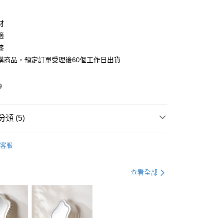
業銀行
彰化商業銀行
庫商業銀行
第一商業銀行
業儲蓄銀行
台北富邦商業銀行
業銀行
彰化商業銀行
華商業銀行
兆豐國際商業銀行
材
業儲蓄銀行
台北富邦商業銀行
小企業銀行
台中商業銀行
適
華商業銀行
兆豐國際商業銀行
台灣）商業銀行
華泰商業銀行
小企業銀行
台中商業銀行
漆
業銀行
遠東國際商業銀行
台灣）商業銀行
華泰商業銀行
購商品，預定訂單受理後60個工作日出貨
享後付
業銀行
永豐商業銀行
業銀行
遠東國際商業銀行
業銀行
星展（台灣）商業銀行
業銀行
永豐商業銀行
FTEE先享後付」】
際商業銀行
中國信託商業銀行
9
業銀行
星展（台灣）商業銀行
先享後付是「在收到商品之後才付款」的支付方式。 讓您購物簡單
天信用卡公司
際商業銀行
中國信託商業銀行
心！
天信用卡公司
：不需註冊會員、不需綁卡、不需儲值。
類 (5)
：只要手機號碼，簡訊認證，即可結帳。
地區需額外加收大型家具運費，將以電話告知)
：先確認商品／服務後，再付款。
9，滿NT$799(含以上)免運費
化妝桌│化妝椅
化妝椅
EE先享後付」結帳流程】
客服
方式選擇「AFTEE先享後付」後，將跳轉至「AFTEE先享後
日式風格
頁面，進行簡訊認證並確認金額後，即可完成結帳。
hoi!傢俱節｜家具買越多折越多
檔期優惠
父親節
成立數日內，您將收到繳費通知簡訊。
查看全部
費通知簡訊後14天內，點擊此簡訊中的連結，可透過四大超商
網路銀行／等多元方式進行付款，方視為交易完成。
家具
實木家具8折起
：結帳手續完成當下不需立刻繳費，但若您需要取消訂單，請聯
的店家。未經商家同意取消之訂單仍視為有效，需透過AFTEE
家具
DIY小件家具專區
繳納相關費用。