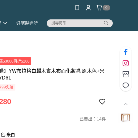
0
室
好眠製造所
滿$3000再折$200
購】YW布拉格白蠟木實木布面化妝凳 原木色+米
7D61
799免運
280
已賣出：14件
色-米白