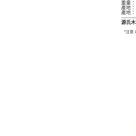
重量：3
產地：
產地：
---------
源氏木
*注意