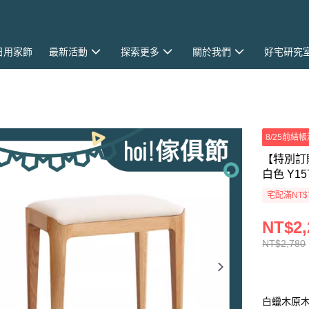
日用家飾
最新活動
探索更多
關於我們
好宅研究
8/25前結帳
【特別訂
白色 Y15
宅配滿NT$
NT$2,
NT$2,780
白蠟木原木