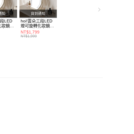
否成功請以「AFTEE先享後付 」之結帳頁面顯示為準，若有關於
功／繳費後需取消欲退款等相關疑問，請聯繫「AFTEE先享後
援中心」
https://netprotections.freshdesk.com/support/home
通知
貨到通知
三段LED
hoi!雲朵三段LED
項】
化妝鏡
燈可旋轉化妝鏡
恩沛科技股份有限公司提供之「AFTEE先享後付」服務完成之
奶油白
30*43-奶油白
NT$1,799
依本服務之必要範圍內提供個人資料，並將交易相關給付款項請
NT$1,999
讓予恩沛科技股份有限公司。
個人資料處理事宜，請瀏覽以下網址：
ee.tw/terms/#terms3
年的使用者請事先徵得法定代理人或監護人之同意方可使用
E先享後付」，若未經同意申辦者引起之損失，本公司不負相關責
AFTEE先享後付」時，將依據個別帳號之用戶狀況，依本公司
核予不同之上限額度；若仍有額度不足之情形，本公司將視審查
用戶進行身份認證。
一人註冊多個帳號或使用他人資訊註冊。若發現惡意使用之情
科技股份有限公司將有權停止該用戶之使用額度並採取法律行