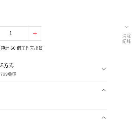
清除
紀錄
預計 60 個工作天出貨
送方式
799免運
次付款
期付款
0 利率 每期
NT$760
21家銀行
0 利率 每期
NT$380
21家銀行
庫商業銀行
第一商業銀行