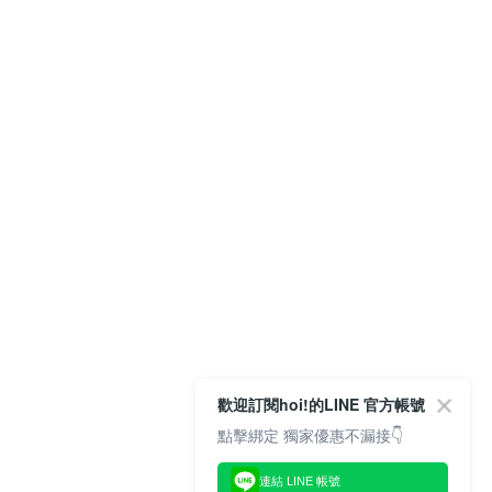
歡迎訂閱hoi!的LINE 官方帳號
點擊綁定 獨家優惠不漏接👇
連結 LINE 帳號