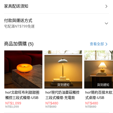
家具配送須知
付款與運送方式
宅配滿NT$799免運
付款方式
信用卡一次付款
商品加價購 (5)
查看全部
信用卡分期付款
3 期 0 利率 每期
NT$4,733
21家銀行
6 期 0 利率 每期
NT$2,366
21家銀行
合作金庫商業銀行
第一商業銀行
華南商業銀行
彰化商業銀行
合作金庫商業銀行
第一商業銀行
LINE Pay
上海商業儲蓄銀行
台北富邦商業銀行
華南商業銀行
彰化商業銀行
國泰世華商業銀行
兆豐國際商業銀行
貨到通知
貨到通知
Apple Pay
上海商業儲蓄銀行
台北富邦商業銀行
臺灣中小企業銀行
台中商業銀行
國泰世華商業銀行
兆豐國際商業銀行
hoi!北歐旺布利甜甜圈
hoi!現代奶油蘑菇觸控
hoi!簡約百摺木
匯豐（台灣）商業銀行
華泰商業銀行
街口支付
臺灣中小企業銀行
台中商業銀行
觸控三段式檯燈-USB
三段式檯燈-充電款
式桌燈-USB
聯邦商業銀行
遠東國際商業銀行
匯豐（台灣）商業銀行
華泰商業銀行
NT$1,099
NT$480
NT$480
AFTEE先享後付
元大商業銀行
永豐商業銀行
NT$1,299
NT$680
NT$680
聯邦商業銀行
遠東國際商業銀行
玉山商業銀行
星展（台灣）商業銀行
相關說明