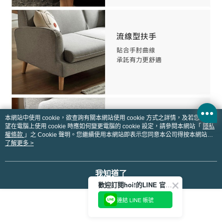
本網站中使用 cookie，欲查詢有關本網站使用 cookie 方式之詳情，及若您不希
望在電腦上使用 cookie 時應如何變更電腦的 cookie 設定，請參閱本網站「
隱私
權條款
」之 Cookie 聲明。您繼續使用本網站即表示您同意本公司得按本網站使
用條款之 Cookie 聲明使用 cookie。
了解更多 >
我知道了
歡迎訂閱hoi!的LINE 官方帳號
連結 LINE 帳號