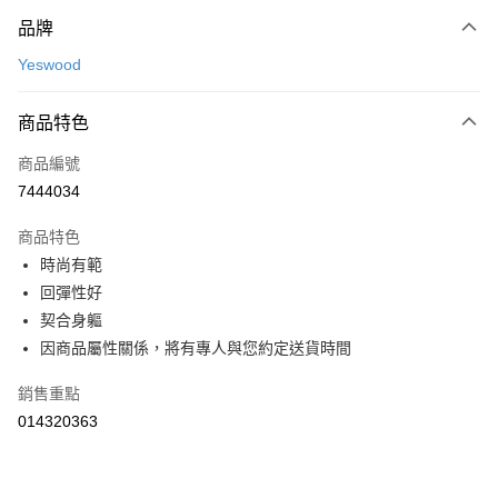
元大商業銀行
永豐商業銀行
台新國際商業銀行
中國信託商業銀行
【關於「AFTEE先享後付」】
玉山商業銀行
星展（台灣）商業銀行
品牌
台灣樂天信用卡公司
AFTEE先享後付是「在收到商品之後才付款」的支付方式。 讓您購物簡單
台新國際商業銀行
中國信託商業銀行
運送方式
便利好安心！
Yeswood
台灣樂天信用卡公司
１．簡單：不需註冊會員、不需綁卡、不需儲值。
宅配(特定地區需額外加收大型家具運費，將以電話告知)
２．便利：只要手機號碼，簡訊認證，即可結帳。
每筆NT$99，滿NT$799(含以上)免運費
３．安心：先確認商品／服務後，再付款。
商品特色
【「AFTEE先享後付」結帳流程】
商品編號
１．於結帳方式選擇「AFTEE先享後付」後，將跳轉至「AFTEE先享後付」
7444034
結帳頁面，進行簡訊認證並確認金額後，即可完成結帳。
２．訂單成立數日內，您將收到繳費通知簡訊。
商品特色
３．收到繳費通知簡訊後14天內，點擊此簡訊中的連結，可透過四大超商／
ATM／網路銀行／等多元方式進行付款，方視為交易完成。
時尚有範
※ 請注意：結帳手續完成當下不需立刻繳費，但若您需要取消訂單，請聯絡
回彈性好
購買商品的店家。未經商家同意取消之訂單仍視為有效，需透過AFTEE先享
契合身軀
後付繳納相關費用。
※ 交易是否成功請以「AFTEE先享後付 」之結帳頁面顯示為準，若有關於
因商品屬性關係，將有專人與您約定送貨時間
是否繳費成功／繳費後需取消欲退款等相關疑問，請聯繫「AFTEE先享後付
客戶支援中心」
https://netprotections.freshdesk.com/support/home
銷售重點
【注意事項】
014320363
１．透過由恩沛科技股份有限公司提供之「AFTEE先享後付」服務完成之交
易，需依本服務之必要範圍內提供個人資料，並將交易相關給付款項請求債
權轉讓予恩沛科技股份有限公司。