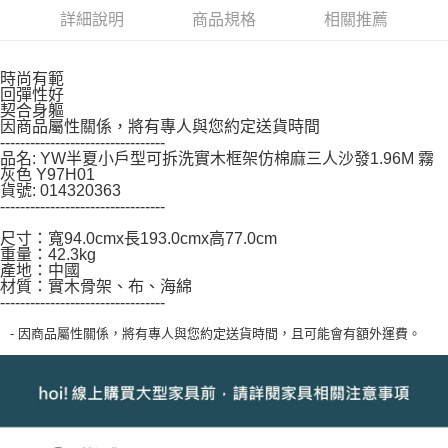
２．關於個人資料處理事宜，請瀏覽以下網址：
詳細說明
商品規格
相關推薦
https://aftee.tw/terms/#terms3
３．未成年的使用者請事先徵得法定代理人或監護人之同意方可使用
「AFTEE先享後付」，若未經同意申辦者引起之損失，本公司不負相關責
任。
時尚有範
４．使用「AFTEE先享後付」時，將依據個別帳號之用戶狀況，依本公司即
回彈性好
契合身軀
時審查核予不同之上限額度；若仍有額度不足之情形，本公司將視審查結果
因商品屬性關係，將有專人與您約定送貨時間
請求用戶進行身份認證。
---------------------------------
５．嚴禁一人註冊多個帳號或使用他人資訊註冊。若發現惡意使用之情形，
品名: YW半夏小戶型可拆洗實木框架仿棉麻三人沙發1.96M 霧
恩沛科技股份有限公司將有權停止該用戶之使用額度並採取法律行動。
灰色 Y97H01
貨號: 014320363
---------------------------------
尺寸：寬94.0cmx長193.0cmx高77.0cm
重量：42.3kg
產地：中國
材質：實木骨架、布、海綿
---------------------------------
- 因商品屬性關係，將有專人與您約定送貨時間，且可能會有額外運費。