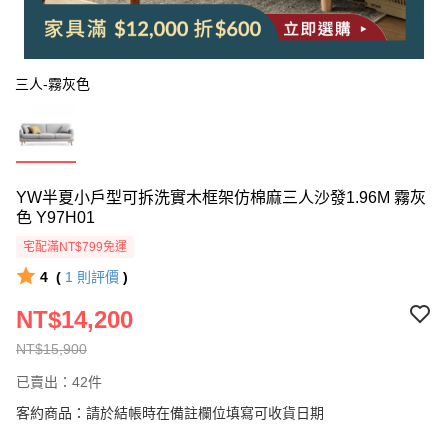
三人-霧灰色
YW半夏小戶型可拆洗實木框架仿棉麻三人沙發1.96M 霧灰
色 Y97H01
宅配滿NT$799免運
4
(
1
則評價
)
NT$14,200
NT$15,900
已賣出：42件
客約商品：請於結帳時在備註欄位填寫可收貨日期