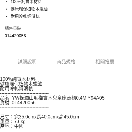
ATM／網路銀行／等多元方式進行付款，方視為交易完成。
100%純實木材料
※ 請注意：結帳手續完成當下不需立刻繳費，但若您需要取消訂單，請聯絡
健康環保植物木蠟油
購買商品的店家。未經商家同意取消之訂單仍視為有效，需透過AFTEE先享
耐用冷軋鋼滑軌
後付繳納相關費用。
※ 交易是否成功請以「AFTEE先享後付 」之結帳頁面顯示為準，若有關於
是否繳費成功／繳費後需取消欲退款等相關疑問，請聯繫「AFTEE先享後付
銷售重點
客戶支援中心」
https://netprotections.freshdesk.com/support/home
014420056
【注意事項】
１．透過由恩沛科技股份有限公司提供之「AFTEE先享後付」服務完成之交
易，需依本服務之必要範圍內提供個人資料，並將交易相關給付款項請求債
權轉讓予恩沛科技股份有限公司。
詳細說明
商品規格
相關推薦
２．關於個人資料處理事宜，請瀏覽以下網址：
https://aftee.tw/terms/#terms3
３．未成年的使用者請事先徵得法定代理人或監護人之同意方可使用
100%純實木材料
「AFTEE先享後付」，若未經同意申辦者引起之損失，本公司不負相關責
健康環保植物木蠟油
任。
耐用冷軋鋼滑軌
４．使用「AFTEE先享後付」時，將依據個別帳號之用戶狀況，依本公司即
---------------------------------
時審查核予不同之上限額度；若仍有額度不足之情形，本公司將視審查結果
品名: YW挽瀾山毛櫸實木兒童床頭櫃0.4M Y94A05
請求用戶進行身份認證。
貨號: 014420056
５．嚴禁一人註冊多個帳號或使用他人資訊註冊。若發現惡意使用之情形，
---------------------------------
恩沛科技股份有限公司將有權停止該用戶之使用額度並採取法律行動。
尺寸：寬35.0cmx長40.0cmx高45.0cm
重量：7.6kg
產地：中國