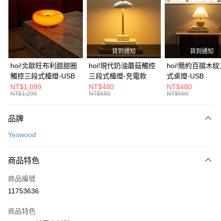
3 期 0 利率 每期
NT$1,326
21家銀行
6 期 0 利率 每期
NT$663
21家銀行
合作金庫商業銀行
第一商業銀行
華南商業銀行
彰化商業銀行
合作金庫商業銀行
第一商業銀行
LINE Pay
上海商業儲蓄銀行
台北富邦商業銀行
華南商業銀行
彰化商業銀行
國泰世華商業銀行
兆豐國際商業銀行
貨到通知
貨到通知
Apple Pay
上海商業儲蓄銀行
台北富邦商業銀行
臺灣中小企業銀行
台中商業銀行
國泰世華商業銀行
兆豐國際商業銀行
hoi!北歐旺布利甜甜圈
hoi!現代奶油蘑菇觸控
hoi!簡約百摺木
匯豐（台灣）商業銀行
華泰商業銀行
街口支付
臺灣中小企業銀行
台中商業銀行
觸控三段式檯燈-USB
三段式檯燈-充電款
式桌燈-USB
聯邦商業銀行
遠東國際商業銀行
匯豐（台灣）商業銀行
華泰商業銀行
NT$1,099
NT$480
NT$480
AFTEE先享後付
元大商業銀行
永豐商業銀行
NT$1,299
NT$680
NT$680
聯邦商業銀行
遠東國際商業銀行
玉山商業銀行
星展（台灣）商業銀行
相關說明
元大商業銀行
永豐商業銀行
台新國際商業銀行
中國信託商業銀行
【關於「AFTEE先享後付」】
玉山商業銀行
星展（台灣）商業銀行
品牌
台灣樂天信用卡公司
AFTEE先享後付是「在收到商品之後才付款」的支付方式。 讓您購物簡單
台新國際商業銀行
中國信託商業銀行
運送方式
便利好安心！
Yeswood
台灣樂天信用卡公司
１．簡單：不需註冊會員、不需綁卡、不需儲值。
宅配(特定地區需額外加收大型家具運費，將以電話告知)
２．便利：只要手機號碼，簡訊認證，即可結帳。
每筆NT$99，滿NT$799(含以上)免運費
３．安心：先確認商品／服務後，再付款。
商品特色
【「AFTEE先享後付」結帳流程】
商品編號
１．於結帳方式選擇「AFTEE先享後付」後，將跳轉至「AFTEE先享後付」
11753636
結帳頁面，進行簡訊認證並確認金額後，即可完成結帳。
２．訂單成立數日內，您將收到繳費通知簡訊。
商品特色
３．收到繳費通知簡訊後14天內，點擊此簡訊中的連結，可透過四大超商／