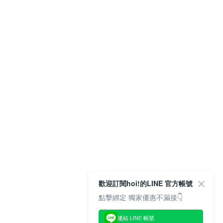
歡迎訂閱hoi!的LINE 官方帳號
點擊綁定 獨家優惠不漏接👇
連結 LINE 帳號