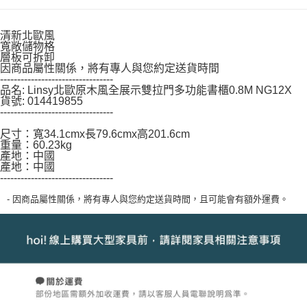
３．未成年的使用者請事先徵得法定代理人或監護人之同意方可使用
「AFTEE先享後付」，若未經同意申辦者引起之損失，本公司不負相關責
任。
清新北歐風
４．使用「AFTEE先享後付」時，將依據個別帳號之用戶狀況，依本公司即
寬敞儲物格
層板可拆卸
時審查核予不同之上限額度；若仍有額度不足之情形，本公司將視審查結果
因商品屬性關係，將有專人與您約定送貨時間
請求用戶進行身份認證。
---------------------------------
５．嚴禁一人註冊多個帳號或使用他人資訊註冊。若發現惡意使用之情形，
品名: Linsy北歐原木風全展示雙拉門多功能書櫃0.8M NG12X
恩沛科技股份有限公司將有權停止該用戶之使用額度並採取法律行動。
貨號: 014419855
---------------------------------
尺寸：寬34.1cmx長79.6cmx高201.6cm
重量：60.23kg
產地：中國
產地：中國
---------------------------------
- 因商品屬性關係，將有專人與您約定送貨時間，且可能會有額外運費。