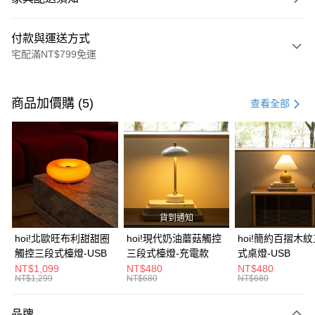
付款與運送方式
宅配滿NT$799免運
付款方式
信用卡一次付款
商品加價購 (5)
查看全部
信用卡分期付款
3 期 0 利率 每期
NT$2,726
21家銀行
6 期 0 利率 每期
NT$1,363
21家銀行
合作金庫商業銀行
第一商業銀行
華南商業銀行
彰化商業銀行
合作金庫商業銀行
第一商業銀行
LINE Pay
上海商業儲蓄銀行
台北富邦商業銀行
華南商業銀行
彰化商業銀行
國泰世華商業銀行
兆豐國際商業銀行
貨到通知
Apple Pay
上海商業儲蓄銀行
台北富邦商業銀行
臺灣中小企業銀行
台中商業銀行
國泰世華商業銀行
兆豐國際商業銀行
hoi!北歐旺布利甜甜圈
hoi!現代奶油蘑菇觸控
hoi!簡約百摺木
匯豐（台灣）商業銀行
華泰商業銀行
街口支付
臺灣中小企業銀行
台中商業銀行
觸控三段式檯燈-USB
三段式檯燈-充電款
式桌燈-USB
聯邦商業銀行
遠東國際商業銀行
匯豐（台灣）商業銀行
華泰商業銀行
NT$1,099
NT$480
NT$480
AFTEE先享後付
元大商業銀行
永豐商業銀行
NT$1,299
NT$680
NT$680
聯邦商業銀行
遠東國際商業銀行
玉山商業銀行
星展（台灣）商業銀行
相關說明
元大商業銀行
永豐商業銀行
台新國際商業銀行
中國信託商業銀行
【關於「AFTEE先享後付」】
玉山商業銀行
星展（台灣）商業銀行
品牌