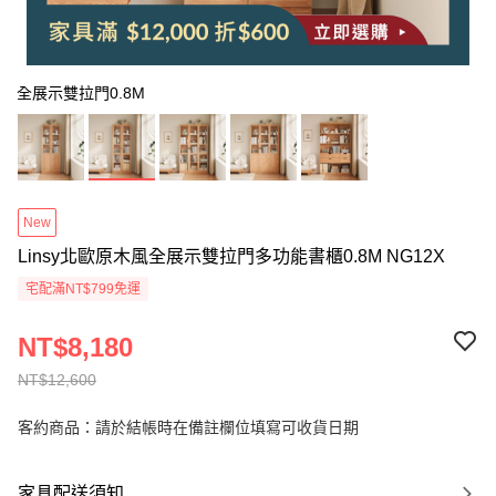
全展示雙拉門0.8M
New
Linsy北歐原木風全展示雙拉門多功能書櫃0.8M NG12X
宅配滿NT$799免運
NT$8,180
NT$12,600
客約商品：請於結帳時在備註欄位填寫可收貨日期
家具配送須知