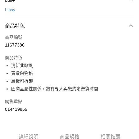
台灣樂天信用卡公司
AFTEE先享後付是「在收到商品之後才付款」的支付方式。 讓您購物簡單
台新國際商業銀行
中國信託商業銀行
運送方式
便利好安心！
Linsy
台灣樂天信用卡公司
１．簡單：不需註冊會員、不需綁卡、不需儲值。
宅配(特定地區需額外加收大型家具運費，將以電話告知)
２．便利：只要手機號碼，簡訊認證，即可結帳。
每筆NT$99，滿NT$799(含以上)免運費
３．安心：先確認商品／服務後，再付款。
商品特色
【「AFTEE先享後付」結帳流程】
商品編號
１．於結帳方式選擇「AFTEE先享後付」後，將跳轉至「AFTEE先享後付」
11677386
結帳頁面，進行簡訊認證並確認金額後，即可完成結帳。
２．訂單成立數日內，您將收到繳費通知簡訊。
商品特色
３．收到繳費通知簡訊後14天內，點擊此簡訊中的連結，可透過四大超商／
ATM／網路銀行／等多元方式進行付款，方視為交易完成。
清新北歐風
※ 請注意：結帳手續完成當下不需立刻繳費，但若您需要取消訂單，請聯絡
寬敞儲物格
購買商品的店家。未經商家同意取消之訂單仍視為有效，需透過AFTEE先享
層板可拆卸
後付繳納相關費用。
※ 交易是否成功請以「AFTEE先享後付 」之結帳頁面顯示為準，若有關於
因商品屬性關係，將有專人與您約定送貨時間
是否繳費成功／繳費後需取消欲退款等相關疑問，請聯繫「AFTEE先享後付
客戶支援中心」
https://netprotections.freshdesk.com/support/home
銷售重點
【注意事項】
014419855
１．透過由恩沛科技股份有限公司提供之「AFTEE先享後付」服務完成之交
易，需依本服務之必要範圍內提供個人資料，並將交易相關給付款項請求債
權轉讓予恩沛科技股份有限公司。
２．關於個人資料處理事宜，請瀏覽以下網址：
詳細說明
商品規格
相關推薦
https://aftee.tw/terms/#terms3