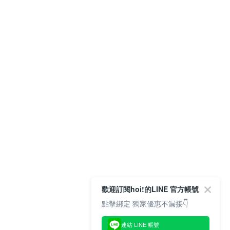
歡迎訂閱hoi!的LINE 官方帳號
點擊綁定 獨家優惠不漏接👇
連結 LINE 帳號