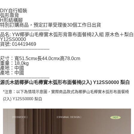
「AFTEE先享後付」，若未經同意申辦者引起之損失，本公司不負相關責
任。
DIY自行組裝
４．使用「AFTEE先享後付」時，將依據個別帳號之用戶狀況，依本公司即
弧形靠背
H形結構腳
時審查核予不同之上限額度；若仍有額度不足之情形，本公司將視審查結果
特別訂購商品，預定訂單受理後30個工作日出貨
請求用戶進行身份認證。
---------------------------------
５．嚴禁一人註冊多個帳號或使用他人資訊註冊。若發現惡意使用之情形，
品名: YW椰夢山毛櫸實木弧形背靠布面餐椅2入組 原木色＋梨白
恩沛科技股份有限公司將有權停止該用戶之使用額度並採取法律行動。
Y12SS0000
貨號: 014419469
---------------------------------
尺寸：寬51.5cmx長44.0cmx高78.0cm
重量：18.0kg
產地：中國
產地：中國
---------------------------------
源氏木語椰夢山毛櫸實木弧形布面餐椅(2入) Y12SS0000 梨白
*注意：以下為情境示意圖，實際商品款式為椰夢山毛櫸實木弧形布面餐椅
(2入) Y12SS0000 梨白