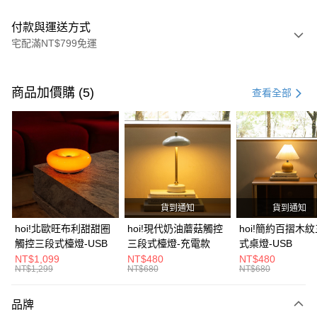
付款與運送方式
宅配滿NT$799免運
付款方式
信用卡一次付款
商品加價購 (5)
查看全部
信用卡分期付款
3 期 0 利率 每期
NT$2,093
21家銀行
6 期 0 利率 每期
NT$1,046
21家銀行
合作金庫商業銀行
第一商業銀行
華南商業銀行
彰化商業銀行
合作金庫商業銀行
第一商業銀行
LINE Pay
上海商業儲蓄銀行
台北富邦商業銀行
華南商業銀行
彰化商業銀行
國泰世華商業銀行
兆豐國際商業銀行
貨到通知
貨到通知
Apple Pay
上海商業儲蓄銀行
台北富邦商業銀行
臺灣中小企業銀行
台中商業銀行
國泰世華商業銀行
兆豐國際商業銀行
hoi!北歐旺布利甜甜圈
hoi!現代奶油蘑菇觸控
hoi!簡約百摺木
匯豐（台灣）商業銀行
華泰商業銀行
街口支付
臺灣中小企業銀行
台中商業銀行
觸控三段式檯燈-USB
三段式檯燈-充電款
式桌燈-USB
聯邦商業銀行
遠東國際商業銀行
匯豐（台灣）商業銀行
華泰商業銀行
NT$1,099
NT$480
NT$480
AFTEE先享後付
元大商業銀行
永豐商業銀行
NT$1,299
NT$680
NT$680
聯邦商業銀行
遠東國際商業銀行
玉山商業銀行
星展（台灣）商業銀行
相關說明
元大商業銀行
永豐商業銀行
台新國際商業銀行
中國信託商業銀行
【關於「AFTEE先享後付」】
玉山商業銀行
星展（台灣）商業銀行
品牌
台灣樂天信用卡公司
AFTEE先享後付是「在收到商品之後才付款」的支付方式。 讓您購物簡單
台新國際商業銀行
中國信託商業銀行