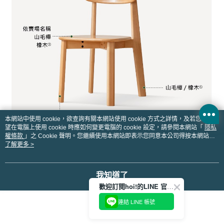
本網站中使用 cookie，欲查詢有關本網站使用 cookie 方式之詳情，及若您不希
望在電腦上使用 cookie 時應如何變更電腦的 cookie 設定，請參閱本網站「
隱私
權條款
」之 Cookie 聲明。您繼續使用本網站即表示您同意本公司得按本網站使
用條款之 Cookie 聲明使用 cookie。
了解更多 >
我知道了
歡迎訂閱hoi!的LINE 官方帳號
連結 LINE 帳號