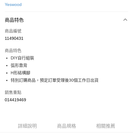
運送方式
便利好安心！
Yeswood
台灣樂天信用卡公司
１．簡單：不需註冊會員、不需綁卡、不需儲值。
宅配(特定地區需額外加收大型家具運費，將以電話告知)
２．便利：只要手機號碼，簡訊認證，即可結帳。
每筆NT$99，滿NT$799(含以上)免運費
３．安心：先確認商品／服務後，再付款。
商品特色
【「AFTEE先享後付」結帳流程】
商品編號
１．於結帳方式選擇「AFTEE先享後付」後，將跳轉至「AFTEE先享後付」
11490431
結帳頁面，進行簡訊認證並確認金額後，即可完成結帳。
２．訂單成立數日內，您將收到繳費通知簡訊。
商品特色
３．收到繳費通知簡訊後14天內，點擊此簡訊中的連結，可透過四大超商／
ATM／網路銀行／等多元方式進行付款，方視為交易完成。
DIY自行組裝
※ 請注意：結帳手續完成當下不需立刻繳費，但若您需要取消訂單，請聯絡
弧形靠背
購買商品的店家。未經商家同意取消之訂單仍視為有效，需透過AFTEE先享
H形結構腳
後付繳納相關費用。
※ 交易是否成功請以「AFTEE先享後付 」之結帳頁面顯示為準，若有關於
特別訂購商品，預定訂單受理後30個工作日出貨
是否繳費成功／繳費後需取消欲退款等相關疑問，請聯繫「AFTEE先享後付
客戶支援中心」
https://netprotections.freshdesk.com/support/home
銷售重點
【注意事項】
014419469
１．透過由恩沛科技股份有限公司提供之「AFTEE先享後付」服務完成之交
易，需依本服務之必要範圍內提供個人資料，並將交易相關給付款項請求債
權轉讓予恩沛科技股份有限公司。
２．關於個人資料處理事宜，請瀏覽以下網址：
詳細說明
商品規格
相關推薦
https://aftee.tw/terms/#terms3
３．未成年的使用者請事先徵得法定代理人或監護人之同意方可使用