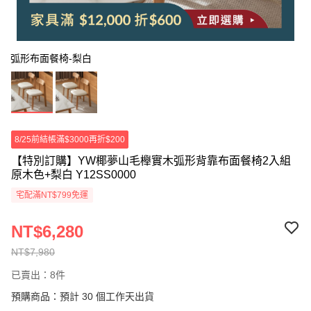
弧形布面餐椅-梨白
8/25前結帳滿$3000再折$200
【特別訂購】YW椰夢山毛櫸實木弧形背靠布面餐椅2入組
原木色+梨白 Y12SS0000
宅配滿NT$799免運
NT$6,280
NT$7,980
已賣出：8件
預購商品：預計 30 個工作天出貨