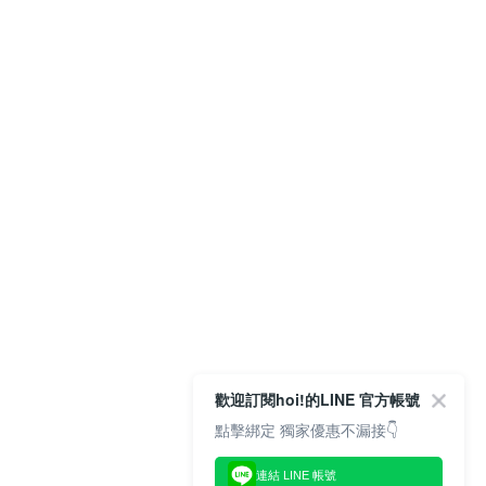
歡迎訂閱hoi!的LINE 官方帳號
點擊綁定 獨家優惠不漏接👇
連結 LINE 帳號