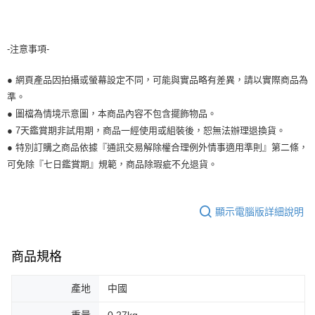
-注意事項-
● 網頁產品因拍攝或螢幕設定不同，可能與實品略有差異，請以實際商品為
準。
● 圖檔為情境示意圖，本商品內容不包含擺飾物品。
● 7天鑑賞期非試用期，商品一經使用或組裝後，恕無法辦理退換貨。
● 特別訂購之商品依據『通訊交易解除權合理例外情事適用準則』第二條，
可免除『七日鑑賞期』規範，商品除瑕疵不允退貨。
顯示電腦版詳細說明
商品規格
產地
中國