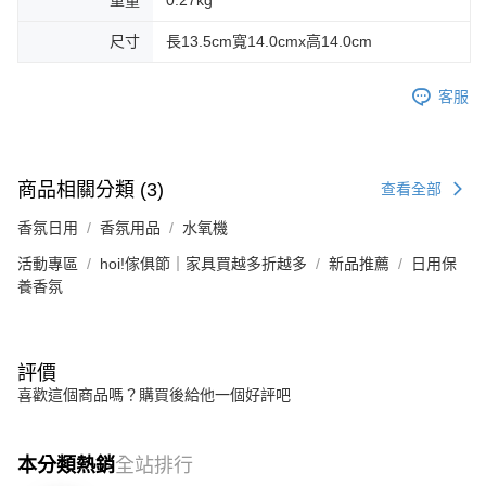
重量
0.27kg
尺寸
長13.5cm寬14.0cmx高14.0cm
客服
商品相關分類 (3)
查看全部
香氛日用
香氛用品
水氧機
活動專區
hoi!傢俱節｜家具買越多折越多
新品推薦
日用保
養香氛
評價
喜歡這個商品嗎？購買後給他一個好評吧
本分類熱銷
全站排行