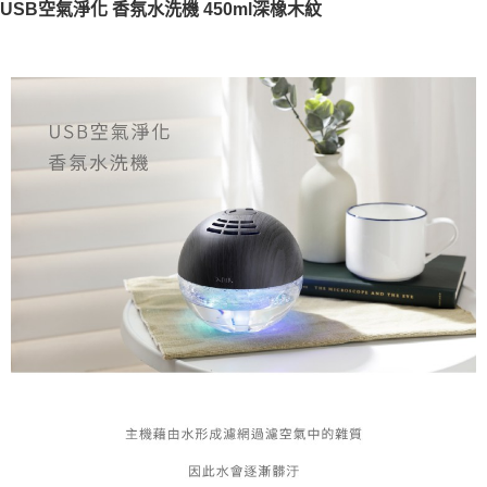
USB空氣淨化 香氛水洗機 450ml深橡木紋