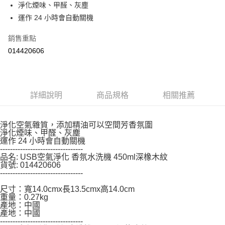
淨化煙味、甲醛、灰塵
結帳頁面，進行簡訊認證並確認金額後，即可完成結帳。
２．訂單成立數日內，您將收到繳費通知簡訊。
運作 24 小時會自動關機
３．收到繳費通知簡訊後14天內，點擊此簡訊中的連結，可透過四大超商／
ATM／網路銀行／等多元方式進行付款，方視為交易完成。
銷售重點
※ 請注意：結帳手續完成當下不需立刻繳費，但若您需要取消訂單，請聯絡
014420606
購買商品的店家。未經商家同意取消之訂單仍視為有效，需透過AFTEE先享
後付繳納相關費用。
※ 交易是否成功請以「AFTEE先享後付 」之結帳頁面顯示為準，若有關於
是否繳費成功／繳費後需取消欲退款等相關疑問，請聯繫「AFTEE先享後付
客戶支援中心」
https://netprotections.freshdesk.com/support/home
詳細說明
商品規格
相關推薦
【注意事項】
１．透過由恩沛科技股份有限公司提供之「AFTEE先享後付」服務完成之交
易，需依本服務之必要範圍內提供個人資料，並將交易相關給付款項請求債
淨化空氣雜質，添加精油可以空間芳香氛圍
淨化煙味、甲醛、灰塵
權轉讓予恩沛科技股份有限公司。
運作 24 小時會自動關機
２．關於個人資料處理事宜，請瀏覽以下網址：
---------------------------------
https://aftee.tw/terms/#terms3
品名: USB空氣淨化 香氛水洗機 450ml深橡木紋
３．未成年的使用者請事先徵得法定代理人或監護人之同意方可使用
貨號: 014420606
「AFTEE先享後付」，若未經同意申辦者引起之損失，本公司不負相關責
---------------------------------
任。
４．使用「AFTEE先享後付」時，將依據個別帳號之用戶狀況，依本公司即
尺寸：寬14.0cmx長13.5cmx高14.0cm
時審查核予不同之上限額度；若仍有額度不足之情形，本公司將視審查結果
重量：0.27kg
產地：中國
請求用戶進行身份認證。
產地：中國
５．嚴禁一人註冊多個帳號或使用他人資訊註冊。若發現惡意使用之情形，
---------------------------------
恩沛科技股份有限公司將有權停止該用戶之使用額度並採取法律行動。