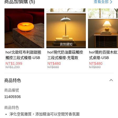
信用卡一次付款
商品加價購 (5)
查看全部
信用卡分期付款
3 期 0 利率 每期
NT$360
21家銀行
6 期 0 利率 每期
NT$180
21家銀行
合作金庫商業銀行
第一商業銀行
華南商業銀行
彰化商業銀行
合作金庫商業銀行
第一商業銀行
LINE Pay
上海商業儲蓄銀行
台北富邦商業銀行
華南商業銀行
彰化商業銀行
國泰世華商業銀行
兆豐國際商業銀行
貨到通知
Apple Pay
上海商業儲蓄銀行
台北富邦商業銀行
臺灣中小企業銀行
台中商業銀行
國泰世華商業銀行
兆豐國際商業銀行
hoi!北歐旺布利甜甜圈
hoi!現代奶油蘑菇觸控
hoi!簡約百摺木
匯豐（台灣）商業銀行
華泰商業銀行
街口支付
臺灣中小企業銀行
台中商業銀行
觸控三段式檯燈-USB
三段式檯燈-充電款
式桌燈-USB
聯邦商業銀行
遠東國際商業銀行
匯豐（台灣）商業銀行
華泰商業銀行
NT$1,099
NT$480
NT$480
AFTEE先享後付
元大商業銀行
永豐商業銀行
NT$1,299
NT$680
NT$680
聯邦商業銀行
遠東國際商業銀行
玉山商業銀行
星展（台灣）商業銀行
相關說明
元大商業銀行
永豐商業銀行
台新國際商業銀行
中國信託商業銀行
【關於「AFTEE先享後付」】
玉山商業銀行
星展（台灣）商業銀行
商品特色
台灣樂天信用卡公司
AFTEE先享後付是「在收到商品之後才付款」的支付方式。 讓您購物簡單
台新國際商業銀行
中國信託商業銀行
運送方式
便利好安心！
商品編號
台灣樂天信用卡公司
１．簡單：不需註冊會員、不需綁卡、不需儲值。
宅配(特定地區需額外加收大型家具運費，將以電話告知)
11405936
２．便利：只要手機號碼，簡訊認證，即可結帳。
每筆NT$99，滿NT$799(含以上)免運費
３．安心：先確認商品／服務後，再付款。
商品特色
【「AFTEE先享後付」結帳流程】
淨化空氣雜質，添加精油可以空間芳香氛圍
１．於結帳方式選擇「AFTEE先享後付」後，將跳轉至「AFTEE先享後付」