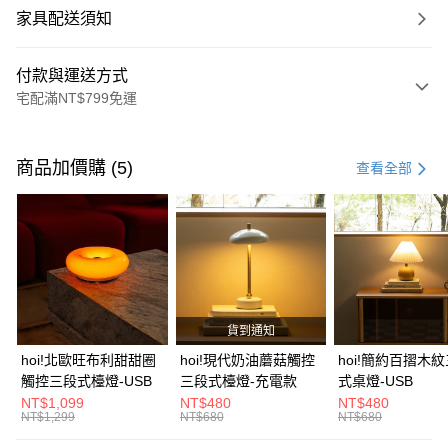
家具配送須知
付款與運送方式
宅配滿NT$799免運
付款方式
信用卡一次付款
商品加價購 (5)
查看全部
信用卡分期付款
3 期 0 利率 每期
NT$8,966
21家銀行
6 期 0 利率 每期
NT$4,483
21家銀行
合作金庫商業銀行
第一商業銀行
華南商業銀行
彰化商業銀行
合作金庫商業銀行
第一商業銀行
LINE Pay
上海商業儲蓄銀行
台北富邦商業銀行
華南商業銀行
彰化商業銀行
國泰世華商業銀行
兆豐國際商業銀行
貨到通知
Apple Pay
上海商業儲蓄銀行
台北富邦商業銀行
臺灣中小企業銀行
台中商業銀行
國泰世華商業銀行
兆豐國際商業銀行
hoi!北歐旺布利甜甜圈
hoi!現代奶油蘑菇觸控
hoi!簡約百摺木
匯豐（台灣）商業銀行
華泰商業銀行
街口支付
臺灣中小企業銀行
台中商業銀行
觸控三段式檯燈-USB
三段式檯燈-充電款
式桌燈-USB
聯邦商業銀行
遠東國際商業銀行
匯豐（台灣）商業銀行
華泰商業銀行
NT$1,099
NT$480
NT$480
AFTEE先享後付
元大商業銀行
永豐商業銀行
NT$1,299
NT$680
NT$680
聯邦商業銀行
遠東國際商業銀行
玉山商業銀行
星展（台灣）商業銀行
相關說明
元大商業銀行
永豐商業銀行