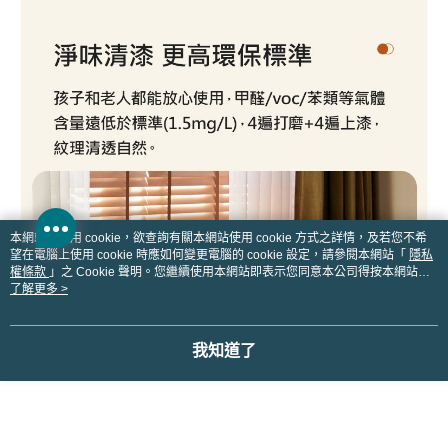
本網站中使用 cookie，欲查詢有關本網站使用 cookie 方式之詳情，及若您不希
望在電腦上使用 cookie 時應如何變更電腦的 cookie 設定，請參閱本網站「
隱私
權條款
」之 Cookie 聲明。您繼續使用本網站即表示您同意本公司得按本網站使
用條款之 Cookie 聲明使用 cookie。
了解更多 >
我知道了