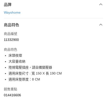
台新國際商業銀行
中國信託商業銀行
【關於「AFTEE先享後付」】
玉山商業銀行
星展（台灣）商業銀行
品牌
台灣樂天信用卡公司
AFTEE先享後付是「在收到商品之後才付款」的支付方式。 讓您購物簡單
台新國際商業銀行
中國信託商業銀行
運送方式
便利好安心！
Wayshome
台灣樂天信用卡公司
１．簡單：不需註冊會員、不需綁卡、不需儲值。
宅配(特定地區需額外加收大型家具運費，將以電話告知)
２．便利：只要手機號碼，簡訊認證，即可結帳。
每筆NT$99，滿NT$799(含以上)免運費
３．安心：先確認商品／服務後，再付款。
商品特色
【「AFTEE先享後付」結帳流程】
商品編號
１．於結帳方式選擇「AFTEE先享後付」後，將跳轉至「AFTEE先享後付」
11332900
結帳頁面，進行簡訊認證並確認金額後，即可完成結帳。
２．訂單成立數日內，您將收到繳費通知簡訊。
商品特色
３．收到繳費通知簡訊後14天內，點擊此簡訊中的連結，可透過四大超商／
ATM／網路銀行／等多元方式進行付款，方視為交易完成。
床頭夜燈
※ 請注意：結帳手續完成當下不需立刻繳費，但若您需要取消訂單，請聯絡
大容量收納
購買商品的店家。未經商家同意取消之訂單仍視為有效，需透過AFTEE先享
陸規電壓插座，請自備變壓器
後付繳納相關費用。
※ 交易是否成功請以「AFTEE先享後付 」之結帳頁面顯示為準，若有關於
適用床墊尺寸 : 寬 150 X 長 190 CM
是否繳費成功／繳費後需取消欲退款等相關疑問，請聯繫「AFTEE先享後付
適用床墊厚度：8 CM
客戶支援中心」
https://netprotections.freshdesk.com/support/home
【注意事項】
銷售重點
１．透過由恩沛科技股份有限公司提供之「AFTEE先享後付」服務完成之交
014416606
易，需依本服務之必要範圍內提供個人資料，並將交易相關給付款項請求債
權轉讓予恩沛科技股份有限公司。
２．關於個人資料處理事宜，請瀏覽以下網址：