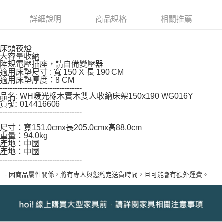
https://aftee.tw/terms/#terms3
３．未成年的使用者請事先徵得法定代理人或監護人之同意方可使用
詳細說明
商品規格
相關推薦
「AFTEE先享後付」，若未經同意申辦者引起之損失，本公司不負相關責
任。
４．使用「AFTEE先享後付」時，將依據個別帳號之用戶狀況，依本公司即
床頭夜燈
時審查核予不同之上限額度；若仍有額度不足之情形，本公司將視審查結果
大容量收納
請求用戶進行身份認證。
陸規電壓插座，請自備變壓器
５．嚴禁一人註冊多個帳號或使用他人資訊註冊。若發現惡意使用之情形，
適用床墊尺寸 : 寬 150 X 長 190 CM
恩沛科技股份有限公司將有權停止該用戶之使用額度並採取法律行動。
適用床墊厚度：8 CM
---------------------------------
品名: WH暖光橡木實木雙人收納床架150x190 WG016Y
貨號: 014416606
---------------------------------
尺寸：寬151.0cmx長205.0cmx高88.0cm
重量：94.0kg
產地：中國
產地：中國
---------------------------------
- 因商品屬性關係，將有專人與您約定送貨時間，且可能會有額外運費。