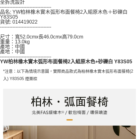
全拆洗設計
４．使用「AFTEE先享後付」時，將依據個別帳號之用戶狀況，依本公司即
---------------------------------
時審查核予不同之上限額度；若仍有額度不足之情形，本公司將視審查結果
品名: YW柏林橡木實木弧形布面餐椅2入組原木色＋砂礫白
請求用戶進行身份認證。
Y83S05
５．嚴禁一人註冊多個帳號或使用他人資訊註冊。若發現惡意使用之情形，
貨號: 014419022
恩沛科技股份有限公司將有權停止該用戶之使用額度並採取法律行動。
---------------------------------
尺寸：寬52.0cmx長46.0cmx高79.0cm
重量：13.0kg
產地：中國
產地：中國
---------------------------------
YW柏林橡木實木弧形布面餐椅2入組原木色+砂礫白 Y83S05
*注意：以下為情境示意圖，實際商品款式為柏林橡木實木弧形布面餐椅(2
入) Y83S05 煙栗棕