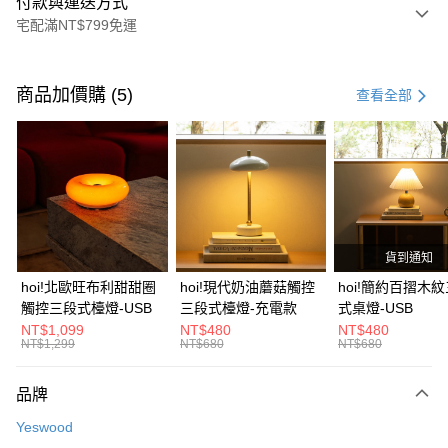
付款與運送方式
宅配滿NT$799免運
付款方式
信用卡一次付款
商品加價購 (5)
查看全部
信用卡分期付款
3 期 0 利率 每期
NT$2,560
21家銀行
6 期 0 利率 每期
NT$1,280
21家銀行
合作金庫商業銀行
第一商業銀行
華南商業銀行
彰化商業銀行
合作金庫商業銀行
第一商業銀行
LINE Pay
上海商業儲蓄銀行
台北富邦商業銀行
華南商業銀行
彰化商業銀行
國泰世華商業銀行
兆豐國際商業銀行
貨到通知
Apple Pay
上海商業儲蓄銀行
台北富邦商業銀行
臺灣中小企業銀行
台中商業銀行
國泰世華商業銀行
兆豐國際商業銀行
hoi!北歐旺布利甜甜圈
hoi!現代奶油蘑菇觸控
hoi!簡約百摺木
匯豐（台灣）商業銀行
華泰商業銀行
街口支付
臺灣中小企業銀行
台中商業銀行
觸控三段式檯燈-USB
三段式檯燈-充電款
式桌燈-USB
聯邦商業銀行
遠東國際商業銀行
匯豐（台灣）商業銀行
華泰商業銀行
NT$1,099
NT$480
NT$480
AFTEE先享後付
元大商業銀行
永豐商業銀行
NT$1,299
NT$680
NT$680
聯邦商業銀行
遠東國際商業銀行
玉山商業銀行
星展（台灣）商業銀行
相關說明
元大商業銀行
永豐商業銀行
台新國際商業銀行
中國信託商業銀行
【關於「AFTEE先享後付」】
玉山商業銀行
星展（台灣）商業銀行
品牌
台灣樂天信用卡公司
AFTEE先享後付是「在收到商品之後才付款」的支付方式。 讓您購物簡單
台新國際商業銀行
中國信託商業銀行
運送方式
便利好安心！
Yeswood
台灣樂天信用卡公司
１．簡單：不需註冊會員、不需綁卡、不需儲值。
宅配(特定地區需額外加收大型家具運費，將以電話告知)