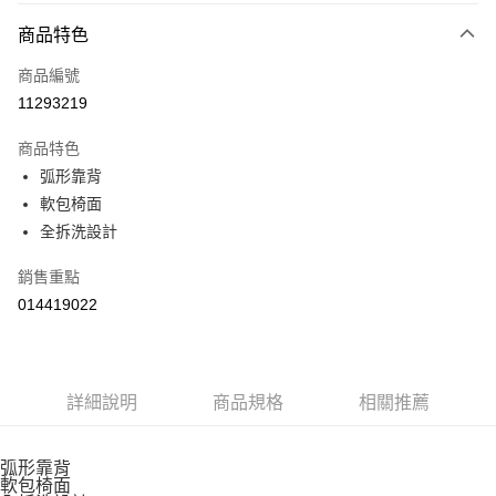
２．便利：只要手機號碼，簡訊認證，即可結帳。
每筆NT$99，滿NT$799(含以上)免運費
３．安心：先確認商品／服務後，再付款。
商品特色
【「AFTEE先享後付」結帳流程】
商品編號
１．於結帳方式選擇「AFTEE先享後付」後，將跳轉至「AFTEE先享後付」
11293219
結帳頁面，進行簡訊認證並確認金額後，即可完成結帳。
２．訂單成立數日內，您將收到繳費通知簡訊。
商品特色
３．收到繳費通知簡訊後14天內，點擊此簡訊中的連結，可透過四大超商／
ATM／網路銀行／等多元方式進行付款，方視為交易完成。
弧形靠背
※ 請注意：結帳手續完成當下不需立刻繳費，但若您需要取消訂單，請聯絡
軟包椅面
購買商品的店家。未經商家同意取消之訂單仍視為有效，需透過AFTEE先享
全拆洗設計
後付繳納相關費用。
※ 交易是否成功請以「AFTEE先享後付 」之結帳頁面顯示為準，若有關於
是否繳費成功／繳費後需取消欲退款等相關疑問，請聯繫「AFTEE先享後付
銷售重點
客戶支援中心」
https://netprotections.freshdesk.com/support/home
014419022
【注意事項】
１．透過由恩沛科技股份有限公司提供之「AFTEE先享後付」服務完成之交
易，需依本服務之必要範圍內提供個人資料，並將交易相關給付款項請求債
權轉讓予恩沛科技股份有限公司。
詳細說明
商品規格
相關推薦
２．關於個人資料處理事宜，請瀏覽以下網址：
https://aftee.tw/terms/#terms3
３．未成年的使用者請事先徵得法定代理人或監護人之同意方可使用
弧形靠背
「AFTEE先享後付」，若未經同意申辦者引起之損失，本公司不負相關責
軟包椅面
任。