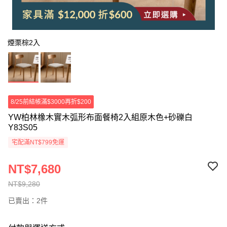
煙栗棕2入
8/25前結帳滿$3000再折$200
YW柏林橡木實木弧形布面餐椅2入組原木色+砂礫白
Y83S05
宅配滿NT$799免運
NT$7,680
NT$9,280
已賣出：2件