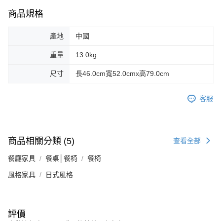
商品規格
產地
中國
重量
13.0kg
尺寸
長46.0cm寬52.0cmx高79.0cm
客服
商品相關分類 (5)
查看全部
餐廳家具
餐桌│餐椅
餐椅
風格家具
日式風格
評價