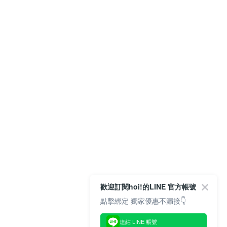
歡迎訂閱hoi!的LINE 官方帳號
點擊綁定 獨家優惠不漏接👇
連結 LINE 帳號