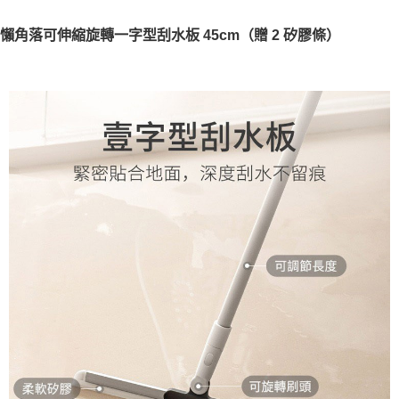
懶角落可伸縮旋轉一字型刮水板 45cm（贈 2 矽膠條）