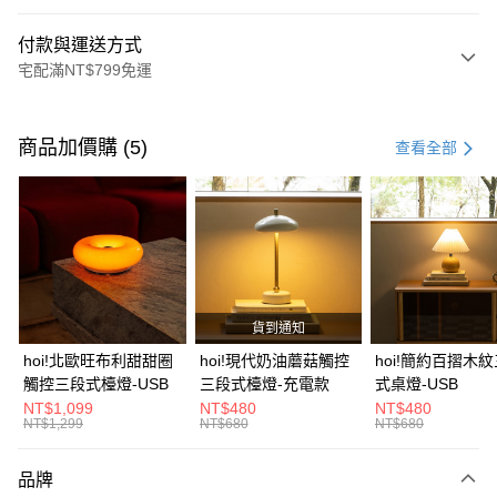
付款與運送方式
宅配滿NT$799免運
付款方式
信用卡一次付款
商品加價購 (5)
查看全部
信用卡分期付款
3 期 0 利率 每期
NT$4,999
21家銀行
6 期 0 利率 每期
NT$2,499
21家銀行
合作金庫商業銀行
第一商業銀行
華南商業銀行
彰化商業銀行
合作金庫商業銀行
第一商業銀行
LINE Pay
上海商業儲蓄銀行
台北富邦商業銀行
華南商業銀行
彰化商業銀行
國泰世華商業銀行
兆豐國際商業銀行
貨到通知
Apple Pay
上海商業儲蓄銀行
台北富邦商業銀行
臺灣中小企業銀行
台中商業銀行
國泰世華商業銀行
兆豐國際商業銀行
hoi!北歐旺布利甜甜圈
hoi!現代奶油蘑菇觸控
hoi!簡約百摺木
匯豐（台灣）商業銀行
華泰商業銀行
街口支付
臺灣中小企業銀行
台中商業銀行
觸控三段式檯燈-USB
三段式檯燈-充電款
式桌燈-USB
聯邦商業銀行
遠東國際商業銀行
匯豐（台灣）商業銀行
華泰商業銀行
NT$1,099
NT$480
NT$480
AFTEE先享後付
元大商業銀行
永豐商業銀行
NT$1,299
NT$680
NT$680
聯邦商業銀行
遠東國際商業銀行
玉山商業銀行
星展（台灣）商業銀行
相關說明
元大商業銀行
永豐商業銀行
台新國際商業銀行
中國信託商業銀行
【關於「AFTEE先享後付」】
玉山商業銀行
星展（台灣）商業銀行
品牌
台灣樂天信用卡公司
AFTEE先享後付是「在收到商品之後才付款」的支付方式。 讓您購物簡單