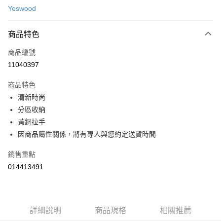
台新國際商業銀行
中國信託商業銀行
運送方式
便利好安心！
Yeswood
台灣樂天信用卡公司
１．簡單：不需註冊會員、不需綁卡、不需儲值。
宅配(特定地區需額外加收大型家具運費，將以電話告知)
２．便利：只要手機號碼，簡訊認證，即可結帳。
每筆NT$99，滿NT$799(含以上)免運費
３．安心：先確認商品／服務後，再付款。
商品特色
【「AFTEE先享後付」結帳流程】
商品編號
１．於結帳方式選擇「AFTEE先享後付」後，將跳轉至「AFTEE先享後付」
11040397
結帳頁面，進行簡訊認證並確認金額後，即可完成結帳。
２．訂單成立數日內，您將收到繳費通知簡訊。
商品特色
３．收到繳費通知簡訊後14天內，點擊此簡訊中的連結，可透過四大超商／
ATM／網路銀行／等多元方式進行付款，方視為交易完成。
清新時尚
※ 請注意：結帳手續完成當下不需立刻繳費，但若您需要取消訂單，請聯絡
分區收納
購買商品的店家。未經商家同意取消之訂單仍視為有效，需透過AFTEE先享
黃銅拉手
後付繳納相關費用。
※ 交易是否成功請以「AFTEE先享後付 」之結帳頁面顯示為準，若有關於
因商品屬性關係，將有專人與您約定送貨時間
是否繳費成功／繳費後需取消欲退款等相關疑問，請聯繫「AFTEE先享後付
客戶支援中心」
https://netprotections.freshdesk.com/support/home
銷售重點
【注意事項】
014413491
１．透過由恩沛科技股份有限公司提供之「AFTEE先享後付」服務完成之交
易，需依本服務之必要範圍內提供個人資料，並將交易相關給付款項請求債
權轉讓予恩沛科技股份有限公司。
２．關於個人資料處理事宜，請瀏覽以下網址：
詳細說明
商品規格
相關推薦
https://aftee.tw/terms/#terms3
３．未成年的使用者請事先徵得法定代理人或監護人之同意方可使用