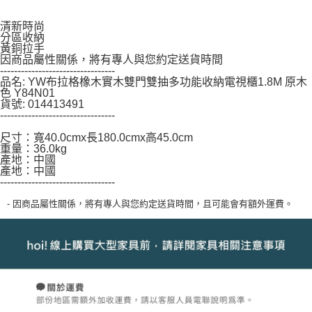
「AFTEE先享後付」，若未經同意申辦者引起之損失，本公司不負相關責
任。
清新時尚
４．使用「AFTEE先享後付」時，將依據個別帳號之用戶狀況，依本公司即
分區收納
黃銅拉手
時審查核予不同之上限額度；若仍有額度不足之情形，本公司將視審查結果
因商品屬性關係，將有專人與您約定送貨時間
請求用戶進行身份認證。
---------------------------------
５．嚴禁一人註冊多個帳號或使用他人資訊註冊。若發現惡意使用之情形，
品名: YW布拉格橡木實木雙門雙抽多功能收納電視櫃1.8M 原木
恩沛科技股份有限公司將有權停止該用戶之使用額度並採取法律行動。
色 Y84N01
貨號: 014413491
---------------------------------
尺寸：寬40.0cmx長180.0cmx高45.0cm
重量：36.0kg
產地：中國
產地：中國
---------------------------------
- 因商品屬性關係，將有專人與您約定送貨時間，且可能會有額外運費。