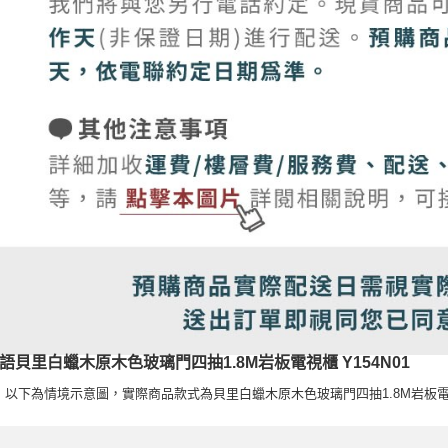
語貝里白蠟木原木色玻璃門四抽1.8M岩板電視櫃 Y154N01
：以下為情境示意圖，實際商品款式為貝里白蠟木原木色玻璃門四抽1.8M岩板電視櫃