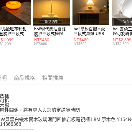
絡購買商品
先享後付
活動專區
※ 交易是
是否繳費成
付客戶支
貨到通知
貨到
oi!北歐旺布利甜
hoi!現代奶油蘑菇
hoi!簡約百摺木紋
hoi!雲朵
【注意事
圈觸控三段式檯
觸控三段式檯燈-充
三段式桌燈-USB
燈可旋轉
１．透過由
-USB
電款
45*58-
$1,099
NT$480
NT$480
NT$2,399
交易，需
$1,299
NT$680
NT$680
NT$2,599
求債權轉
２．關於
https://aft
３．未成
「AFTE
任。
說明
商品規格
相關推薦
４．使用「
即時審查
結果請求
四抽
５．嚴禁
可拆
形，恩沛
木腳
動。
屬性關係，將有專人與您約定送貨時間
------------------------
 YW貝里白蠟木實木玻璃滑門四抽岩板電視櫃1.8M 原木色 Y154N
14366368
------------------------