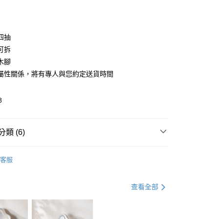
0 利率 每期
NT$3,666
21家銀行
庫商業銀行
第一商業銀行
業銀行
彰化商業銀行
庫商業銀行
第一商業銀行
業儲蓄銀行
台北富邦商業銀行
業銀行
彰化商業銀行
華商業銀行
兆豐國際商業銀行
四抽
業儲蓄銀行
台北富邦商業銀行
小企業銀行
台中商業銀行
可拆
華商業銀行
兆豐國際商業銀行
台灣）商業銀行
華泰商業銀行
小企業銀行
台中商業銀行
木腳
業銀行
遠東國際商業銀行
台灣）商業銀行
華泰商業銀行
屬性關係，將有專人與您約定送貨時間
享後付
業銀行
永豐商業銀行
業銀行
遠東國際商業銀行
業銀行
星展（台灣）商業銀行
業銀行
永豐商業銀行
FTEE先享後付」】
際商業銀行
中國信託商業銀行
8
業銀行
星展（台灣）商業銀行
先享後付是「在收到商品之後才付款」的支付方式。 讓您購物簡單
天信用卡公司
際商業銀行
中國信託商業銀行
心！
天信用卡公司
：不需註冊會員、不需綁卡、不需儲值。
類 (6)
：只要手機號碼，簡訊認證，即可結帳。
地區需額外加收大型家具運費，將以電話告知)
：先確認商品／服務後，再付款。
9，滿NT$799(含以上)免運費
電視櫃│玄關櫃│收納櫃
電視櫃
EE先享後付」結帳流程】
客服
方式選擇「AFTEE先享後付」後，將跳轉至「AFTEE先享後
日式風格
頁面，進行簡訊認證並確認金額後，即可完成結帳。
國際品牌家具
Yeswood實木家具│現貨專區
成立數日內，您將收到繳費通知簡訊。
查看全部
費通知簡訊後14天內，點擊此簡訊中的連結，可透過四大超商
家具
岩板系列家具8折起
網路銀行／等多元方式進行付款，方視為交易完成。
：結帳手續完成當下不需立刻繳費，但若您需要取消訂單，請聯
家具
實木家具8折起