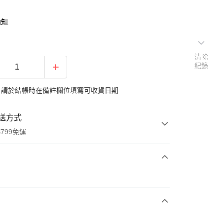
須知
清除
紀錄
：請於結帳時在備註欄位填寫可收貨日期
送方式
799免運
次付款
期付款
0 利率 每期
NT$7,333
21家銀行