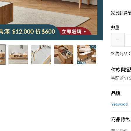
家具配送
數量
客約商品
付款與運
宅配滿NT$
付款方式
品牌
信用卡一
Yeswood
信用卡分
商品特色
3 期 
商品編號