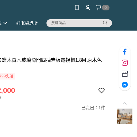
0
室
好眠製造所
白蠟木實木玻璃滑門四抽岩板電視櫃1.8M 原木色
1
799免運
,000
0
已賣出：1件