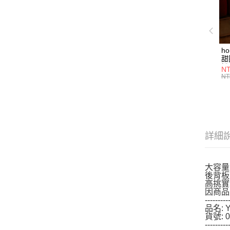
h
甜
燈
NT
NT
詳細
大容量
後背板
高挑實
因商品
---------
品名:
貨號: 0
---------