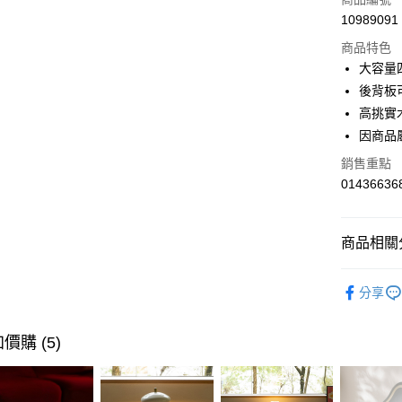
6 期 
合作金
10989091
華南商
合作金
LINE Pay
上海商
商品特色
華南商
國泰世
大容量
Apple Pay
上海商
臺灣中
後背板
國泰世
匯豐（
街口支付
臺灣中
高挑實
聯邦商
匯豐（
因商品
AFTEE先
元大商
聯邦商
玉山商
相關說明
銷售重點
元大商
【關於「A
台新國
01436636
玉山商
AFTEE
台灣樂
台新國
便利好安
運送方式
台灣樂
１．簡單
商品相關分
２．便利
宅配(特定
３．安心
每筆NT$9
客廳家具
【「AFT
分享
風格家具
１．於結帳
付」結帳
風格家具
２．訂單
價購 (5)
３．收到繳
活動專區
／ATM／
※ 請注意
活動專區