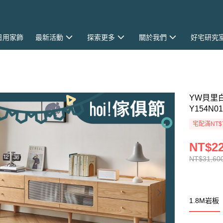
日用家飾
最新活動
探索更多
關於我們
好宅研究
YW貝里
Y154N0
宅配滿NT$
NT$22
NT$31,60
1.8M岩板