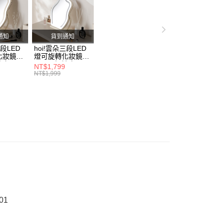
的店家。未經商家同意取消之訂單仍視為有效，需透過AFTEE
繳納相關費用。
家具
大型家具售價已含安裝
否成功請以「AFTEE先享後付 」之結帳頁面顯示為準，若有關於
功／繳費後需取消欲退款等相關疑問，請聯繫「AFTEE先享後
援中心」
https://netprotections.freshdesk.com/support/home
通知
貨到通知
三段LED
hoi!雲朵三段LED
項】
化妝鏡
燈可旋轉化妝鏡
恩沛科技股份有限公司提供之「AFTEE先享後付」服務完成之
奶油白
30*43-奶油白
NT$1,799
依本服務之必要範圍內提供個人資料，並將交易相關給付款項請
NT$1,999
讓予恩沛科技股份有限公司。
個人資料處理事宜，請瀏覽以下網址：
ee.tw/terms/#terms3
年的使用者請事先徵得法定代理人或監護人之同意方可使用
E先享後付」，若未經同意申辦者引起之損失，本公司不負相關責
AFTEE先享後付」時，將依據個別帳號之用戶狀況，依本公司
核予不同之上限額度；若仍有額度不足之情形，本公司將視審查
用戶進行身份認證。
一人註冊多個帳號或使用他人資訊註冊。若發現惡意使用之情
科技股份有限公司將有權停止該用戶之使用額度並採取法律行
01