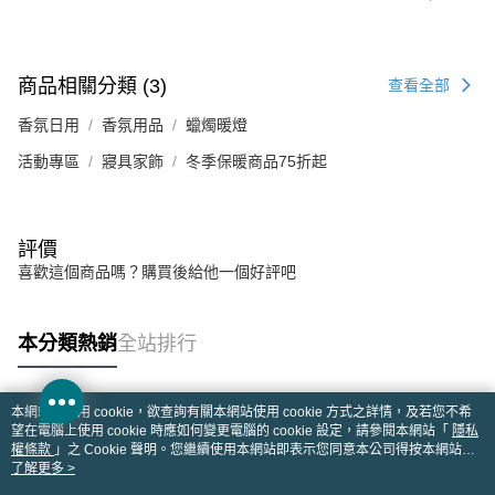
商品相關分類 (3)
查看全部
香氛日用
香氛用品
蠟燭暖燈
活動專區
寢具家飾
冬季保暖商品75折起
評價
喜歡這個商品嗎？購買後給他一個好評吧
本分類熱銷
全站排行
本網站中使用 cookie，欲查詢有關本網站使用 cookie 方式之詳情，及若您不希
熱門標籤
望在電腦上使用 cookie 時應如何變更電腦的 cookie 設定，請參閱本網站「
隱私
權條款
」之 Cookie 聲明。您繼續使用本網站即表示您同意本公司得按本網站使
用條款之 Cookie 聲明使用 cookie。
了解更多 >