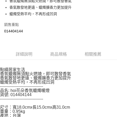
香氛蠟燭無須點火燃燒，即可散發香氣
購買商品的店家。未經商家同意取消之訂單仍視為有效，需透過AFTEE先享
香氣散發地更遠、蠟燭擴香力更加提升
後付繳納相關費用。
※ 交易是否成功請以「AFTEE先享後付 」之結帳頁面顯示為準，若有關於
蠟燭受熱平均，不再形成凹洞
是否繳費成功／繳費後需取消欲退款等相關疑問，請聯繫「AFTEE先享後付
客戶支援中心」
https://netprotections.freshdesk.com/support/home
銷售重點
【注意事項】
014404144
１．透過由恩沛科技股份有限公司提供之「AFTEE先享後付」服務完成之交
易，需依本服務之必要範圍內提供個人資料，並將交易相關給付款項請求債
權轉讓予恩沛科技股份有限公司。
２．關於個人資料處理事宜，請瀏覽以下網址：
詳細說明
商品規格
相關推薦
https://aftee.tw/terms/#terms3
３．未成年的使用者請事先徵得法定代理人或監護人之同意方可使用
「AFTEE先享後付」，若未經同意申辦者引起之損失，本公司不負相關責
任。
點綴居家生活
４．使用「AFTEE先享後付」時，將依據個別帳號之用戶狀況，依本公司即
香氛蠟燭無須點火燃燒，即可散發香氣
香氣散發地更遠、蠟燭擴香力更加提升
時審查核予不同之上限額度；若仍有額度不足之情形，本公司將視審查結果
蠟燭受熱平均，不再形成凹洞
請求用戶進行身份認證。
---------------------------------
５．嚴禁一人註冊多個帳號或使用他人資訊註冊。若發現惡意使用之情形，
品名: hoi花朵香氛蠟燭暖燈
恩沛科技股份有限公司將有權停止該用戶之使用額度並採取法律行動。
貨號: 014404144
---------------------------------
尺寸：寬18.0cmx長15.0cmx高31.0cm
重量：0.95kg
產地：台灣