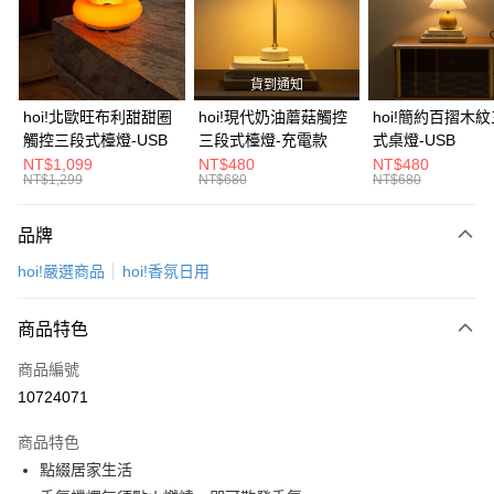
6 期 0 利率 每期
NT$230
21家銀行
合作金庫商業銀行
第一商業銀行
華南商業銀行
彰化商業銀行
合作金庫商業銀行
第一商業銀行
LINE Pay
上海商業儲蓄銀行
台北富邦商業銀行
華南商業銀行
彰化商業銀行
國泰世華商業銀行
兆豐國際商業銀行
貨到通知
Apple Pay
上海商業儲蓄銀行
台北富邦商業銀行
臺灣中小企業銀行
台中商業銀行
國泰世華商業銀行
兆豐國際商業銀行
hoi!北歐旺布利甜甜圈
hoi!現代奶油蘑菇觸控
hoi!簡約百摺木
匯豐（台灣）商業銀行
華泰商業銀行
街口支付
臺灣中小企業銀行
台中商業銀行
觸控三段式檯燈-USB
三段式檯燈-充電款
式桌燈-USB
聯邦商業銀行
遠東國際商業銀行
匯豐（台灣）商業銀行
華泰商業銀行
NT$1,099
NT$480
NT$480
AFTEE先享後付
元大商業銀行
永豐商業銀行
NT$1,299
NT$680
NT$680
聯邦商業銀行
遠東國際商業銀行
玉山商業銀行
星展（台灣）商業銀行
相關說明
元大商業銀行
永豐商業銀行
台新國際商業銀行
中國信託商業銀行
【關於「AFTEE先享後付」】
玉山商業銀行
星展（台灣）商業銀行
品牌
台灣樂天信用卡公司
AFTEE先享後付是「在收到商品之後才付款」的支付方式。 讓您購物簡單
台新國際商業銀行
中國信託商業銀行
運送方式
便利好安心！
hoi!嚴選商品
hoi!香氛日用
台灣樂天信用卡公司
１．簡單：不需註冊會員、不需綁卡、不需儲值。
宅配(特定地區需額外加收大型家具運費，將以電話告知)
２．便利：只要手機號碼，簡訊認證，即可結帳。
每筆NT$99，滿NT$799(含以上)免運費
３．安心：先確認商品／服務後，再付款。
商品特色
【「AFTEE先享後付」結帳流程】
商品編號
１．於結帳方式選擇「AFTEE先享後付」後，將跳轉至「AFTEE先享後付」
10724071
結帳頁面，進行簡訊認證並確認金額後，即可完成結帳。
２．訂單成立數日內，您將收到繳費通知簡訊。
商品特色
３．收到繳費通知簡訊後14天內，點擊此簡訊中的連結，可透過四大超商／
ATM／網路銀行／等多元方式進行付款，方視為交易完成。
點綴居家生活
※ 請注意：結帳手續完成當下不需立刻繳費，但若您需要取消訂單，請聯絡