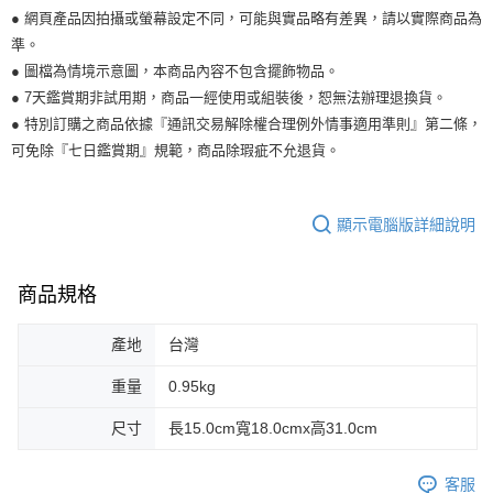
● 網頁產品因拍攝或螢幕設定不同，可能與實品略有差異，請以實際商品為
準。
● 圖檔為情境示意圖，本商品內容不包含擺飾物品。
● 7天鑑賞期非試用期，商品一經使用或組裝後，恕無法辦理退換貨。
● 特別訂購之商品依據『通訊交易解除權合理例外情事適用準則』第二條，
可免除『七日鑑賞期』規範，商品除瑕疵不允退貨。
顯示電腦版詳細說明
商品規格
產地
台灣
重量
0.95kg
尺寸
長15.0cm寬18.0cmx高31.0cm
客服