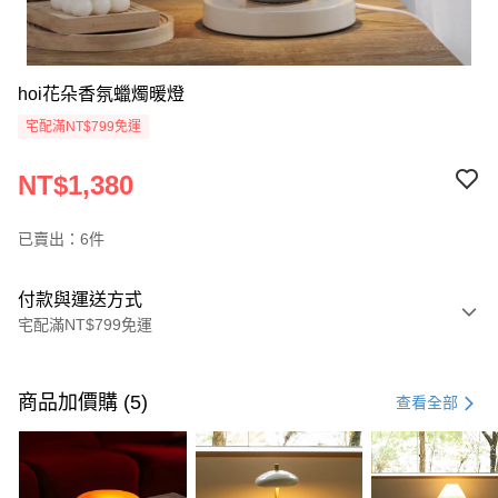
hoi花朵香氛蠟燭暖燈
宅配滿NT$799免運
NT$1,380
已賣出：6件
付款與運送方式
宅配滿NT$799免運
付款方式
信用卡一次付款
商品加價購 (5)
查看全部
信用卡分期付款
3 期 0 利率 每期
NT$460
21家銀行