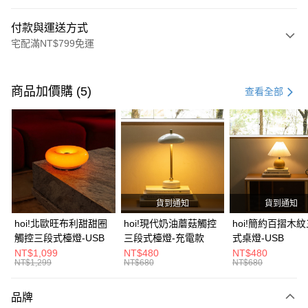
付款與運送方式
宅配滿NT$799免運
付款方式
信用卡一次付款
商品加價購 (5)
查看全部
信用卡分期付款
3 期 0 利率 每期
NT$4,999
21家銀行
6 期 0 利率 每期
NT$2,499
21家銀行
合作金庫商業銀行
第一商業銀行
華南商業銀行
彰化商業銀行
合作金庫商業銀行
第一商業銀行
LINE Pay
上海商業儲蓄銀行
台北富邦商業銀行
華南商業銀行
彰化商業銀行
國泰世華商業銀行
兆豐國際商業銀行
貨到通知
貨到通知
Apple Pay
上海商業儲蓄銀行
台北富邦商業銀行
臺灣中小企業銀行
台中商業銀行
國泰世華商業銀行
兆豐國際商業銀行
hoi!北歐旺布利甜甜圈
hoi!現代奶油蘑菇觸控
hoi!簡約百摺木
匯豐（台灣）商業銀行
華泰商業銀行
街口支付
臺灣中小企業銀行
台中商業銀行
觸控三段式檯燈-USB
三段式檯燈-充電款
式桌燈-USB
聯邦商業銀行
遠東國際商業銀行
匯豐（台灣）商業銀行
華泰商業銀行
NT$1,099
NT$480
NT$480
AFTEE先享後付
元大商業銀行
永豐商業銀行
NT$1,299
NT$680
NT$680
聯邦商業銀行
遠東國際商業銀行
玉山商業銀行
星展（台灣）商業銀行
相關說明
元大商業銀行
永豐商業銀行
台新國際商業銀行
中國信託商業銀行
【關於「AFTEE先享後付」】
玉山商業銀行
星展（台灣）商業銀行
品牌
台灣樂天信用卡公司
AFTEE先享後付是「在收到商品之後才付款」的支付方式。 讓您購物簡單