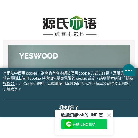
本網站中使用 cookie，欲查詢有關本網站使用 cookie 方式之詳情，及若您不希
望在電腦上使用 cookie 時應如何變更電腦的 cookie 設定，請參閱本網站「
隱私
權條款
」之 Cookie 聲明。您繼續使用本網站即表示您同意本公司得按本網站使
用條款之 Cookie 聲明使用 cookie。
了解更多 >
我知道了
歡迎訂閱hoi!的LINE 官方帳號
連結 LINE 帳號