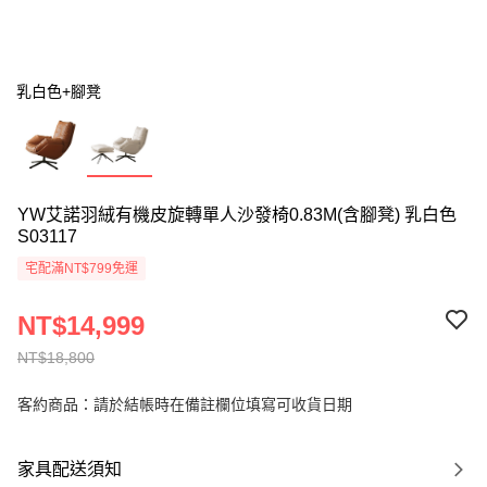
乳白色+腳凳
YW艾諾羽絨有機皮旋轉單人沙發椅0.83M(含腳凳) 乳白色
S03117
宅配滿NT$799免運
NT$14,999
NT$18,800
客約商品：請於結帳時在備註欄位填寫可收貨日期
家具配送須知