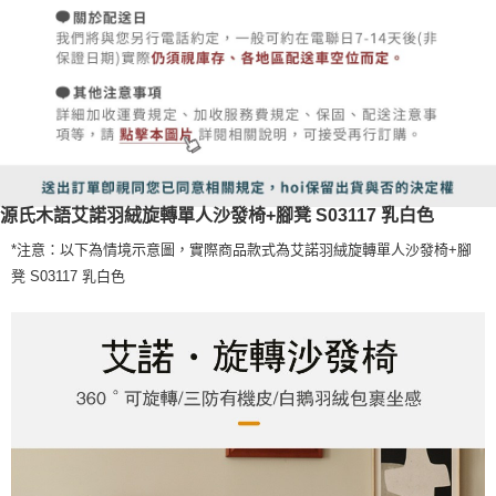
源氏木語艾諾羽絨旋轉單人沙發椅+腳凳 S03117 乳白色
*注意：以下為情境示意圖，實際商品款式為艾諾羽絨旋轉單人沙發椅+腳
凳 S03117 乳白色