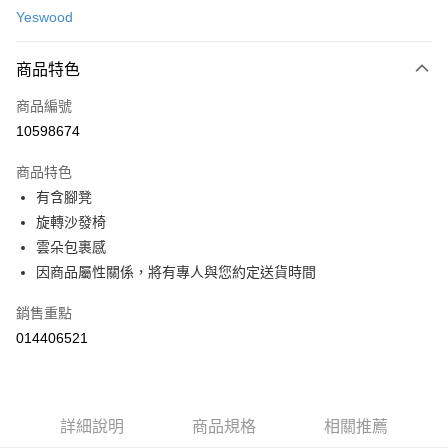
台新國際商業銀行
中國信託商業銀行
運送方式
便利好安心！
Yeswood
台灣樂天信用卡公司
１．簡單：不需註冊會員、不需綁卡、不需儲值。
宅配(特定地區需額外加收大型家具運費，將以電話告知)
２．便利：只要手機號碼，簡訊認證，即可結帳。
每筆NT$99，滿NT$799(含以上)免運費
３．安心：先確認商品／服務後，再付款。
商品特色
【「AFTEE先享後付」結帳流程】
商品編號
１．於結帳方式選擇「AFTEE先享後付」後，將跳轉至「AFTEE先享後付」
10598674
結帳頁面，進行簡訊認證並確認金額後，即可完成結帳。
２．訂單成立數日內，您將收到繳費通知簡訊。
商品特色
３．收到繳費通知簡訊後14天內，點擊此簡訊中的連結，可透過四大超商／
ATM／網路銀行／等多元方式進行付款，方視為交易完成。
有含腳凳
※ 請注意：結帳手續完成當下不需立刻繳費，但若您需要取消訂單，請聯絡
旋轉沙發椅
購買商品的店家。未經商家同意取消之訂單仍視為有效，需透過AFTEE先享
雲朵包裹感
後付繳納相關費用。
※ 交易是否成功請以「AFTEE先享後付 」之結帳頁面顯示為準，若有關於
因商品屬性關係，將有專人與您約定送貨時間
是否繳費成功／繳費後需取消欲退款等相關疑問，請聯繫「AFTEE先享後付
客戶支援中心」
https://netprotections.freshdesk.com/support/home
銷售重點
【注意事項】
014406521
１．透過由恩沛科技股份有限公司提供之「AFTEE先享後付」服務完成之交
易，需依本服務之必要範圍內提供個人資料，並將交易相關給付款項請求債
權轉讓予恩沛科技股份有限公司。
２．關於個人資料處理事宜，請瀏覽以下網址：
詳細說明
商品規格
相關推薦
https://aftee.tw/terms/#terms3
３．未成年的使用者請事先徵得法定代理人或監護人之同意方可使用