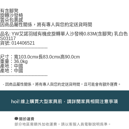
「AFTEE先享後付」，若未經同意申辦者引起之損失，本公司不負相關責
任。
有含腳凳
４．使用「AFTEE先享後付」時，將依據個別帳號之用戶狀況，依本公司即
旋轉沙發椅
雲朵包裹感
時審查核予不同之上限額度；若仍有額度不足之情形，本公司將視審查結果
因商品屬性關係，將有專人與您約定送貨時間
請求用戶進行身份認證。
---------------------------------
５．嚴禁一人註冊多個帳號或使用他人資訊註冊。若發現惡意使用之情形，
品名: YW艾諾羽絨有機皮旋轉單人沙發椅0.83M(含腳凳) 乳白色
恩沛科技股份有限公司將有權停止該用戶之使用額度並採取法律行動。
S03117
貨號: 014406521
---------------------------------
尺寸：寬103.0cmx長83.0cmx高90.0cm
重量：36.0kg
產地：中國
產地：中國
---------------------------------
- 因商品屬性關係，將有專人與您約定送貨時間，且可能會有額外運費。