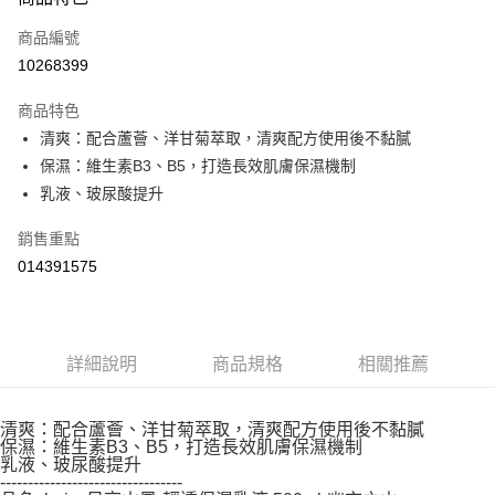
【「AFTEE先享後付」結帳流程】
商品編號
１．於結帳方式選擇「AFTEE先享後付」後，將跳轉至「AFTEE先享後付」
10268399
結帳頁面，進行簡訊認證並確認金額後，即可完成結帳。
２．訂單成立數日內，您將收到繳費通知簡訊。
商品特色
３．收到繳費通知簡訊後14天內，點擊此簡訊中的連結，可透過四大超商／
ATM／網路銀行／等多元方式進行付款，方視為交易完成。
清爽：配合蘆薈、洋甘菊萃取，清爽配方使用後不黏膩
※ 請注意：結帳手續完成當下不需立刻繳費，但若您需要取消訂單，請聯絡
保濕：維生素B3、B5，打造長效肌膚保濕機制
購買商品的店家。未經商家同意取消之訂單仍視為有效，需透過AFTEE先享
乳液、玻尿酸提升
後付繳納相關費用。
※ 交易是否成功請以「AFTEE先享後付 」之結帳頁面顯示為準，若有關於
是否繳費成功／繳費後需取消欲退款等相關疑問，請聯繫「AFTEE先享後付
銷售重點
客戶支援中心」
https://netprotections.freshdesk.com/support/home
014391575
【注意事項】
１．透過由恩沛科技股份有限公司提供之「AFTEE先享後付」服務完成之交
易，需依本服務之必要範圍內提供個人資料，並將交易相關給付款項請求債
權轉讓予恩沛科技股份有限公司。
詳細說明
商品規格
相關推薦
２．關於個人資料處理事宜，請瀏覽以下網址：
https://aftee.tw/terms/#terms3
３．未成年的使用者請事先徵得法定代理人或監護人之同意方可使用
清爽：配合蘆薈、洋甘菊萃取，清爽配方使用後不黏膩
「AFTEE先享後付」，若未經同意申辦者引起之損失，本公司不負相關責
保濕：維生素B3、B5，打造長效肌膚保濕機制
任。
乳液、玻尿酸提升
４．使用「AFTEE先享後付」時，將依據個別帳號之用戶狀況，依本公司即
---------------------------------
時審查核予不同之上限額度；若仍有額度不足之情形，本公司將視審查結果