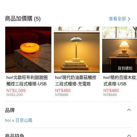
付款方式
信用卡一次付款
商品加價購 (5)
查看全部
信用卡分期付款
3 期 0 利率 每期
NT$183
21家銀行
6 期 0 利率 每期
NT$91
21家銀行
合作金庫商業銀行
第一商業銀行
華南商業銀行
彰化商業銀行
合作金庫商業銀行
第一商業銀行
LINE Pay
上海商業儲蓄銀行
台北富邦商業銀行
華南商業銀行
彰化商業銀行
國泰世華商業銀行
兆豐國際商業銀行
貨到通知
Apple Pay
上海商業儲蓄銀行
台北富邦商業銀行
臺灣中小企業銀行
台中商業銀行
國泰世華商業銀行
兆豐國際商業銀行
hoi!北歐旺布利甜甜圈
hoi!現代奶油蘑菇觸控
hoi!簡約百摺木
匯豐（台灣）商業銀行
華泰商業銀行
街口支付
臺灣中小企業銀行
台中商業銀行
觸控三段式檯燈-USB
三段式檯燈-充電款
式桌燈-USB
聯邦商業銀行
遠東國際商業銀行
匯豐（台灣）商業銀行
華泰商業銀行
NT$1,099
NT$480
NT$480
AFTEE先享後付
元大商業銀行
永豐商業銀行
NT$1,299
NT$680
NT$680
聯邦商業銀行
遠東國際商業銀行
玉山商業銀行
星展（台灣）商業銀行
相關說明
元大商業銀行
永豐商業銀行
台新國際商業銀行
中國信託商業銀行
【關於「AFTEE先享後付」】
玉山商業銀行
星展（台灣）商業銀行
品牌
台灣樂天信用卡公司
AFTEE先享後付是「在收到商品之後才付款」的支付方式。 讓您購物簡單
台新國際商業銀行
中國信託商業銀行
運送方式
便利好安心！
hoi x 日京山風
台灣樂天信用卡公司
１．簡單：不需註冊會員、不需綁卡、不需儲值。
宅配(特定地區需額外加收大型家具運費，將以電話告知)
２．便利：只要手機號碼，簡訊認證，即可結帳。
每筆NT$99，滿NT$799(含以上)免運費
３．安心：先確認商品／服務後，再付款。
商品特色