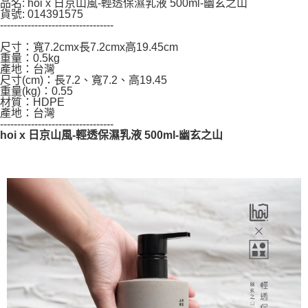
品名: hoi x 日京山風-輕透保濕乳液 500ml-幽玄之山
請求用戶進行身份認證。
貨號: 014391575
５．嚴禁一人註冊多個帳號或使用他人資訊註冊。若發現惡意使用之情形，
---------------------------------
恩沛科技股份有限公司將有權停止該用戶之使用額度並採取法律行動。
尺寸：寬7.2cmx長7.2cmx高19.45cm
重量：0.5kg
產地：台灣
尺寸(cm)：長7.2、寬7.2、高19.45
重量(kg)：0.55
材質：HDPE
產地：台灣
---------------------------------
hoi x 日京山風-輕透保濕乳液 500ml-幽玄之山