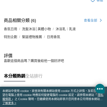
商品相關分類 (6)
查看全部
香氛日用
洗髮沐浴│美體小物
沐浴乳︱乳液
特別企劃
聖誕禮物推薦
日用香氛
評價
喜歡這個商品嗎？購買後給他一個好評吧
本分類熱銷
全站排行
本網站中使用 cookie，欲查詢有關本網站使用 cookie 方式之詳情，及若您不希
熱門標籤
望在電腦上使用 cookie 時應如何變更電腦的 cookie 設定，請參閱本網站「
隱私
權條款
」之 Cookie 聲明。您繼續使用本網站即表示您同意本公司得按本網站使
用條款之 Cookie 聲明使用 cookie。
了解更多 >