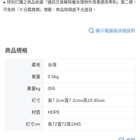
● 特別訂購之商品依據『通訊交易解除權合理例外情事適用準則』第二條，
可免除『七日鑑賞期』規範，商品除瑕疵不允退貨。
顯示電腦版詳細說明
商品規格
產地
台灣
重量
0.5kg
重量kg
055
尺寸
長7.2cm寬7.2cmx高19.45cm
材質
HDPE
尺寸cm
長72寬72高1945
客服