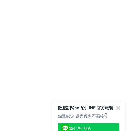
歡迎訂閱hoi!的LINE 官方帳號
點擊綁定 獨家優惠不漏接👇
連結 LINE 帳號