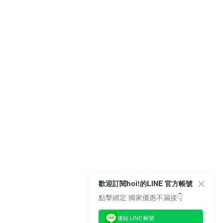
歡迎訂閱hoi!的LINE 官方帳號
點擊綁定 獨家優惠不漏接👇
連結 LINE 帳號