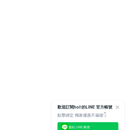
歡迎訂閱hoi!的LINE 官方帳號
點擊綁定 獨家優惠不漏接👇
連結 LINE 帳號