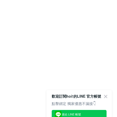
歡迎訂閱hoi!的LINE 官方帳號
點擊綁定 獨家優惠不漏接👇
連結 LINE 帳號