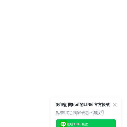
歡迎訂閱hoi!的LINE 官方帳號
點擊綁定 獨家優惠不漏接👇
連結 LINE 帳號