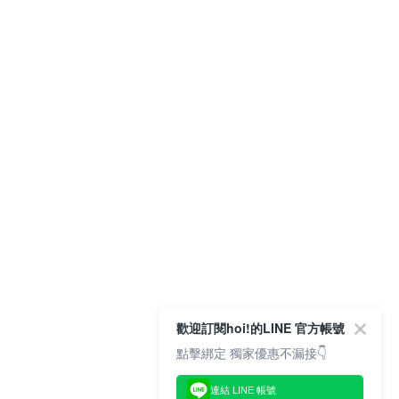
歡迎訂閱hoi!的LINE 官方帳號
點擊綁定 獨家優惠不漏接👇
連結 LINE 帳號